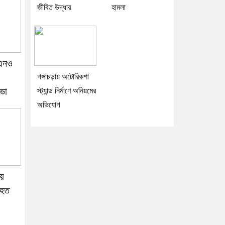
জীবিত উদ্ধার
হামলা
উএনও
গঙ্গাচড়ায় অটোরিকশা
ভা
স্ট্যান্ড নির্মাণে অনিয়মের
অভিযোগ
য়
িহত