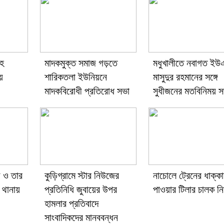
াহ
মাদকমুক্ত সমাজ গড়তে
মধুখালীতে নবাগত ই
য়
শারিকতলা ইউনিয়নে
মাসুদুর রহমানের সঙ্গে
মাদকবিরোধী প্রতিরোধ সভা
সুধীজনের মতবিনিময় স
ী ও তার
কুড়িগ্রামে স্টার নিউজের
নাচোলে ট্রেনের ধাক্কা
 থানায়
প্রতিনিধি জুবায়ের উপর
পাওয়ার টিলার চালক ন
হামলার প্রতিবাদে
সাংবাদিকদের মানববন্ধন