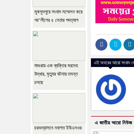
মুকসুদপুরে সংবাদ সম্মেলন করে
আ’লীগের ৫ নেতার পদত্যাগ
এই অথরের আরো সংবাদ দে
মাগুরায় এক ব্যক্তির মরদেহ
উদ্ধার, মৃত্যুর ঘটনায় তদন্ত
চলছে
এ জাতীয় আরো নিউজ
চরভদ্রাসনে নবাগত ইউএনওর