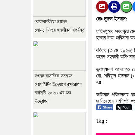
মোঃ নুরুল ইসলাম:
বোয়ালমারীতে ভয়াবহ
লোডশেডিংয়ে জনজীবন বিপর্যস্ত
ফরিদপুরের সদরপুরে মে
হাজার টাকা জরিমানা ক
রবিবার (৩ মে ২০২৬) 
করেন সহকারী কমিশনার 
ভ্রাম্যমাণ আদালতে ভ
মো. শরিফুল ইসলাম (
সৎসঙ্গ সামাজিক উন্নয়ন
হয়।
সোসাইটির উদ্যোগে বৃক্ষরোপণ
কর্মসূচি-২০২৬-এর শুভ
অভিযান পরিচালনায় থা
জানিয়েছেন সংশ্লিষ্ট কর্
উদ্বোধন
Post
Share
Tag :