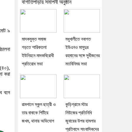
বাগাতিপাড়ায় সমাপনী অনুষ্ঠান
 মোট ৯
মাদকমুক্ত সমাজ
মধুখালীতে নবাগত
গড়তে শারিকতলা
ইউএনও মাসুদুর
িচালনা
ইউনিয়নে মাদকবিরোধী
রহমানের সঙ্গে সুধীজনের
প্রতিরোধ সভা
মতবিনিময় সভা
 (৪০),
া করা
বে বলে
রামপালে স্কুল ছাত্রী ও
কুড়িগ্রামে স্টার
তার বাবাকে পিটিয়ে
নিউজের প্রতিনিধি
জখম, থানায় অভিযোগ
জুবায়ের উপর হামলার
প্রতিবাদে সাংবাদিকদের