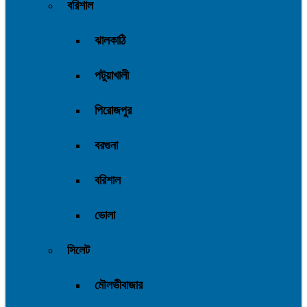
বরিশাল
ঝালকাঠি
পটুয়াখালী
পিরোজপুর
বরগুনা
বরিশাল
ভোলা
সিলেট
মৌলভীবাজার