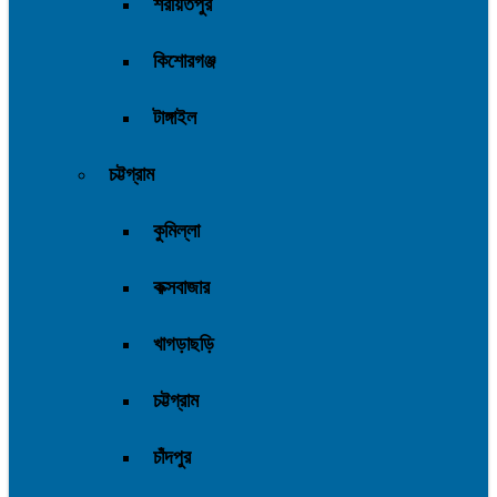
শরীয়তপুর
কিশোরগঞ্জ
টাঙ্গাইল
চট্টগ্রাম
কুমিল্লা
কক্সবাজার
খাগড়াছড়ি
চট্টগ্রাম
চাঁদপুর