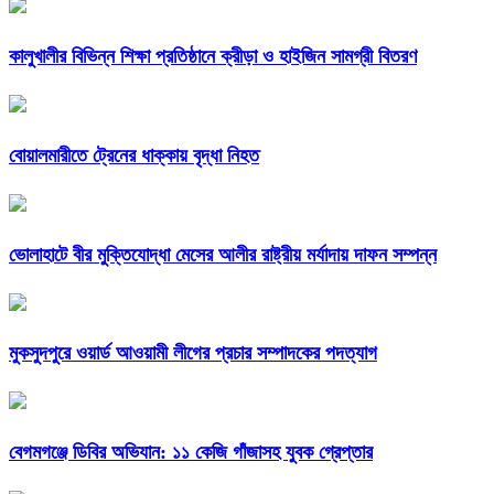
কালুখালীর বিভিন্ন শিক্ষা প্রতিষ্ঠানে ক্রীড়া ও হাইজিন সামগ্রী বিতরণ
বোয়ালমারীতে ট্রেনের ধাক্কায় বৃদ্ধা নিহত
ভোলাহাটে বীর মুক্তিযোদ্ধা মেসের আলীর রাষ্ট্রীয় মর্যাদায় দাফন সম্পন্ন
মুকসুদপুরে ওয়ার্ড আওয়ামী লীগের প্রচার সম্পাদকের পদত্যাগ
বেগমগঞ্জে ডিবির অভিযান: ১১ কেজি গাঁজাসহ যুবক গ্রেপ্তার