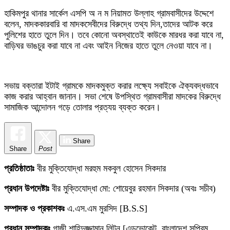
হাকিমপুর থানার সার্কেল এসপি অ ন ম নিয়ামত উল্লাহ গ্রামবাসীদের উদ্দেশে
বলেন, মাদককারবারি বা মাদকসেবীদের বিরুদ্ধে তথ্য দিন,তাদের আটক করে
পুলিশের হাতে তুলে দিন। তবে কোনো অবস্থাতেই কাউকে মারধর করা যাবে না,
বাড়িঘর ভাঙচুর করা যাবে না এবং আইন নিজের হাতে তুলে নেওয়া যাবে না।
সভায় বক্তারা ইটাই গ্রামকে মাদকমুক্ত করার লক্ষ্যে সবাইকে ঐক্যবদ্ধভাবে
কাজ করার আহ্বান জানান। সভা শেষে উপস্থিত গ্রামবাসীরা মাদকের বিরুদ্ধে
সামাজিক আন্দোলন গড়ে তোলার প্রত্যয় ব্যক্ত করেন।
Share
Share
Post
প্রতিষ্ঠাতাঃ
বীর মুক্তিযোদ্ধা মরহুম মকবুল হোসেন সিকদার
প্রধান উপদেষ্টাঃ
বীর মুক্তিযোদ্ধা মো: শোয়েবুর রহমান সিকদার (অবঃ সচীব)
সম্পাদক ও প্রকাশকঃ
এ.এস.এম মুরসিদ [B.S.S]
প্রধান সম্পাদকঃ
গাজী শাহিদুজ্জামান লিটন [এডভোকেট, বাংলাদেশ সুপ্রিম