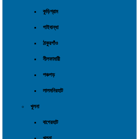
কুড়িগ্রাম
গাইবান্ধা
ঠাকুরগাঁও
নীলফামারী
পঞ্চগড়
লালমনিরহাট
খুলনা
বাগেরহাট
খুলনা