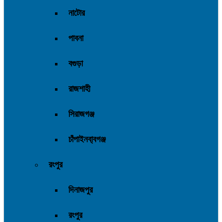
নাটোর
পাবনা
বগুড়া
রাজশাহী
সিরাজগঞ্জ
চাঁপাইনবা্বগঞ্জ
রংপুর
দিনাজপুর
রংপুর