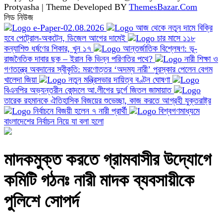
Protyasha | Theme Developed BY
ThemesBazar.Com
লিড নিউজ
e-Paper-02.08.2026
আজ থেকে নতুন দামে বিক্রি
হবে পেট্রোল-অকটেন, ডিজেল আগের দামেই
চার মাসে ১১৮
কন্যাশিশু ধর্ষণের শিকার, খুন ১৭
আন্তর্জাতিক বিশ্লেষণ: ভূ-
রাজনৈতিক দাবার ছক – ইরান কি ভিন্ন পরিণতির পথে?
নারী শিক্ষা ও
গণতন্ত্রে অবদানের স্বীকৃতি: মরণোত্তর ‘অদম্য নারী’ পুরস্কার পেলেন বেগম
খালেদা জিয়া
নতুন মন্ত্রিসভার দায়িত্ব বণ্টন ঘোষণা
বিএনপির অভ্যন্তরীন কোন্দলে আ.লীগের দুর্গে জিতল জামায়াত
তারেক রহমানকে ঐতিহাসিক বিজয়ের শুভেচ্ছা, কাজ করতে আগ্রহী যুক্তরাষ্ট্র
নির্বাচনে বিজয়ী হলেন ৭ নারী প্রার্থী
বিশ্বগণমাধ্যমে
বাংলাদেশের নির্বাচন নিয়ে যা বলা হলো
মাদকমুক্ত করতে গ্রামবাসীর উদ্যোগে
কমিটি গঠনঃ নারী মাদক ব্যবসায়ীকে
পুলিশে সোপর্দ