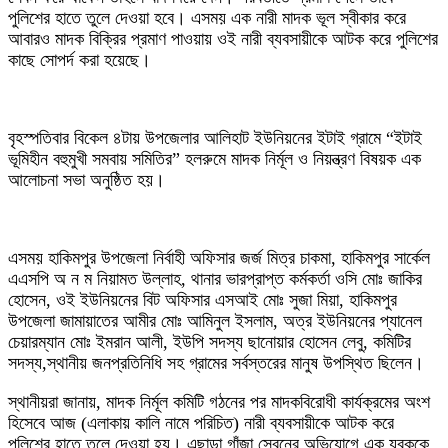
পুলিশের হাতে তুলে দেওয়া হবে। এসময় এক নারী মাদক ভূল স্বীকার করে
আবারও মাদক বিক্রির প্রমাণ পাওয়ায় ওই নারী ব্যবসায়ীকে আটক করে পুলিশের
কাছে সোপর্দ করা হয়েছে।
বৃহস্পতিবার বিকেল ৪টায় উপজেলার আলিহাট ইউনিয়নের ইটাই গ্রামে “ইটাই
ভূমিহীন বহুমুখী সমবায় সমিতির” হলরুমে মাদক নির্মূল ও নিয়ন্ত্রণ বিষয়ক এক
আলোচনা সভা অনুষ্ঠিত হয়।
এসময় হাকিমপুর উপজেলা নির্বাহী অফিসার জর্জ মিত্র চাকমা, হাকিমপুর সার্কেল
এএসপি অ ন ম নিয়ামত উল্লাহ, থানার ভারপ্রাপ্ত কর্মকর্তা ওসি মোঃ জাকির
হোসেন, ওই ইউনিয়নের বিট অফিসার এসআই মোঃ সুজা মিয়া, হাকিমপুর
উপজেলা জামায়াতের আমীর মোঃ আমিনুল ইসলাম, অত্র ইউনিয়নের প্যানেল
চেয়ারম্যান মোঃ ইমরান আলী, ইউপি সদস্য ছানোয়ার হোসেন লেবু, কমিটির
সদস্য,স্থানীয় জনপ্রতিনিধি সহ গ্রামের সর্বস্তরের মানুষ উপস্থিত ছিলেন।
স্থানীয়রা জানায়, মাদক নির্মূল কমিটি গঠনের পর মাদকবিরোধী কার্যক্রমের অংশ
হিসেবে আজ (এলাকায় কালি নামে পরিচিত) নারী ব্যবসায়ীকে আটক করে
পুলিশের হাতে তুলে দেওয়া হয়। এছাড়া গাঁজা সেবনের অভিযোগে এক যুবককে