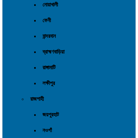
নোয়াখালী
ফেনী
বান্দরবান
ব্রাহ্মণবাড়িয়া
রাঙ্গামাটি
লক্ষীপুর
রাজশাহী
জয়পুরহাট
নওগাঁ