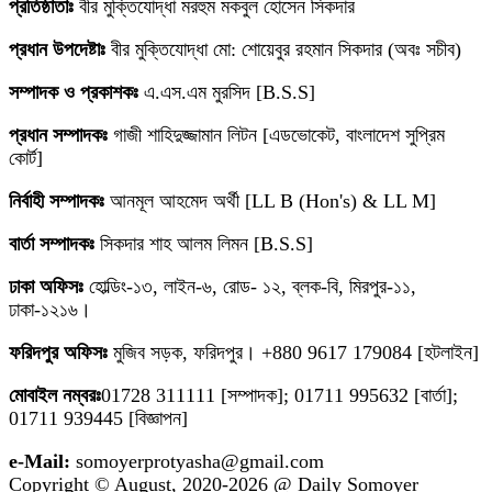
প্রতিষ্ঠাতাঃ
বীর মুক্তিযোদ্ধা মরহুম মকবুল হোসেন সিকদার
প্রধান উপদেষ্টাঃ
বীর মুক্তিযোদ্ধা মো: শোয়েবুর রহমান সিকদার (অবঃ সচীব)
সম্পাদক ও প্রকাশকঃ
এ.এস.এম মুরসিদ [B.S.S]
প্রধান সম্পাদকঃ
গাজী শাহিদুজ্জামান লিটন [এডভোকেট, বাংলাদেশ সুপ্রিম
কোর্ট]
নির্বাহী সম্পাদকঃ
আনমূল আহমেদ অর্থী [LL B (Hon's) & LL M]
বার্তা সম্পাদকঃ
সিকদার শাহ আলম লিমন [B.S.S]
ঢাকা অফিসঃ
হোল্ডিং-১৩, লাইন-৬, রোড- ১২, ব্লক-বি, মিরপুর-১১,
ঢাকা-১২১৬।
ফরিদপুর অফিসঃ
মুজিব সড়ক, ফরিদপুর। +880 9617 179084 [হটলাইন]
মোবাইল নম্বরঃ
01728 311111 [সম্পাদক]; 01711 995632 [বার্তা];
01711 939445 [বিজ্ঞাপন]
e-Mail:
somoyerprotyasha@gmail.com
Copyright © August, 2020-2026 @ Daily Somoyer