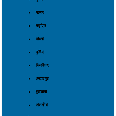
যশোর
নড়াইল
মাগুরা
কুষ্টিয়া
ঝিনাইদহ
মেহেরপুর
চুয়াডাঙ্গা
সাতক্ষীরা