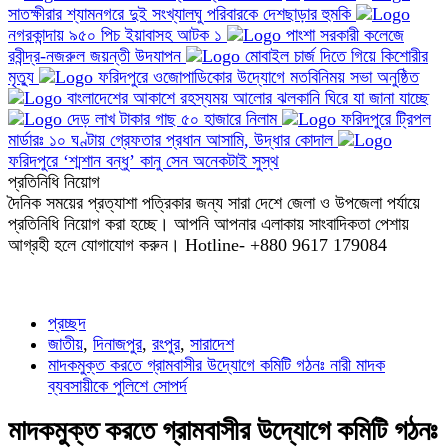
সাতক্ষীরার শ্যামনগরে দুই সংখ্যালঘু পরিবারকে দেশছাড়ার হুমকি
নগরকান্দায় ৯৫০ পিচ ইয়াবাসহ আটক ১
পাংশা সরকারী কলেজে
রবীন্দ্র-নজরুল জয়ন্তী উদযাপন
মোবাইল চার্জ দিতে গিয়ে কিশোরীর
মৃত্যু
ফরিদপুরে ওজোপাডিকোর উদ্যোগে মতবিনিময় সভা অনুষ্ঠিত
বাংলাদেশের আকাশে রহস্যময় আলোর ঝলকানি ঘিরে যা জানা যাচ্ছে
দেড় লাখ টাকার গাছ ৫০ হাজারে নিলাম
ফরিদপুরে ট্রিপল
মার্ডারঃ ১০ ঘণ্টায় গ্রেফতার প্রধান আসামি, উদ্ধার কোদাল
ফরিদপুরে ‘শ্মশান বন্ধু’ কানু সেন অনেকটাই সুস্থ
প্রতিনিধি নিয়োগ
দৈনিক সময়ের প্রত্যাশা পত্রিকার জন্য সারা দেশে জেলা ও উপজেলা পর্যায়ে
প্রতিনিধি নিয়োগ করা হচ্ছে। আপনি আপনার এলাকায় সাংবাদিকতা পেশায়
আগ্রহী হলে যোগাযোগ করুন। Hotline- +880 9617 179084
প্রচ্ছদ
জাতীয়
,
দিনাজপুর
,
রংপুর
,
সারাদেশ
মাদকমুক্ত করতে গ্রামবাসীর উদ্যোগে কমিটি গঠনঃ নারী মাদক
ব্যবসায়ীকে পুলিশে সোপর্দ
মাদকমুক্ত করতে গ্রামবাসীর উদ্যোগে কমিটি গঠনঃ