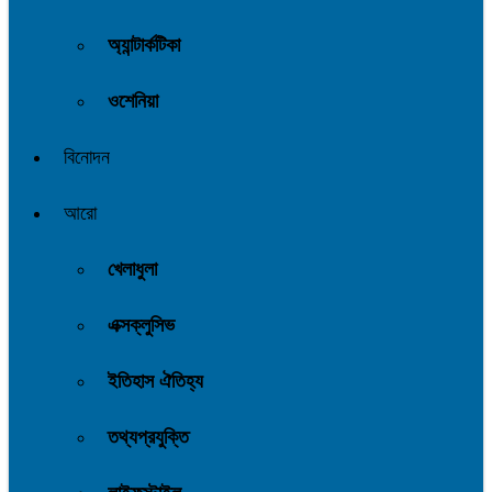
অ্যান্টার্কটিকা
ওশেনিয়া
বিনোদন
আরো
খেলাধুলা
এক্সক্লুসিভ
ইতিহাস ঐতিহ্য
তথ্যপ্রযুক্তি