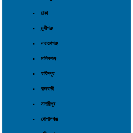
ঢাকা
মুন্সীগঞ্জ
নারায়ণগঞ্জ
মানিকগঞ্জ
ফরিদপুর
রাজবাড়ী
মাদারীপুর
গোপালগঞ্জ