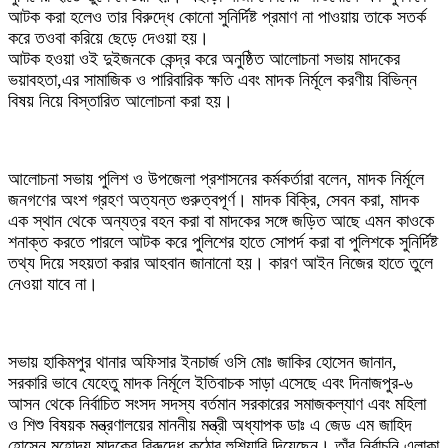
আটক করা হলেও তার বিরুদ্ধে কোনো সুনির্দিষ্ট প্রমাণ না পাওয়ায় তাকে সতর্ক
করে তওবা করিয়ে ছেড়ে দেওয়া হয়।
আটক হওয়া ওই দুইজনকে কেন্দ্র করে অনুষ্ঠিত আলোচনা সভায় মাদকের
ভয়াবহতা,এর সামাজিক ও পারিবারিক ক্ষতি এবং মাদক নির্মূলে করণীয় বিভিন্ন
বিষয় নিয়ে বিস্তারিত আলোচনা করা হয়।
আলোচনা সভায় পুলিশ ও উপজেলা প্রশাসনের কর্মকর্তারা বলেন, মাদক নির্মূলে
জনগণের অংশ গ্রহণ অত্যন্ত গুরুত্বপূর্ণ। মাদক বিক্রি, সেবন করা, মাদক
এক স্থান থেকে অন্যত্র বহন করা বা মাদকের সঙ্গে জড়িত আছে এমন কাওকে
শনাক্ত করতে পারলে আটক করে পুলিশের হাতে সোপর্দ করা বা পুলিশকে সুনির্দিষ্ট
তথ্য দিয়ে সহয়তা করার আহবান জানানো হয়। কারণ আইন নিজের হাতে তুলে
নেওয়া যাবে না।
সভায় হাকিমপুর থানার অফিসার ইনচার্জ ওসি মোঃ জাকির হোসেন জানান,
সরকারি ভাবে যেহেতু মাদক নির্মূলে ইতিবাচক সাড়া এসেছে এবং দিনাজপুর-৬
আসন থেকে নির্বাচিত সংসদ সদস্য বর্তমান সরকারের সমাজকল্যাণ এবং মহিলা
ও শিশু বিষয়ক মন্ত্রণালয়ের মাননীয় মন্ত্রী অধ্যাপক ডাঃ এ জেড এম জাহিদ
হোসেন মহোদয় মাদকের বিরুদ্ধে কঠোর হুশিয়ারি দিয়েছেন। তাঁর নির্বাচনি এলাকা