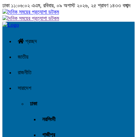
ঢাকা
১১:০৬:০৩ এএম
, রবিবার, ০৯ অগাস্ট ২০২৬, ২৫ শ্রাবণ ১৪৩৩ বঙ্গাব্দ
প্রচ্ছদ
জাতীয়
রাজনীতি
সারাদেশ
ঢাকা
নরসিংদী
গাজীপুর