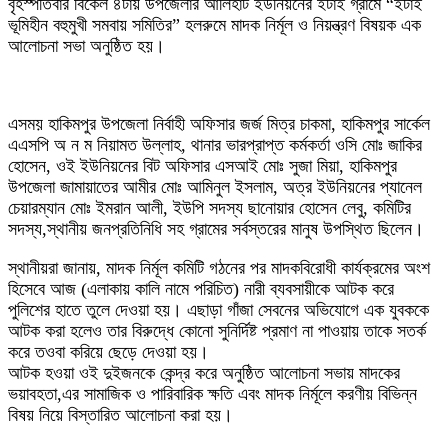
বৃহস্পতিবার বিকেল ৪টায় উপজেলার আলিহাট ইউনিয়নের ইটাই গ্রামে “ইটাই
ভূমিহীন বহুমুখী সমবায় সমিতির” হলরুমে মাদক নির্মূল ও নিয়ন্ত্রণ বিষয়ক এক
আলোচনা সভা অনুষ্ঠিত হয়।
এসময় হাকিমপুর উপজেলা নির্বাহী অফিসার জর্জ মিত্র চাকমা, হাকিমপুর সার্কেল
এএসপি অ ন ম নিয়ামত উল্লাহ, থানার ভারপ্রাপ্ত কর্মকর্তা ওসি মোঃ জাকির
হোসেন, ওই ইউনিয়নের বিট অফিসার এসআই মোঃ সুজা মিয়া, হাকিমপুর
উপজেলা জামায়াতের আমীর মোঃ আমিনুল ইসলাম, অত্র ইউনিয়নের প্যানেল
চেয়ারম্যান মোঃ ইমরান আলী, ইউপি সদস্য ছানোয়ার হোসেন লেবু, কমিটির
সদস্য,স্থানীয় জনপ্রতিনিধি সহ গ্রামের সর্বস্তরের মানুষ উপস্থিত ছিলেন।
স্থানীয়রা জানায়, মাদক নির্মূল কমিটি গঠনের পর মাদকবিরোধী কার্যক্রমের অংশ
হিসেবে আজ (এলাকায় কালি নামে পরিচিত) নারী ব্যবসায়ীকে আটক করে
পুলিশের হাতে তুলে দেওয়া হয়। এছাড়া গাঁজা সেবনের অভিযোগে এক যুবককে
আটক করা হলেও তার বিরুদ্ধে কোনো সুনির্দিষ্ট প্রমাণ না পাওয়ায় তাকে সতর্ক
করে তওবা করিয়ে ছেড়ে দেওয়া হয়।
আটক হওয়া ওই দুইজনকে কেন্দ্র করে অনুষ্ঠিত আলোচনা সভায় মাদকের
ভয়াবহতা,এর সামাজিক ও পারিবারিক ক্ষতি এবং মাদক নির্মূলে করণীয় বিভিন্ন
বিষয় নিয়ে বিস্তারিত আলোচনা করা হয়।