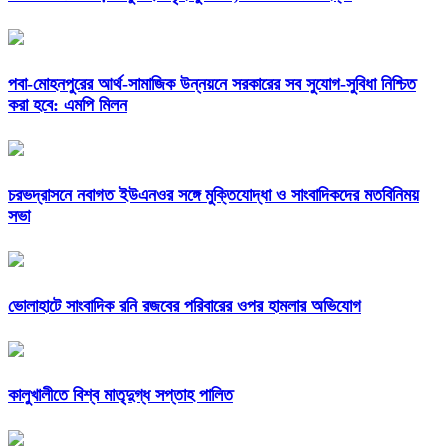
পবা-মোহনপুরের আর্থ-সামাজিক উন্নয়নে সরকারের সব সুযোগ-সুবিধা নিশ্চিত
করা হবে: এমপি মিলন
চরভদ্রাসনে নবাগত ইউএনওর সঙ্গে মুক্তিযোদ্ধা ও সাংবাদিকদের মতবিনিময়
সভা
ভোলাহাটে সাংবাদিক রনি রজবের পরিবারের ওপর হামলার অভিযোগ
কালুখালীতে বিশ্ব মাতৃদুগ্ধ সপ্তাহ পালিত