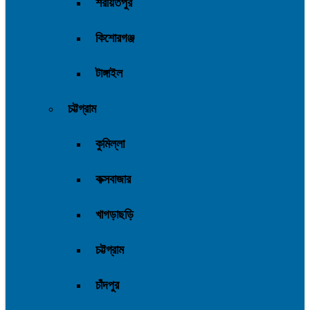
শরীয়তপুর
কিশোরগঞ্জ
টাঙ্গাইল
চট্টগ্রাম
কুমিল্লা
কক্সবাজার
খাগড়াছড়ি
চট্টগ্রাম
চাঁদপুর