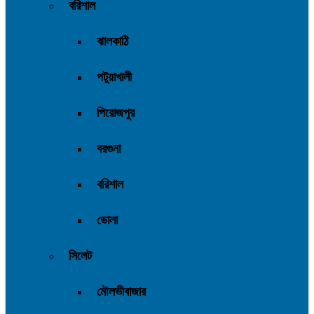
বরিশাল
ঝালকাঠি
পটুয়াখালী
পিরোজপুর
বরগুনা
বরিশাল
ভোলা
সিলেট
মৌলভীবাজার