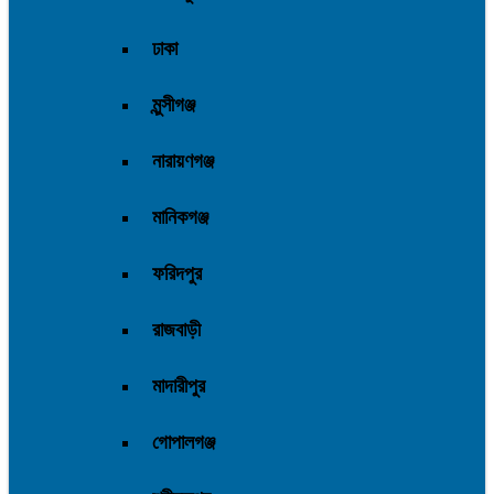
ঢাকা
মুন্সীগঞ্জ
নারায়ণগঞ্জ
মানিকগঞ্জ
ফরিদপুর
রাজবাড়ী
মাদারীপুর
গোপালগঞ্জ