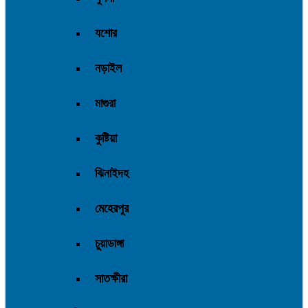
যশোর
নড়াইল
মাগুরা
কুষ্টিয়া
ঝিনাইদহ
মেহেরপুর
চুয়াডাঙ্গা
সাতক্ষীরা