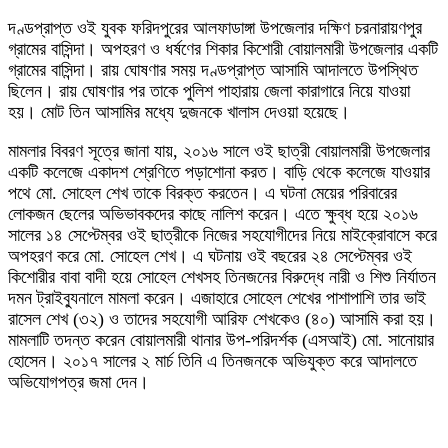
দণ্ডপ্রাপ্ত ওই যুবক ফরিদপুরের আলফাডাঙ্গা উপজেলার দক্ষিণ চরনারায়ণপুর
গ্রামের বাসিন্দা। অপহরণ ও ধর্ষণের শিকার কিশোরী বোয়ালমারী উপজেলার একটি
গ্রামের বাসিন্দা। রায় ঘোষণার সময় দণ্ডপ্রাপ্ত আসামি আদালতে উপস্থিত
ছিলেন। রায় ঘোষণার পর তাকে পুলিশ পাহারায় জেলা কারাগারে নিয়ে যাওয়া
হয়। মোট তিন আসামির মধ্যে দুজনকে খালাস দেওয়া হয়েছে।
মামলার বিবরণ সূত্রে জানা যায়, ২০১৬ সালে ওই ছাত্রী বোয়ালমারী উপজেলার
একটি কলেজে একাদশ শ্রেণিতে পড়াশোনা করত। বাড়ি থেকে কলেজে যাওয়ার
পথে মো. সোহেল শেখ তাকে বিরক্ত করতেন। এ ঘটনা মেয়ের পরিবারের
লোকজন ছেলের অভিভাবকদের কাছে নালিশ করেন। এতে ক্ষুব্ধ হয়ে ২০১৬
সালের ১৪ সেপ্টেম্বর ওই ছাত্রীকে নিজের সহযোগীদের নিয়ে মাইক্রোবাসে করে
অপহরণ করে মো. সোহেল শেখ। এ ঘটনায় ওই বছরের ২৪ সেপ্টেম্বর ওই
কিশোরীর বাবা বাদী হয়ে সোহেল শেখসহ তিনজনের বিরুদ্ধে নারী ও শিশু নির্যাতন
দমন ট্রাইব্যুনালে মামলা করেন। এজাহারে সোহেল শেখের পাশাপাশি তার ভাই
রাসেল শেখ (৩২) ও তাদের সহযোগী আরিফ শেখকেও (৪০) আসামি করা হয়।
মামলাটি তদন্ত করেন বোয়ালমারী থানার উপ-পরিদর্শক (এসআই) মো. সানোয়ার
হোসেন। ২০১৭ সালের ২ মার্চ তিনি এ তিনজনকে অভিযুক্ত করে আদালতে
অভিযোগপত্র জমা দেন।