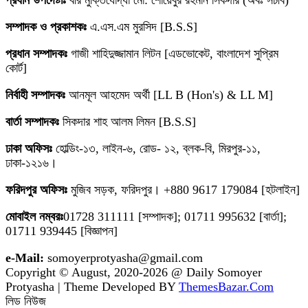
প্রধান উপদেষ্টাঃ
বীর মুক্তিযোদ্ধা মো: শোয়েবুর রহমান সিকদার (অবঃ সচীব)
সম্পাদক ও প্রকাশকঃ
এ.এস.এম মুরসিদ [B.S.S]
প্রধান সম্পাদকঃ
গাজী শাহিদুজ্জামান লিটন [এডভোকেট, বাংলাদেশ সুপ্রিম
কোর্ট]
নির্বাহী সম্পাদকঃ
আনমূল আহমেদ অর্থী [LL B (Hon's) & LL M]
বার্তা সম্পাদকঃ
সিকদার শাহ আলম লিমন [B.S.S]
ঢাকা অফিসঃ
হোল্ডিং-১৩, লাইন-৬, রোড- ১২, ব্লক-বি, মিরপুর-১১,
ঢাকা-১২১৬।
ফরিদপুর অফিসঃ
মুজিব সড়ক, ফরিদপুর। +880 9617 179084 [হটলাইন]
মোবাইল নম্বরঃ
01728 311111 [সম্পাদক]; 01711 995632 [বার্তা];
01711 939445 [বিজ্ঞাপন]
e-Mail:
somoyerprotyasha@gmail.com
Copyright © August, 2020-2026 @ Daily Somoyer
Protyasha | Theme Developed BY
ThemesBazar.Com
লিড নিউজ