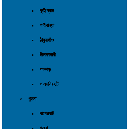
কুড়িগ্রাম
গাইবান্ধা
ঠাকুরগাঁও
নীলফামারী
পঞ্চগড়
লালমনিরহাট
খুলনা
বাগেরহাট
খুলনা