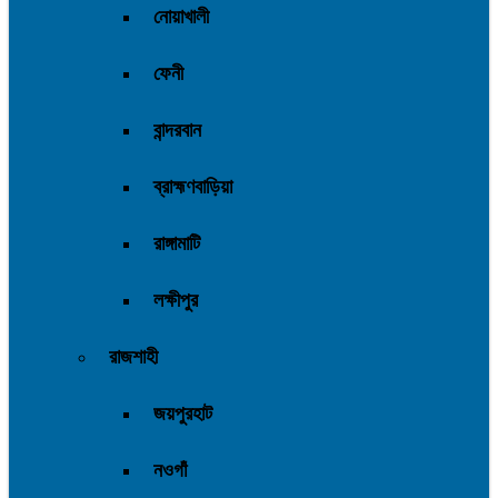
নোয়াখালী
ফেনী
বান্দরবান
ব্রাহ্মণবাড়িয়া
রাঙ্গামাটি
লক্ষীপুর
রাজশাহী
জয়পুরহাট
নওগাঁ