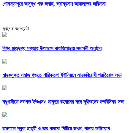
গোমস্তাপুরে অসুস্থ গরু জবাই, ভ্রাম্যমাণ আদালতের জরিমানা
সর্বশেষ আপডেট
বিশ্ব মাতৃদুগ্ধ সপ্তাহ উপলক্ষে বাগাতিপাড়ায় সমাপনী অনুষ্ঠান
মাদকমুক্ত সমাজ গড়তে শারিকতলা ইউনিয়নে মাদকবিরোধী প্রতিরোধ সভা
মধুখালীতে নবাগত ইউএনও মাসুদুর রহমানের সঙ্গে সুধীজনের মতবিনিময় সভা
রামপালে স্কুল ছাত্রী ও তার বাবাকে পিটিয়ে জখম, থানায় অভিযোগ