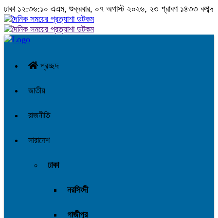
ঢাকা
১২:৩৬:১১ এএম
, শুক্রবার, ০৭ অগাস্ট ২০২৬, ২৩ শ্রাবণ ১৪৩৩ বঙ্গাব্দ
প্রচ্ছদ
জাতীয়
রাজনীতি
সারাদেশ
ঢাকা
নরসিংদী
গাজীপুর