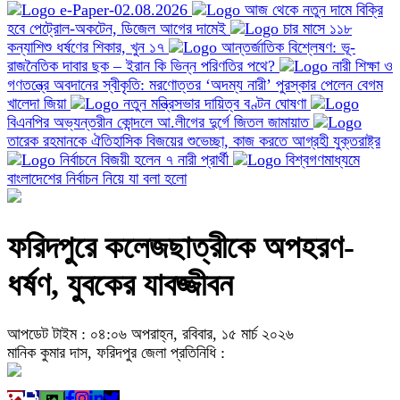
e-Paper-02.08.2026
আজ থেকে নতুন দামে বিক্রি
হবে পেট্রোল-অকটেন, ডিজেল আগের দামেই
চার মাসে ১১৮
কন্যাশিশু ধর্ষণের শিকার, খুন ১৭
আন্তর্জাতিক বিশ্লেষণ: ভূ-
রাজনৈতিক দাবার ছক – ইরান কি ভিন্ন পরিণতির পথে?
নারী শিক্ষা ও
গণতন্ত্রে অবদানের স্বীকৃতি: মরণোত্তর ‘অদম্য নারী’ পুরস্কার পেলেন বেগম
খালেদা জিয়া
নতুন মন্ত্রিসভার দায়িত্ব বণ্টন ঘোষণা
বিএনপির অভ্যন্তরীন কোন্দলে আ.লীগের দুর্গে জিতল জামায়াত
তারেক রহমানকে ঐতিহাসিক বিজয়ের শুভেচ্ছা, কাজ করতে আগ্রহী যুক্তরাষ্ট্র
নির্বাচনে বিজয়ী হলেন ৭ নারী প্রার্থী
বিশ্বগণমাধ্যমে
বাংলাদেশের নির্বাচন নিয়ে যা বলা হলো
ফরিদপুরে কলেজছাত্রীকে অপহরণ-
ধর্ষণ, যুবকের যাবজ্জীবন
আপডেট টাইম : ০৪:০৬ অপরাহ্ন, রবিবার, ১৫ মার্চ ২০২৬
মানিক কুমার দাস, ফরিদপুর জেলা প্রতিনিধি :