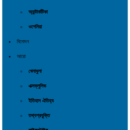
অ্যান্টার্কটিকা
ওশেনিয়া
বিনোদন
আরো
খেলাধুলা
এক্সক্লুসিভ
ইতিহাস ঐতিহ্য
তথ্যপ্রযুক্তি