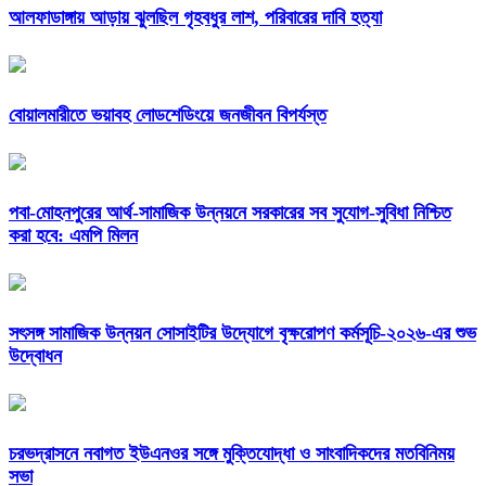
আলফাডাঙ্গায় আড়ায় ঝুলছিল গৃহবধুর লাশ, পরিবারের দাবি হত্যা
বোয়ালমারীতে ভয়াবহ লোডশেডিংয়ে জনজীবন বিপর্যস্ত
পবা-মোহনপুরের আর্থ-সামাজিক উন্নয়নে সরকারের সব সুযোগ-সুবিধা নিশ্চিত
করা হবে: এমপি মিলন
সৎসঙ্গ সামাজিক উন্নয়ন সোসাইটির উদ্যোগে বৃক্ষরোপণ কর্মসূচি-২০২৬-এর শুভ
উদ্বোধন
চরভদ্রাসনে নবাগত ইউএনওর সঙ্গে মুক্তিযোদ্ধা ও সাংবাদিকদের মতবিনিময়
সভা