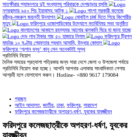
সাতক্ষীরার শ্যামনগরে দুই সংখ্যালঘু পরিবারকে দেশছাড়ার হুমকি
নগরকান্দায় ৯৫০ পিচ ইয়াবাসহ আটক ১
পাংশা সরকারী কলেজে
রবীন্দ্র-নজরুল জয়ন্তী উদযাপন
মোবাইল চার্জ দিতে গিয়ে কিশোরীর
মৃত্যু
ফরিদপুরে ওজোপাডিকোর উদ্যোগে মতবিনিময় সভা অনুষ্ঠিত
বাংলাদেশের আকাশে রহস্যময় আলোর ঝলকানি ঘিরে যা জানা যাচ্ছে
দেড় লাখ টাকার গাছ ৫০ হাজারে নিলাম
ফরিদপুরে ট্রিপল
মার্ডারঃ ১০ ঘণ্টায় গ্রেফতার প্রধান আসামি, উদ্ধার কোদাল
ফরিদপুরে ‘শ্মশান বন্ধু’ কানু সেন অনেকটাই সুস্থ
প্রতিনিধি নিয়োগ
দৈনিক সময়ের প্রত্যাশা পত্রিকার জন্য সারা দেশে জেলা ও উপজেলা পর্যায়ে
প্রতিনিধি নিয়োগ করা হচ্ছে। আপনি আপনার এলাকায় সাংবাদিকতা পেশায়
আগ্রহী হলে যোগাযোগ করুন। Hotline- +880 9617 179084
প্রচ্ছদ
আইন আদালত
,
জাতীয়
,
ঢাকা
,
ফরিদপুর
,
সারাদেশ
ফরিদপুরে কলেজছাত্রীকে অপহরণ-ধর্ষণ, যুবকের যাবজ্জীবন
ফরিদপুরে কলেজছাত্রীকে অপহরণ-ধর্ষণ, যুবকের
যাবজ্জীবন