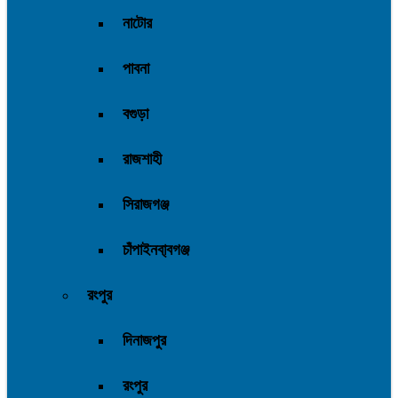
নাটোর
পাবনা
বগুড়া
রাজশাহী
সিরাজগঞ্জ
চাঁপাইনবা্বগঞ্জ
রংপুর
দিনাজপুর
রংপুর