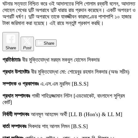
ঘটনার সত্যতা নিশ্চিত করে ওই আদালতের পিপি গোলাম রব্বানী বলেন, আদালত
সোহেল শেখের দুটি অপরাধে দুটি ধারায় রায় প্রদান করেছেন। একটি অপহরণ ও
অপরটি ধর্ষণ। দুটি অপরাধে তাকে যাবজ্জীবন কারাদণ্ডের পাশাপাশি ১০ হাজার
টাকা জরিমানা করা হয়েছে। এই রায়ে সন্তুষ্ট প্রকাশ করছি।
Share
Share
Post
প্রতিষ্ঠাতাঃ
বীর মুক্তিযোদ্ধা মরহুম মকবুল হোসেন সিকদার
প্রধান উপদেষ্টাঃ
বীর মুক্তিযোদ্ধা মো: শোয়েবুর রহমান সিকদার (অবঃ সচীব)
সম্পাদক ও প্রকাশকঃ
এ.এস.এম মুরসিদ [B.S.S]
প্রধান সম্পাদকঃ
গাজী শাহিদুজ্জামান লিটন [এডভোকেট, বাংলাদেশ সুপ্রিম
কোর্ট]
নির্বাহী সম্পাদকঃ
আনমূল আহমেদ অর্থী [LL B (Hon's) & LL M]
বার্তা সম্পাদকঃ
সিকদার শাহ আলম লিমন [B.S.S]