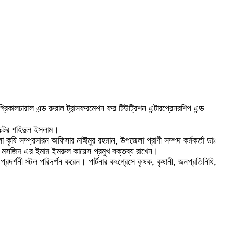
কালচারাল এন্ড রুরাল ট্রান্সফরমেশন ফর টিউট্রিশন এন্টারপ্রেনরশিপ এন্ড
ডক্টর শহিদুল ইসলাম।
ৃষি সম্প্রসারন অফিসার নাঈমুর রহমান, উপজেলা প্রাণী সম্পদ কর্মকর্তা ডাঃ
ডেল মসজিদ এর ইমাম ইমরুল কায়েস প্রমুখ বক্তব্য রাখেন।
দর্শনী স্টল পরিদর্শন করেন। পার্টনার কংগ্রেসে কৃষক, কৃষানী, জনপ্রতিনিধি,