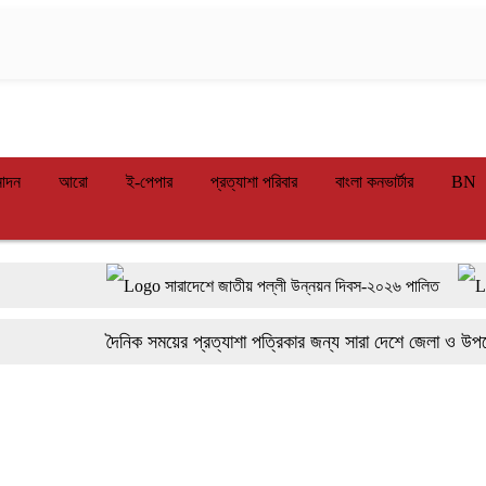
োদন
আরো
ই-পেপার
প্রত্যাশা পরিবার
বাংলা কনভার্টার
BN
সারাদেশে জাতীয় পল্লী উন্নয়ন দিবস-২০২৬ পালিত
সাতক্ষীরা
মোবাইল চার্জ দিতে গিয়ে কিশোরীর মৃত্যু
ফরিদপুরে ওজোপাডিকো
দৈনিক সময়ের প্রত্যাশা পত্রিকার জন্য সারা দেশে জেলা ও উপজেলা পর্
ফরিদপুরে ট্রিপল মার্ডারঃ ১০ ঘণ্টায় গ্রেফতার প্রধান আসামি, উদ্ধার কোদা