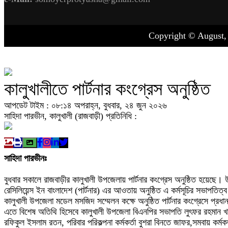
Copyright © August
কালুখালীতে পার্টনার কংগ্রেস অনুষ্ঠিত
আপডেট টাইম : ০৮:১৪ অপরাহ্ন, বুধবার, ২৪ জুন ২০২৬
সাহিদা পারভীন, কালুখালী (রাজবাড়ী) প্রতিনিধি :
সাহিদা পারভীনঃ
বুধবার সকালে রাজবাড়ীর কালুখালী উপজেলায় পার্টনার কংগ্রেস অনুষ্ঠিত হয়েছে। 
রেসিলিয়েন্স ইন বাংলাদেশ (পার্টনার) এর আওতায় অনুষ্ঠিত এ কর্মসূচির সভাপতিত
কালুখালী উপজেলা মডেল মসজিদ সম্মেলন কক্ষে অনুষ্ঠিত পার্টনার কংগ্রেসে প্র
এতে বিশেষ অতিথি হিসেবে কালুখালী উপজেলা বিএনপির সভাপতি লুৎফর রহমান খান, 
রফিকুল ইসলাম রতন, পরিবার পরিকল্পনা কর্মকর্তা বুশরা বিনতে জাফর,সমবায় কর