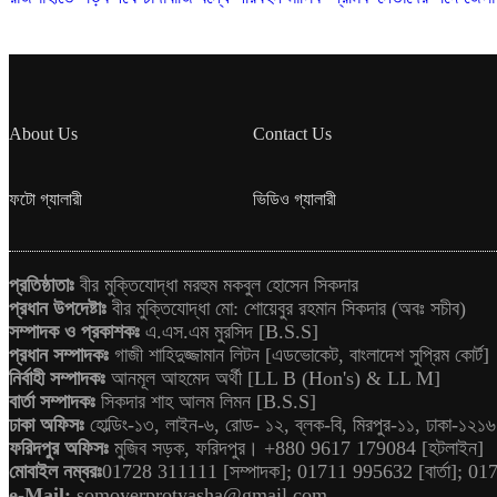
About Us
Contact Us
ফটো গ্যালারী
ভিডিও গ্যালারী
প্রতিষ্ঠাতাঃ
বীর মুক্তিযোদ্ধা মরহুম মকবুল হোসেন সিকদার
প্রধান উপদেষ্টাঃ
বীর মুক্তিযোদ্ধা মো: শোয়েবুর রহমান সিকদার (অবঃ সচীব)
সম্পাদক ও প্রকাশকঃ
এ.এস.এম মুরসিদ [B.S.S]
প্রধান সম্পাদকঃ
গাজী শাহিদুজ্জামান লিটন [এডভোকেট, বাংলাদেশ সুপ্রিম কোর্ট]
নির্বাহী সম্পাদকঃ
আনমূল আহমেদ অর্থী [LL B (Hon's) & LL M]
বার্তা সম্পাদকঃ
সিকদার শাহ আলম লিমন [B.S.S]
ঢাকা অফিসঃ
হোল্ডিং-১৩, লাইন-৬, রোড- ১২, ব্লক-বি, মিরপুর-১১, ঢাকা-১২১
ফরিদপুর অফিসঃ
মুজিব সড়ক, ফরিদপুর। +880 9617 179084 [হটলাইন]
মোবাইল নম্বরঃ
01728 311111 [সম্পাদক]; 01711 995632 [বার্তা]; 017
e-Mail:
somoyerprotyasha@gmail.com