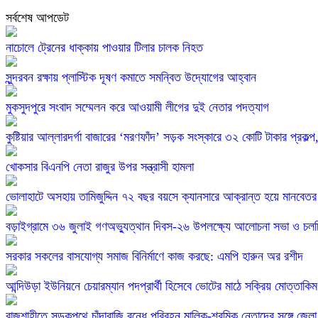
সর্বশেষ আপডেট
নাচোলে ট্রেনের ধাক্কায় পাওয়ার টিলার চালক নিহত
সুন্দরবন রক্ষায় প্লাস্টিক দূষণ কমাতে সমন্বিত উদ্যোগের আহ্বান
মুকসুদপুরে সংবাদ সম্মেলন করে আওয়ামী লীগের দুই নেতার পদত্যাগ
কুষ্টিয়ার আল্লারদর্গা বাজারের ‘মরণফাঁদ’ সড়ক সংস্কারে ৩২ কোটি টাকার প্রকল্
খোকসার বিএনপি নেতা রাজুর উপর সন্ত্রাসী হামলা
ভোলাহাটে অসহায় তামিজুদ্দিন ৭২ বছর বয়সে ক্যানসারে আক্রান্ত হয়ে মানবেত
বড়াইগ্রামে ৩৬ জুলাই গণঅভ্যুত্থান দিবস-২৬ উপলক্ষ্যে আলোচনা সভা ও চলচিত্র
সরকার সকলের বাসযোগ্য সমাজ বিনির্মাণে কাজ করছে: এমপি হারুন অর রশীদ
আন্দিউড়া ইউনিয়নে চেয়ারম্যান পদপ্রার্থী হিসেবে ভোটের মাঠে সক্রিয় মোত্তাকিম
রাজশাহীতে সড়কপথে চাঁদাবাজি বন্ধে পরিবহন মালিক-শ্রমিক নেতাদের সঙ্গে জেল