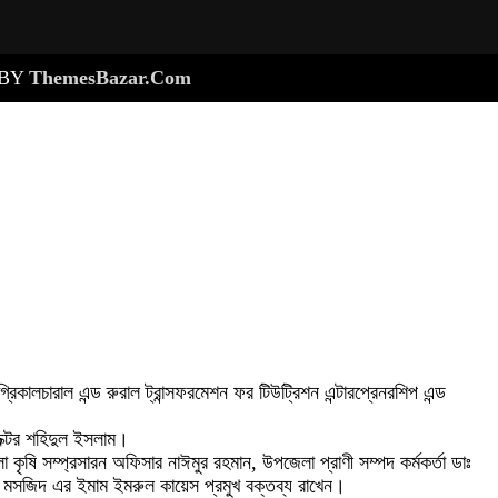
d BY
ThemesBazar.Com
কালচারাল এন্ড রুরাল ট্রান্সফরমেশন ফর টিউট্রিশন এন্টারপ্রেনরশিপ এন্ড
ডক্টর শহিদুল ইসলাম।
ৃষি সম্প্রসারন অফিসার নাঈমুর রহমান, উপজেলা প্রাণী সম্পদ কর্মকর্তা ডাঃ
ডেল মসজিদ এর ইমাম ইমরুল কায়েস প্রমুখ বক্তব্য রাখেন।