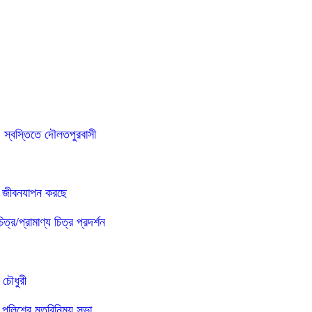
প, স্বস্তিতে দৌলতপুরবাসী
র জীবনযাপন করছে
/প্রামাণ্য চিত্র প্রদর্শন
 চৌধুরী
া পুলিশের মতবিনিময় সভা