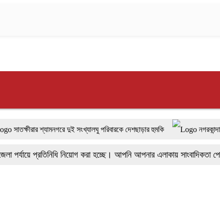
র শ্যামনগরে দুই সংখ্যালঘু পরিবারকে দেশছাড়ার হুমকি
নগরকান্দায় ৯৫০ পিচ ই
র উদ্যোগে মতবিনিময় সভা অনুষ্ঠিত
বাংলাদেশের আকাশে রহস্যময় আলোর ঝলক
যায়ে প্রতিনিধি নিয়োগ করা হচ্ছে। আপনি আপনার এলাকায় সাংবাদিকতা পেশায় 
ল
ফরিদপুরে ‘শ্মশান বন্ধু’ কানু সেন অনেকটাই সুস্থ