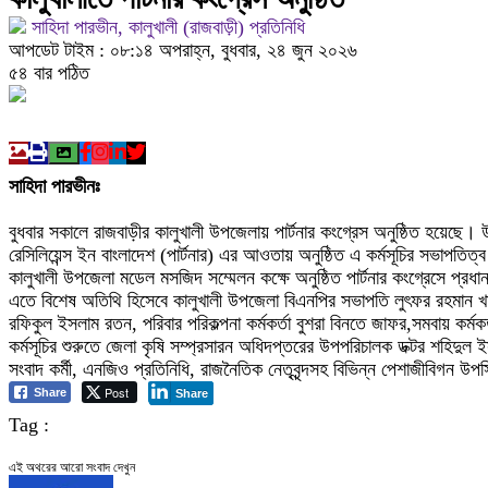
সাহিদা পারভীন, কালুখালী (রাজবাড়ী) প্রতিনিধি
আপডেট টাইম : ০৮:১৪ অপরাহ্ন, বুধবার, ২৪ জুন ২০২৬
৫৪ বার পঠিত
সাহিদা পারভীনঃ
বুধবার সকালে রাজবাড়ীর কালুখালী উপজেলায় পার্টনার কংগ্রেস অনুষ্ঠিত হয়েছে। 
রেসিলিয়েন্স ইন বাংলাদেশ (পার্টনার) এর আওতায় অনুষ্ঠিত এ কর্মসূচির সভাপতিত
কালুখালী উপজেলা মডেল মসজিদ সম্মেলন কক্ষে অনুষ্ঠিত পার্টনার কংগ্রেসে প্র
এতে বিশেষ অতিথি হিসেবে কালুখালী উপজেলা বিএনপির সভাপতি লুৎফর রহমান খান, 
রফিকুল ইসলাম রতন, পরিবার পরিকল্পনা কর্মকর্তা বুশরা বিনতে জাফর,সমবায় কর
কর্মসূচির শুরুতে জেলা কৃষি সম্প্রসারন অধিদপ্তরের উপপরিচালক ডক্টর শহিদুল ই
সংবাদ কর্মী, এনজিও প্রতিনিধি, রাজনৈতিক নেতৃবৃন্দসহ বিভিন্ন পেশাজীবিগন উ
Post
Share
Share
Tag :
এই অথরের আরো সংবাদ দেখুন