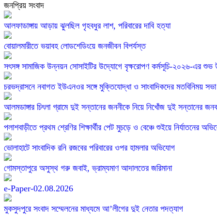
জনপ্রিয় সংবাদ
আলফাডাঙ্গায় আড়ায় ঝুলছিল গৃহবধুর লাশ, পরিবারের দাবি হত্যা
বোয়ালমারীতে ভয়াবহ লোডশেডিংয়ে জনজীবন বিপর্যস্ত
সৎসঙ্গ সামাজিক উন্নয়ন সোসাইটির উদ্যোগে বৃক্ষরোপণ কর্মসূচি-২০২৬-এর শুভ
চরভদ্রাসনে নবাগত ইউএনওর সঙ্গে মুক্তিযোদ্ধা ও সাংবাদিকদের মতবিনিময় সভা
আলমডাঙ্গার চিৎলা গ্রামে দুই সন্তানের জননীকে নিয়ে নিখোঁজ দুই সন্তানের জনক
পলাশবাড়ীতে প্রথম শ্রেণির শিক্ষার্থীর পেট মুচড়ে ও বেঞ্চে শুইয়ে নির্যাতনের অভি
ভোলাহাটে সাংবাদিক রনি রজবের পরিবারের ওপর হামলার অভিযোগ
গোমস্তাপুরে অসুস্থ গরু জবাই, ভ্রাম্যমাণ আদালতের জরিমানা
e-Paper-02.08.2026
মুকসুদপুরে সংবাদ সম্মেলনের মাধ্যমে আ’লীগের দুই নেতার পদত্যাগ