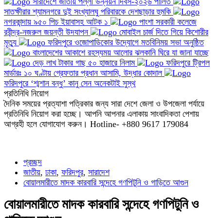
সারাদেশে জাতীয় পল্লী উন্নয়ন দিবস-২০২৬ পালিত
সাতক্ষীরার শ্যামনগরে দুই সংখ্যালঘু পরিবারকে দেশছাড়ার হুমকি
নগরকান্দায় ৯৫০ পিচ ইয়াবাসহ আটক ১
পাংশা সরকারী কলেজে
রবীন্দ্র-নজরুল জয়ন্তী উদযাপন
মোবাইল চার্জ দিতে গিয়ে কিশোরীর
মৃত্যু
ফরিদপুরে ওজোপাডিকোর উদ্যোগে মতবিনিময় সভা অনুষ্ঠিত
বাংলাদেশের আকাশে রহস্যময় আলোর ঝলকানি ঘিরে যা জানা যাচ্ছে
দেড় লাখ টাকার গাছ ৫০ হাজারে নিলাম
ফরিদপুরে ট্রিপল
মার্ডারঃ ১০ ঘণ্টায় গ্রেফতার প্রধান আসামি, উদ্ধার কোদাল
ফরিদপুরে ‘শ্মশান বন্ধু’ কানু সেন অনেকটাই সুস্থ
প্রতিনিধি নিয়োগ
দৈনিক সময়ের প্রত্যাশা পত্রিকার জন্য সারা দেশে জেলা ও উপজেলা পর্যায়ে
প্রতিনিধি নিয়োগ করা হচ্ছে। আপনি আপনার এলাকায় সাংবাদিকতা পেশায়
আগ্রহী হলে যোগাযোগ করুন। Hotline- +880 9617 179084
প্রচ্ছদ
জাতীয়
,
ঢাকা
,
ফরিদপুর
,
সারাদেশ
বোয়ালমারীতে মাদক কারবারি সন্দেহে গণপিটুনি ও গাড়িতে আগুন
বোয়ালমারীতে মাদক কারবারি সন্দেহে গণপিটুনি ও