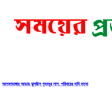
আলফাডাঙ্গায় আড়ায় ঝুলছিল গৃহবধুর লাশ, পরিবারের দাবি হত্যা