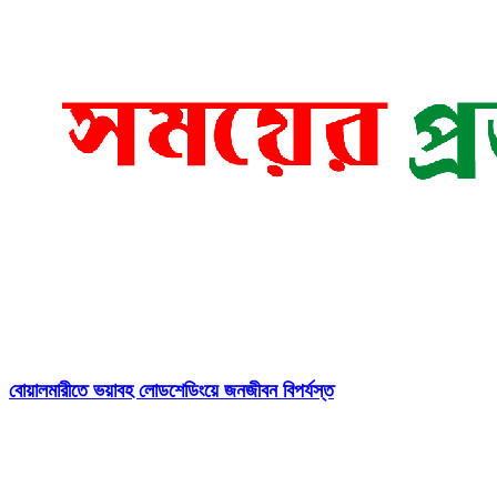
বোয়ালমারীতে ভয়াবহ লোডশেডিংয়ে জনজীবন বিপর্যস্ত