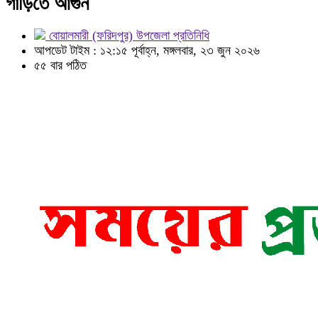
গাড়িতে আগুন
বোয়ালমারী (ফরিদপুর) উপজেলা প্রতিনিধি
আপডেট টাইম : ১২:১৫ পূর্বাহ্ন, মঙ্গলবার, ২৩ জুন ২০২৬
৫৫ বার পঠিত