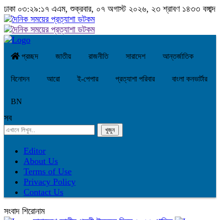
ঢাকা
০৩:২৯:১৮ এএম
, শুক্রবার, ০৭ অগাস্ট ২০২৬, ২৩ শ্রাবণ ১৪৩৩ বঙ্গাব্দ
প্রচ্ছদ
জাতীয়
রাজনীতি
সারাদেশ
আন্তর্জাতিক
বিনোদন
আরো
ই-পেপার
প্রত্যাশা পরিবার
বাংলা কনভার্টার
BN
সব
Editor
About Us
Terms of Use
Privacy Policy
Contact Us
সংবাদ শিরোনাম