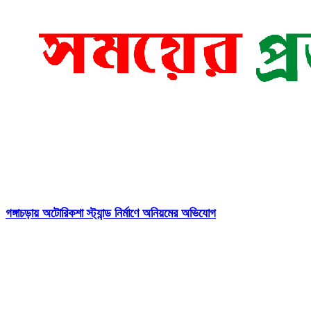
গঙ্গাচড়ায় অটোরিকশা স্ট্যান্ড নির্মাণে অনিয়মের অভিযোগ