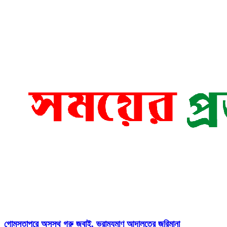
গোমস্তাপুরে অসুস্থ গরু জবাই, ভ্রাম্যমাণ আদালতের জরিমানা