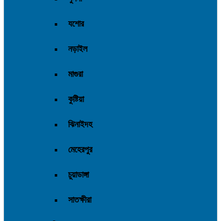
যশোর
নড়াইল
মাগুরা
কুষ্টিয়া
ঝিনাইদহ
মেহেরপুর
চুয়াডাঙ্গা
সাতক্ষীরা