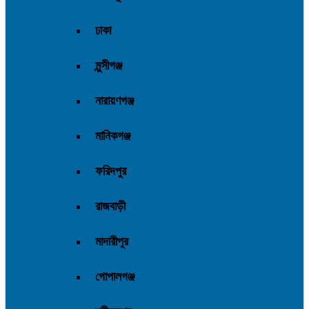
ঢাকা
মুন্সীগঞ্জ
নারায়ণগঞ্জ
মানিকগঞ্জ
ফরিদপুর
রাজবাড়ী
মাদারীপুর
গোপালগঞ্জ