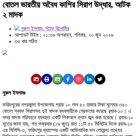
বোতল ভারতীয় অবৈধ কাশির সিরাপ উদ্ধার, আটক
২ মাদক
নুরুল ইসলাম, স্টাফ রিপোর্টার
আপডেট টাইম : ০১:৩৬ অপরাহ্ন, শনিবার, ২০ জুন ২০২৬
৩৫ বার পঠিত
নুরুল ইসলামঃ
ফরিদপুরের নগরকান্দা উপজেলায় প্রায় ১০ লাখ ৫০ হাজার টাকা মূল্যের ৩৫০
বোতল স্কাফ সিরাপসহ দুই মাদক ব্যবসায়ীকে গ্রেফতার করেছে র‌্যাব-১০। এ
সময় মাদক পরিবহনে ব্যবহৃত একটি পিকআপ ভ্যান জব্দ করা হয়েছে। র‌্যাব-১০
সূত্রে জানা যায়, গত শুক্রবার (১৯ জুন) রাত ১১টা ৫০ মিনিটের দিকে র‌্যাব-১০
এর সিপিসি-৩, ফরিদপুর ক্যাম্পের একটি আভিযানিক দল গোয়েন্দা তথ্যের