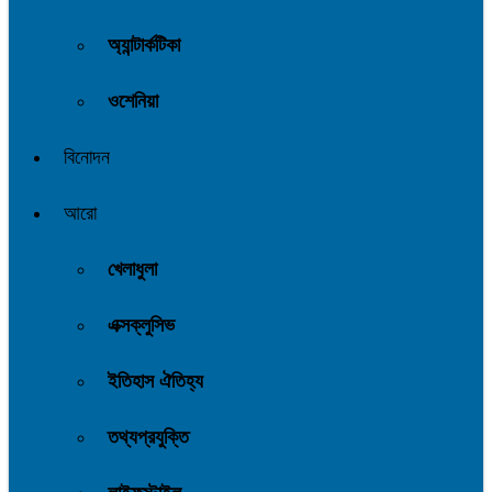
অ্যান্টার্কটিকা
ওশেনিয়া
বিনোদন
আরো
খেলাধুলা
এক্সক্লুসিভ
ইতিহাস ঐতিহ্য
তথ্যপ্রযুক্তি