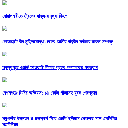
বোয়ালমারীতে ট্রেনের ধাক্কায় বৃদ্ধা নিহত
ভোলাহাটে বীর মুক্তিযোদ্ধা মেসের আলীর রাষ্ট্রীয় মর্যাদায় দাফন সম্পন্ন
মুকসুদপুরে ওয়ার্ড আওয়ামী লীগের প্রচার সম্পাদকের পদত্যাগ
বেগমগঞ্জে ডিবির অভিযান: ১১ কেজি গাঁজাসহ যুবক গ্রেপ্তার
মধুখালীর উন্নয়ন ও জনস্বার্থ নিয়ে এমপি ইলিয়াস মোল্লার সঙ্গে এনসিপির
মতবিনিময়