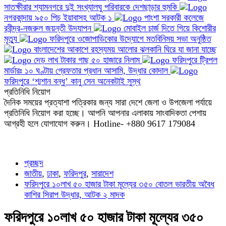
সাতক্ষীরার শ্যামনগরে দুই সংখ্যালঘু পরিবারকে দেশছাড়ার হুমকি
নগরকান্দায় ৯৫০ পিচ ইয়াবাসহ আটক ১
পাংশা সরকারী কলেজে
রবীন্দ্র-নজরুল জয়ন্তী উদযাপন
মোবাইল চার্জ দিতে গিয়ে কিশোরীর
মৃত্যু
ফরিদপুরে ওজোপাডিকোর উদ্যোগে মতবিনিময় সভা অনুষ্ঠিত
বাংলাদেশের আকাশে রহস্যময় আলোর ঝলকানি ঘিরে যা জানা যাচ্ছে
দেড় লাখ টাকার গাছ ৫০ হাজারে নিলাম
ফরিদপুরে ট্রিপল
মার্ডারঃ ১০ ঘণ্টায় গ্রেফতার প্রধান আসামি, উদ্ধার কোদাল
ফরিদপুরে ‘শ্মশান বন্ধু’ কানু সেন অনেকটাই সুস্থ
প্রতিনিধি নিয়োগ
দৈনিক সময়ের প্রত্যাশা পত্রিকার জন্য সারা দেশে জেলা ও উপজেলা পর্যায়ে
প্রতিনিধি নিয়োগ করা হচ্ছে। আপনি আপনার এলাকায় সাংবাদিকতা পেশায়
আগ্রহী হলে যোগাযোগ করুন। Hotline- +880 9617 179084
প্রচ্ছদ
জাতীয়
,
ঢাকা
,
ফরিদপুর
,
সারাদেশ
ফরিদপুরে ১০লাখ ৫০ হাজার টাকা মূল্যের ৩৫০ বোতল ভারতীয় অবৈধ
কাশির সিরাপ উদ্ধার, আটক ২ মাদক
ফরিদপুরে ১০লাখ ৫০ হাজার টাকা মূল্যের ৩৫০