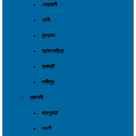
নোয়াখালী
ফেনী
বান্দরবান
ব্রাহ্মণবাড়িয়া
রাঙ্গামাটি
লক্ষীপুর
রাজশাহী
জয়পুরহাট
নওগাঁ