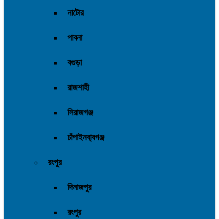
নাটোর
পাবনা
বগুড়া
রাজশাহী
সিরাজগঞ্জ
চাঁপাইনবা্বগঞ্জ
রংপুর
দিনাজপুর
রংপুর