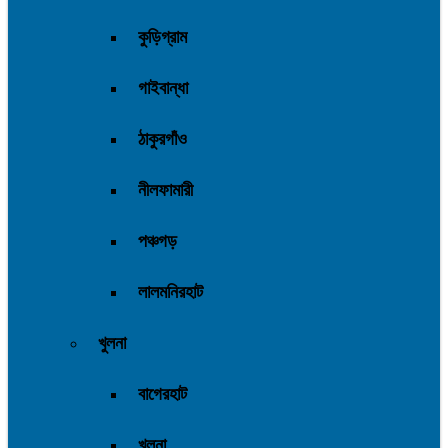
কুড়িগ্রাম
গাইবান্ধা
ঠাকুরগাঁও
নীলফামারী
পঞ্চগড়
লালমনিরহাট
খুলনা
বাগেরহাট
খুলনা