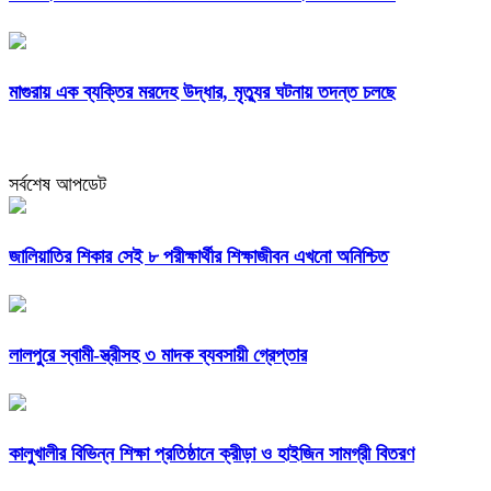
মাগুরায় এক ব্যক্তির মরদেহ উদ্ধার, মৃত্যুর ঘটনায় তদন্ত চলছে
সর্বশেষ আপডেট
জালিয়াতির শিকার সেই ৮ পরীক্ষার্থীর শিক্ষাজীবন এখনো অনিশ্চিত
লালপুরে স্বামী-স্ত্রীসহ ৩ মাদক ব্যবসায়ী গ্রেপ্তার
কালুখালীর বিভিন্ন শিক্ষা প্রতিষ্ঠানে ক্রীড়া ও হাইজিন সামগ্রী বিতরণ