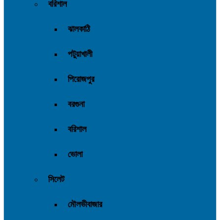
বরিশাল
ঝালকাঠি
পটুয়াখালী
পিরোজপুর
বরগুনা
বরিশাল
ভোলা
সিলেট
মৌলভীবাজার