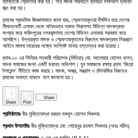
ব্যক্তিকে গ্রেফতার করা হয়। পরে মাদক পরিবহনে ব্যবহৃত পিকআপ ভ্যানটি
জব্দ করা হয়।
র‌্যাবের প্রাথমিক জিজ্ঞাসাবাদে জানা যায়, গ্রেফতারকৃতরা দীর্ঘদিন ধরে দেশের
সীমান্তবর্তী এলাকা থেকে অবৈধভাবে স্কাফ সিরাপসহ বিভিন্ন মাদকদ্রব্য
সংগ্রহ করে ফরিদপুরের নগরকান্দাসহ দেশের বিভিন্ন এলাকায় সরবরাহ করে
আসছিল। উদ্ধারকৃত মাদক ও গ্রেফতারকৃতদের বিরুদ্ধে মাদকদ্রব্য নিয়ন্ত্রণ
আইনে মামলা দায়েরের লক্ষ্যে সংশ্লিষ্ট থানায় হস্তান্তর করা হয়েছে।
র‌্যাব-১০ এর সিনিয়র সহকারী পরিচালক (মিডিয়া) মো. আনোয়ার হোসেন বলেন,
মাদক সমাজের জন্য একটি ভয়াবহ অভিশাপ। যুব সমাজকে রক্ষায় র‌্যাব ‘জিরো
টলারেন্স’ নীতিতে কাজ করছে। মাদক, অস্ত্র, সন্ত্রাস ও চাঁদাবাজির বিরুদ্ধে
র‌্যাবের অবাহত থাকবে ‌ বলে জানানো হয়।
Share
Share
Post
প্রতিষ্ঠাতাঃ
বীর মুক্তিযোদ্ধা মরহুম মকবুল হোসেন সিকদার
প্রধান উপদেষ্টাঃ
বীর মুক্তিযোদ্ধা মো: শোয়েবুর রহমান সিকদার (অবঃ সচীব)