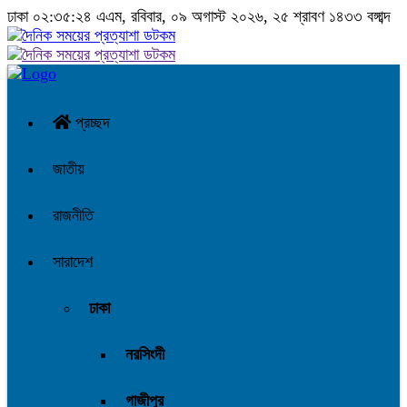
ঢাকা
০২:৩৫:২৫ এএম
, রবিবার, ০৯ অগাস্ট ২০২৬, ২৫ শ্রাবণ ১৪৩৩ বঙ্গাব্দ
প্রচ্ছদ
জাতীয়
রাজনীতি
সারাদেশ
ঢাকা
নরসিংদী
গাজীপুর