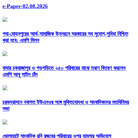
e-Paper-02.08.2026
পবা-মোহনপুরের আর্থ-সামাজিক উন্নয়নে সরকারের সব সুযোগ-সুবিধা নিশ্চিত
করা হবে: এমপি মিলন
বাঘার চকরাজাপুর ও গড়গড়িতে ২৫০ পরিবারের মাঝে ত্রাণ বিতরণ করলেন
এমপি আবু সাইদ চাঁদ
চরভদ্রাসনে নবাগত ইউএনওর সঙ্গে মুক্তিযোদ্ধা ও সাংবাদিকদের মতবিনিময়
সভা
ভোলাহাটে সাংবাদিক রনি রজবের পরিবারের ওপর হামলার অভিযোগ