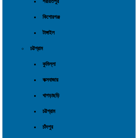
শরীয়তপুর
কিশোরগঞ্জ
টাঙ্গাইল
চট্টগ্রাম
কুমিল্লা
কক্সবাজার
খাগড়াছড়ি
চট্টগ্রাম
চাঁদপুর