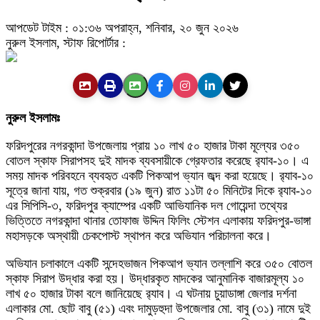
আপডেট টাইম : ০১:৩৬ অপরাহ্ন, শনিবার, ২০ জুন ২০২৬
নুরুল ইসলাম, স্টাফ রিপোর্টার :
নুরুল ইসলামঃ
ফরিদপুরের নগরকান্দা উপজেলায় প্রায় ১০ লাখ ৫০ হাজার টাকা মূল্যের ৩৫০
বোতল স্কাফ সিরাপসহ দুই মাদক ব্যবসায়ীকে গ্রেফতার করেছে র‌্যাব-১০। এ
সময় মাদক পরিবহনে ব্যবহৃত একটি পিকআপ ভ্যান জব্দ করা হয়েছে। র‌্যাব-১০
সূত্রে জানা যায়, গত শুক্রবার (১৯ জুন) রাত ১১টা ৫০ মিনিটের দিকে র‌্যাব-১০
এর সিপিসি-৩, ফরিদপুর ক্যাম্পের একটি আভিযানিক দল গোয়েন্দা তথ্যের
ভিত্তিতে নগরকান্দা থানার তোফাজ উদ্দিন ফিলিং স্টেশন এলাকায় ফরিদপুর-ভাঙ্গা
মহাসড়কে অস্থায়ী চেকপোস্ট স্থাপন করে অভিযান পরিচালনা করে।
অভিযান চলাকালে একটি সন্দেহভাজন পিকআপ ভ্যান তল্লাশি করে ৩৫০ বোতল
স্কাফ সিরাপ উদ্ধার করা হয়। উদ্ধারকৃত মাদকের আনুমানিক বাজারমূল্য ১০
লাখ ৫০ হাজার টাকা বলে জানিয়েছে র‌্যাব। এ ঘটনায় চুয়াডাঙ্গা জেলার দর্শনা
এলাকার মো. ছোট বাবু (৫১) এবং দামুড়হুদা উপজেলার মো. বাবু (৩১) নামে দুই