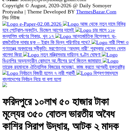
Copyright © August, 2020-2026 @ Daily Somoyer
Protyasha | Theme Developed BY
ThemesBazar.Com
লিড নিউজ
e-Paper-02.08.2026
আজ থেকে নতুন দামে বিক্রি
হবে পেট্রোল-অকটেন, ডিজেল আগের দামেই
চার মাসে ১১৮
কন্যাশিশু ধর্ষণের শিকার, খুন ১৭
আন্তর্জাতিক বিশ্লেষণ: ভূ-
রাজনৈতিক দাবার ছক – ইরান কি ভিন্ন পরিণতির পথে?
নারী শিক্ষা ও
গণতন্ত্রে অবদানের স্বীকৃতি: মরণোত্তর ‘অদম্য নারী’ পুরস্কার পেলেন বেগম
খালেদা জিয়া
নতুন মন্ত্রিসভার দায়িত্ব বণ্টন ঘোষণা
বিএনপির অভ্যন্তরীন কোন্দলে আ.লীগের দুর্গে জিতল জামায়াত
তারেক রহমানকে ঐতিহাসিক বিজয়ের শুভেচ্ছা, কাজ করতে আগ্রহী যুক্তরাষ্ট্র
নির্বাচনে বিজয়ী হলেন ৭ নারী প্রার্থী
বিশ্বগণমাধ্যমে
বাংলাদেশের নির্বাচন নিয়ে যা বলা হলো
ফরিদপুরে ১০লাখ ৫০ হাজার টাকা
মূল্যের ৩৫০ বোতল ভারতীয় অবৈধ
কাশির সিরাপ উদ্ধার, আটক ২ মাদক