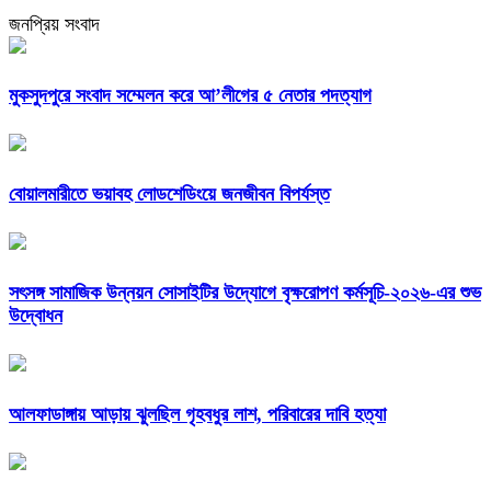
জনপ্রিয় সংবাদ
মুকসুদপুরে সংবাদ সম্মেলন করে আ’লীগের ৫ নেতার পদত্যাগ
বোয়ালমারীতে ভয়াবহ লোডশেডিংয়ে জনজীবন বিপর্যস্ত
সৎসঙ্গ সামাজিক উন্নয়ন সোসাইটির উদ্যোগে বৃক্ষরোপণ কর্মসূচি-২০২৬-এর শুভ
উদ্বোধন
আলফাডাঙ্গায় আড়ায় ঝুলছিল গৃহবধুর লাশ, পরিবারের দাবি হত্যা