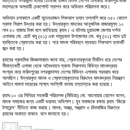
ভিত্তিতে নগরকান্দা থানার তোফাজ উদ্দিন ফিলিং স্টেশন এলাকায় ফরিদপুর-ভাঙ্গা
মহাসড়কে অস্থায়ী চেকপোস্ট স্থাপন করে অভিযান পরিচালনা করে।
অভিযান চলাকালে একটি সন্দেহভাজন পিকআপ ভ্যান তল্লাশি করে ৩৫০ বোতল
স্কাফ সিরাপ উদ্ধার করা হয়। উদ্ধারকৃত মাদকের আনুমানিক বাজারমূল্য ১০
লাখ ৫০ হাজার টাকা বলে জানিয়েছে র‌্যাব। এ ঘটনায় চুয়াডাঙ্গা জেলার দর্শনা
এলাকার মো. ছোট বাবু (৫১) এবং দামুড়হুদা উপজেলার মো. বাবু (৩১) নামে দুই
ব্যক্তিকে গ্রেফতার করা হয়। পরে মাদক পরিবহনে ব্যবহৃত পিকআপ ভ্যানটি
জব্দ করা হয়।
র‌্যাবের প্রাথমিক জিজ্ঞাসাবাদে জানা যায়, গ্রেফতারকৃতরা দীর্ঘদিন ধরে দেশের
সীমান্তবর্তী এলাকা থেকে অবৈধভাবে স্কাফ সিরাপসহ বিভিন্ন মাদকদ্রব্য
সংগ্রহ করে ফরিদপুরের নগরকান্দাসহ দেশের বিভিন্ন এলাকায় সরবরাহ করে
আসছিল। উদ্ধারকৃত মাদক ও গ্রেফতারকৃতদের বিরুদ্ধে মাদকদ্রব্য নিয়ন্ত্রণ
আইনে মামলা দায়েরের লক্ষ্যে সংশ্লিষ্ট থানায় হস্তান্তর করা হয়েছে।
র‌্যাব-১০ এর সিনিয়র সহকারী পরিচালক (মিডিয়া) মো. আনোয়ার হোসেন বলেন,
মাদক সমাজের জন্য একটি ভয়াবহ অভিশাপ। যুব সমাজকে রক্ষায় র‌্যাব ‘জিরো
টলারেন্স’ নীতিতে কাজ করছে। মাদক, অস্ত্র, সন্ত্রাস ও চাঁদাবাজির বিরুদ্ধে
র‌্যাবের অবাহত থাকবে ‌ বলে জানানো হয়।