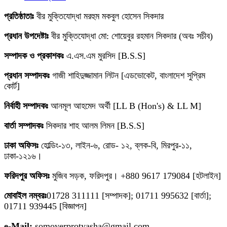
প্রতিষ্ঠাতাঃ
বীর মুক্তিযোদ্ধা মরহুম মকবুল হোসেন সিকদার
প্রধান উপদেষ্টাঃ
বীর মুক্তিযোদ্ধা মো: শোয়েবুর রহমান সিকদার (অবঃ সচীব)
সম্পাদক ও প্রকাশকঃ
এ.এস.এম মুরসিদ [B.S.S]
প্রধান সম্পাদকঃ
গাজী শাহিদুজ্জামান লিটন [এডভোকেট, বাংলাদেশ সুপ্রিম
কোর্ট]
নির্বাহী সম্পাদকঃ
আনমূল আহমেদ অর্থী [LL B (Hon's) & LL M]
বার্তা সম্পাদকঃ
সিকদার শাহ আলম লিমন [B.S.S]
ঢাকা অফিসঃ
হোল্ডিং-১৩, লাইন-৬, রোড- ১২, ব্লক-বি, মিরপুর-১১,
ঢাকা-১২১৬।
ফরিদপুর অফিসঃ
মুজিব সড়ক, ফরিদপুর। +880 9617 179084 [হটলাইন]
মোবাইল নম্বরঃ
01728 311111 [সম্পাদক]; 01711 995632 [বার্তা];
01711 939445 [বিজ্ঞাপন]
e-Mail:
somoyerprotyasha@gmail.com