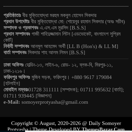
প্রতিষ্ঠাতাঃ
বীর মুক্তিযোদ্ধা মরহুম মকবুল হোসেন সিকদার
প্রধান উপদেষ্টাঃ
বীর মুক্তিযোদ্ধা মো: শোয়েবুর রহমান সিকদার (অবঃ সচীব)
সম্পাদক ও প্রকাশকঃ
এ.এস.এম মুরসিদ [B.S.S]
প্রধান সম্পাদকঃ
গাজী শাহিদুজ্জামান লিটন [এডভোকেট, বাংলাদেশ সুপ্রিম
কোর্ট]
নির্বাহী সম্পাদকঃ
আনমূল আহমেদ অর্থী [LL B (Hon's) & LL M]
বার্তা সম্পাদকঃ
সিকদার শাহ আলম লিমন [B.S.S]
ঢাকা অফিসঃ
হোল্ডিং-১৩, লাইন-৬, রোড- ১২, ব্লক-বি, মিরপুর-১১,
ঢাকা-১২১৬।
ফরিদপুর অফিসঃ
মুজিব সড়ক, ফরিদপুর। +880 9617 179084
[হটলাইন]
মোবাইল নম্বরঃ
01728 311111 [সম্পাদক]; 01711 995632 [বার্তা];
01711 939445 [বিজ্ঞাপন]
e-Mail:
somoyerprotyasha@gmail.com
Copyright © August, 2020-2026 @ Daily Somoyer
Protyasha | Theme Developed BY
ThemesBazar.Com