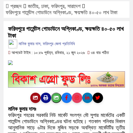
প্রচ্ছদ
জাতীয়
,
ঢাকা
,
ফরিদপুর
,
সারাদেশ
ফরিদপুরে ওজোপাডিকোর উদ্যোগে মতবিনিম
ফরিদপুরে গার্মেন্টস গোডাউনে অগ্নিকাণ্ড, ক্ষয়ক্ষতি ৪০-৫০ লাখ টাকা
বাংলাদেশের আকাশে রহস্যময় আলোর ঝলকান
ফরিদপুরে গার্মেন্টস গোডাউনে অগ্নিকাণ্ড, ক্ষয়ক্ষতি ৪০-৫০ লাখ
টাকা
দেড় লাখ টাকার গাছ ৫০ হাজারে নিলাম
মানিক কুমার দাস, ফরিদপুর জেলা প্রতিনিধি
ফরিদপুরে ট্রিপল মার্ডারঃ ১০ ঘণ্টায় গ্র
আপডেট টাইম : ১০:৫৯ পূর্বাহ্ন, রবিবার, ২১ জুন ২০২৬
৩৪ বার পঠিত
ফরিদপুরে ‘শ্মশান বন্ধু’ কানু সেন অনেকটা
মানিক কুমার দাসঃ
ফরিদপুর শহরের সরকারি নিউ মার্কেট সংলগ্ন মৌ সুপার মার্কেটের একটি
গার্মেন্টস গোডাউনে অগ্নিকাণ্ডের ঘটনা ঘটেছে। গতকাল শনিবার বিকাল
আনুমানিক সাড়ে ৬টার দিকে মুজিব সড়কে অবস্থিত মার্কেটটির তৃতীয়