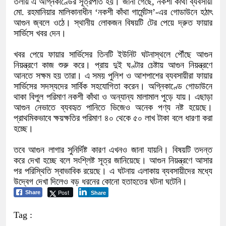
তলায় এ অগ্নিকাণ্ডের সূত্রপাত হয়। জানা গেছে, নকশী কাঁথা ব্যবসায়ী
মো. রহমানিয়ার মালিকানাধীন ‘নকশী কাঁথা গার্মেন্টস’-এর গোডাউনে হঠাৎ
আগুন জ্বলে ওঠে। স্থানীয় লোকজন বিষয়টি টের পেয়ে দ্রুত ফায়ার
সার্ভিসে খবর দেন।
খবর পেয়ে ফায়ার সার্ভিসের তিনটি ইউনিট ঘটনাস্থলে পৌঁছে আগুন
নিয়ন্ত্রণে কাজ শুরু করে। প্রায় দুই ঘণ্টার চেষ্টায় আগুন নিয়ন্ত্রণে
আনতে সক্ষম হয় তারা। এ সময় পুলিশ ও আশপাশের ব্যবসায়ীরা ফায়ার
সার্ভিসের সদস্যদের সার্বিক সহযোগিতা করেন। অগ্নিকাণ্ডে গোডাউনে
থাকা বিপুল পরিমাণ নকশী কাঁথা ও অন্যান্য মালামাল পুড়ে যায়। এছাড়া
আগুন নেভাতে ব্যবহৃত পানিতে ভিজেও অনেক পণ্য নষ্ট হয়েছে।
প্রাথমিকভাবে ক্ষয়ক্ষতির পরিমাণ ৪০ থেকে ৫০ লাখ টাকা বলে ধারণা করা
হচ্ছে।
তবে আগুন লাগার সুনির্দিষ্ট কারণ এখনও জানা যায়নি। বিষয়টি তদন্ত
করে দেখা হচ্ছে বলে সংশ্লিষ্ট সূত্র জানিয়েছে। আগুন নিয়ন্ত্রণে আসার
পর পরিস্থিতি স্বাভাবিক রয়েছে। এ ঘটনায় এলাকায় ব্যবসায়ীদের মধ্যে
উদ্বেগ দেখা দিলেও বড় ধরনের কোনো হতাহতের ঘটনা ঘটেনি।
Post
Share
Share
Tag :