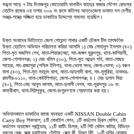
হোটেল রাজের ৩য় তলায় ৩০৬ নং রুমে কতিপয় আন্তঃজেলা ডাকাত দল দেশীয়
অস্ত্র-শস্ত্রে সজ্জিত হয়ে ডাকাতির উদ্দেশ্যে সমবেত হয়েছিল।
উক্ত সংবাদের ভিত্তিতে জেলা গোয়েন্দা শাখার একটি চৌকস টিম তাৎক্ষণিক
উক্ত হোটেলে অভিযান পরিচালনা করিয়া আসামি ১) মোঃ সোহানুল ইসলাম (৪০)
পিতা-মৃত মজলিস শেখ, মাতা-পিয়ারুনেছা, সাং-জঙ্গল মুকন্দপুর, থানা-কাশিয়ানী,
জেলা-গোপালগঞ্জ; ২) মোঃ খলিল (৩০), পিতা-মৃত আব্দুল গনি, মাতা-মোছাঃ
সাহেরা, সাং-রাজাপুরা (পশ্চিম ইলিশা), থানা-ভোলা সদর, জেলা-ভোলা; ৩) বরুন
বালা (৪৩), পিতা-মৃত মহানন্দ বালা, মাতা-আহলাদী বালা, সাং-মুসুরিয়া, ডাকঘর-
রামশীর-৮১১০, থানা-কোটালিপাড়া, জেলা-গোপালগঞ্জ; ৪। মোঃ দুলাল মিয়া
(৪০), পিতা-মোঃ আবুল কালাম, মাতা-দুলালী বেগম, সাং-মুরাদপুর ০৬ নং
কাফ্রীখাল, থানা-মিঠাপুকুর, জেলা-রংপুরগণকে গ্রেফতার করা হয়।
অভিযানকালে ডাকাতির কাজে ব্যবহৃত একটি NISSAN Double Cabin
Carry Boy পিকআপ, ৫টি মোবাইল ফোন, ১টি কর্ডলেস ড্রিল মেশিন, ২টি
কর্ডলেস অ্যাঙ্গেল গ্রাইন্ডার, ১১টি কাটিং ডিস্ক, ৪টি শিট মেটাল কাটার, বিভিন্ন
ধরনের রেঞ্চ, স্ক্রু ড্রাইভার, টেস্টার, হেক্স কী, ড্রিল বিট, ১০টি চাবির থোকায়
মোট ৬৭টি বিভিন্ন ধরনের চাবি, ৭টি স্টেইনলেস স্টিলের তালা, ২টি লিথিয়াম-