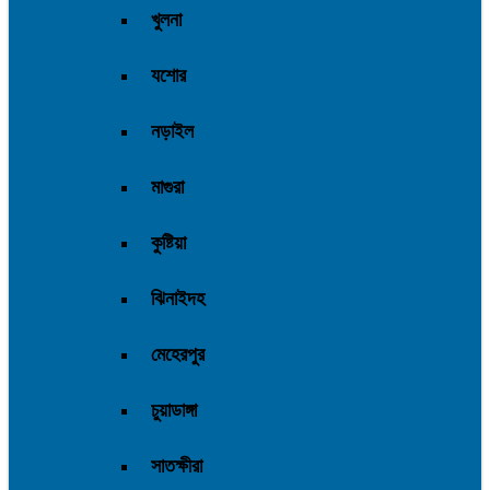
যশোর
নড়াইল
মাগুরা
কুষ্টিয়া
ঝিনাইদহ
মেহেরপুর
চুয়াডাঙ্গা
সাতক্ষীরা