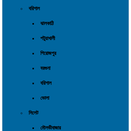
বরিশাল
ঝালকাঠি
পটুয়াখালী
পিরোজপুর
বরগুনা
বরিশাল
ভোলা
সিলেট
মৌলভীবাজার