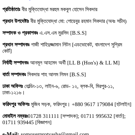
প্রতিষ্ঠাতাঃ
বীর মুক্তিযোদ্ধা মরহুম মকবুল হোসেন সিকদার
প্রধান উপদেষ্টাঃ
বীর মুক্তিযোদ্ধা মো: শোয়েবুর রহমান সিকদার (অবঃ সচীব)
সম্পাদক ও প্রকাশকঃ
এ.এস.এম মুরসিদ [B.S.S]
প্রধান সম্পাদকঃ
গাজী শাহিদুজ্জামান লিটন [এডভোকেট, বাংলাদেশ সুপ্রিম
কোর্ট]
নির্বাহী সম্পাদকঃ
আনমূল আহমেদ অর্থী [LL B (Hon's) & LL M]
বার্তা সম্পাদকঃ
সিকদার শাহ আলম লিমন [B.S.S]
ঢাকা অফিসঃ
হোল্ডিং-১৩, লাইন-৬, রোড- ১২, ব্লক-বি, মিরপুর-১১,
ঢাকা-১২১৬।
ফরিদপুর অফিসঃ
মুজিব সড়ক, ফরিদপুর। +880 9617 179084 [হটলাইন]
মোবাইল নম্বরঃ
01728 311111 [সম্পাদক]; 01711 995632 [বার্তা];
01711 939445 [বিজ্ঞাপন]
e-Mail:
somoyerprotyasha@gmail.com
Copyright © August, 2020-2026 @ Daily Somoyer