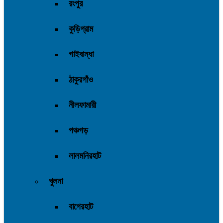
কুড়িগ্রাম
গাইবান্ধা
ঠাকুরগাঁও
নীলফামারী
পঞ্চগড়
লালমনিরহাট
খুলনা
বাগেরহাট
খুলনা