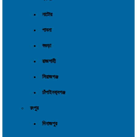
নাটোর
পাবনা
বগুড়া
রাজশাহী
সিরাজগঞ্জ
চাঁপাইনবা্বগঞ্জ
রংপুর
দিনাজপুর
রংপুর