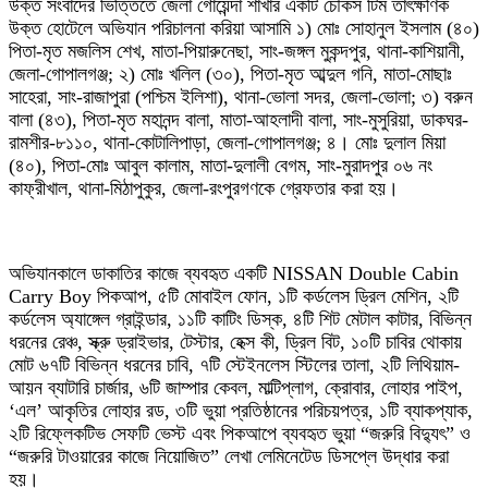
উক্ত হোটেলে অভিযান পরিচালনা করিয়া আসামি ১) মোঃ সোহানুল ইসলাম (৪০)
পিতা-মৃত মজলিস শেখ, মাতা-পিয়ারুনেছা, সাং-জঙ্গল মুকন্দপুর, থানা-কাশিয়ানী,
জেলা-গোপালগঞ্জ; ২) মোঃ খলিল (৩০), পিতা-মৃত আব্দুল গনি, মাতা-মোছাঃ
সাহেরা, সাং-রাজাপুরা (পশ্চিম ইলিশা), থানা-ভোলা সদর, জেলা-ভোলা; ৩) বরুন
বালা (৪৩), পিতা-মৃত মহানন্দ বালা, মাতা-আহলাদী বালা, সাং-মুসুরিয়া, ডাকঘর-
রামশীর-৮১১০, থানা-কোটালিপাড়া, জেলা-গোপালগঞ্জ; ৪। মোঃ দুলাল মিয়া
(৪০), পিতা-মোঃ আবুল কালাম, মাতা-দুলালী বেগম, সাং-মুরাদপুর ০৬ নং
কাফ্রীখাল, থানা-মিঠাপুকুর, জেলা-রংপুরগণকে গ্রেফতার করা হয়।
অভিযানকালে ডাকাতির কাজে ব্যবহৃত একটি NISSAN Double Cabin
Carry Boy পিকআপ, ৫টি মোবাইল ফোন, ১টি কর্ডলেস ড্রিল মেশিন, ২টি
কর্ডলেস অ্যাঙ্গেল গ্রাইন্ডার, ১১টি কাটিং ডিস্ক, ৪টি শিট মেটাল কাটার, বিভিন্ন
ধরনের রেঞ্চ, স্ক্রু ড্রাইভার, টেস্টার, হেক্স কী, ড্রিল বিট, ১০টি চাবির থোকায়
মোট ৬৭টি বিভিন্ন ধরনের চাবি, ৭টি স্টেইনলেস স্টিলের তালা, ২টি লিথিয়াম-
আয়ন ব্যাটারি চার্জার, ৬টি জাম্পার কেবল, মাল্টিপ্লাগ, ক্রোবার, লোহার পাইপ,
‘এল’ আকৃতির লোহার রড, ৩টি ভুয়া প্রতিষ্ঠানের পরিচয়পত্র, ১টি ব্যাকপ্যাক,
২টি রিফ্লেকটিভ সেফটি ভেস্ট এবং পিকআপে ব্যবহৃত ভুয়া “জরুরি বিদ্যুৎ” ও
“জরুরি টাওয়ারের কাজে নিয়োজিত” লেখা লেমিনেটেড ডিসপ্লে উদ্ধার করা
হয়।