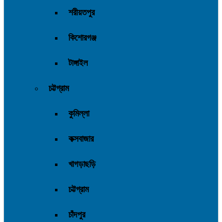
শরীয়তপুর
কিশোরগঞ্জ
টাঙ্গাইল
চট্টগ্রাম
কুমিল্লা
কক্সবাজার
খাগড়াছড়ি
চট্টগ্রাম
চাঁদপুর