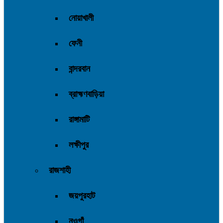
নোয়াখালী
ফেনী
বান্দরবান
ব্রাহ্মণবাড়িয়া
রাঙ্গামাটি
লক্ষীপুর
রাজশাহী
জয়পুরহাট
নওগাঁ