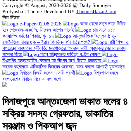
Protyasha | Theme Developed BY
ThemesBazar.Com
লিড নিউজ
e-Paper-02.08.2026
আজ থেকে নতুন দামে বিক্রি
হবে পেট্রোল-অকটেন, ডিজেল আগের দামেই
চার মাসে ১১৮
কন্যাশিশু ধর্ষণের শিকার, খুন ১৭
আন্তর্জাতিক বিশ্লেষণ: ভূ-
রাজনৈতিক দাবার ছক – ইরান কি ভিন্ন পরিণতির পথে?
নারী শিক্ষা ও
গণতন্ত্রে অবদানের স্বীকৃতি: মরণোত্তর ‘অদম্য নারী’ পুরস্কার পেলেন বেগম
খালেদা জিয়া
নতুন মন্ত্রিসভার দায়িত্ব বণ্টন ঘোষণা
বিএনপির অভ্যন্তরীন কোন্দলে আ.লীগের দুর্গে জিতল জামায়াত
তারেক রহমানকে ঐতিহাসিক বিজয়ের শুভেচ্ছা, কাজ করতে আগ্রহী যুক্তরাষ্ট্র
নির্বাচনে বিজয়ী হলেন ৭ নারী প্রার্থী
বিশ্বগণমাধ্যমে
বাংলাদেশের নির্বাচন নিয়ে যা বলা হলো
দিনাজপুরে আন্তঃজেলা ডাকাত দলের ৪
সক্রিয় সদস্য গ্রেফতার, ডাকাতির
সরঞ্জাম ও পিকআপ জব্দ