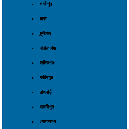
ঢাকা
মুন্সীগঞ্জ
নারায়ণগঞ্জ
মানিকগঞ্জ
ফরিদপুর
রাজবাড়ী
মাদারীপুর
গোপালগঞ্জ