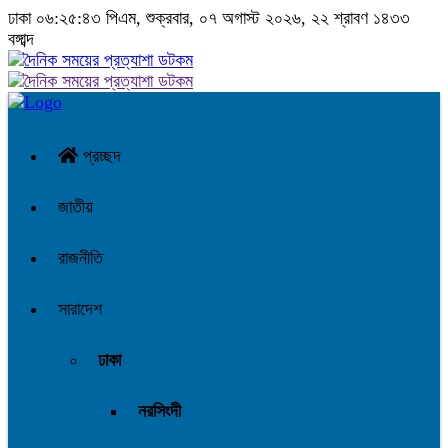
ঢাকা
০৬:২৫:৪৪ পিএম
, শুক্রবার, ০৭ অগাস্ট ২০২৬, ২২ শ্রাবণ ১৪৩৩ বঙ্গাব্দ
প্রচ্ছদ
জাতীয়
রাজনীতি
সারাদেশ
ঢাকা
নরসিংদী
গাজীপুর