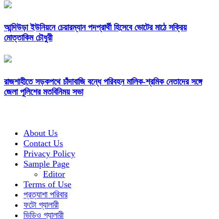
আন্দিউড়া ইউনিয়নে চেয়ারম্যান পদপ্রার্থী হিসেবে ভোটের মাঠে সক্রিয়
মোত্তাকিম চৌধুরী
রাজশাহীতে সড়কপথে চাঁদাবাজি বন্ধে পরিবহন মালিক-শ্রমিক নেতাদের সঙ্গে
জেলা পুলিশের মতবিনিময় সভা
About Us
Contact Us
Privacy Policy
Sample Page
Editor
Terms of Use
প্রত্যাশা পরিবার
ফটো গ্যালারী
ভিডিও গ্যালারী