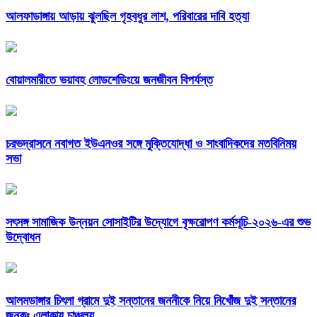
আলফাডাঙ্গায় আড়ায় ঝুলছিল গৃহবধুর লাশ, পরিবারের দাবি হত্যা
বোয়ালমারীতে ভয়াবহ লোডশেডিংয়ে জনজীবন বিপর্যস্ত
চরভদ্রাসনে নবাগত ইউএনওর সঙ্গে মুক্তিযোদ্ধা ও সাংবাদিকদের মতবিনিময়
সভা
সৎসঙ্গ সামাজিক উন্নয়ন সোসাইটির উদ্যোগে বৃক্ষরোপণ কর্মসূচি-২০২৬-এর শুভ
উদ্বোধন
আলমডাঙ্গার চিৎলা গ্রামে দুই সন্তানের জননীকে নিয়ে নিখোঁজ দুই সন্তানের
জনকঃ এলাকায় চাঞ্চল্য