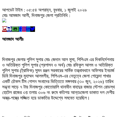
আপডেট টাইম : ০৫:৫৪ অপরাহ্ন, বুধবার, ১ জুলাই ২০২৬
মোঃ আমজাদ আলী, দিনাজপুর জেলা প্রতিনিধি :
আমজাদ আলীঃ
দিনাজপুর জেলার পুলিশ সুপার মোঃ জেদান আল মুসা, পিপিএম এর দিকনির্দেশনায়
ও অতিরিক্ত পুলিশ সুপার (প্রশাসন ও অর্থ) মোঃ রফিকুল আলম ও অতিরিক্ত
পুলিশ সুপার (ট্রাফিক) সুমন রঞ্জন সরকারের সার্বিক তত্ত্বাবধানে অফিসার ইনচার্জ
ডিবি দিনাজপুর মুহাম্মদ আলমগীর, পিপিএম-এর নেতৃত্বে জেলা গোয়েন্দা শাখার
একটি চৌকস টিম গোপন সংবাদের ভিত্তিতে মঙ্গলবার (৩০ জুন, ২০২৬) তারিখ
সন্ধ্যা সাড়ে ৭ টায় দিনাজপুর কোতোয়ালি থানাধীন বাহাদুর বাজার স্টেশন রোডস্থ
হোটেল রাজের ৩য় তলায় ৩০৬ নং রুমে কতিপয় আন্তঃজেলা ডাকাত দল দেশীয়
অস্ত্র-শস্ত্রে সজ্জিত হয়ে ডাকাতির উদ্দেশ্যে সমবেত হয়েছিল।
উক্ত সংবাদের ভিত্তিতে জেলা গোয়েন্দা শাখার একটি চৌকস টিম তাৎক্ষণিক