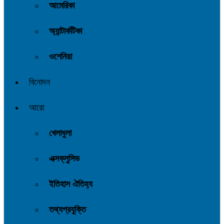
অ্যান্টার্কটিকা
ওশেনিয়া
বিনোদন
আরো
খেলাধুলা
এক্সক্লুসিভ
ইতিহাস ঐতিহ্য
তথ্যপ্রযুক্তি