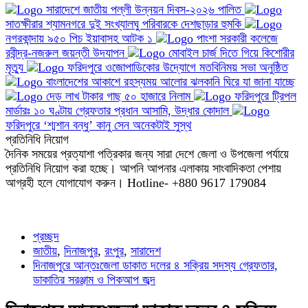
সাতক্ষীরার শ্যামনগরে দুই সংখ্যালঘু পরিবারকে দেশছাড়ার হুমকি
নগরকান্দায় ৯৫০ পিচ ইয়াবাসহ আটক ১
পাংশা সরকারী কলেজে
রবীন্দ্র-নজরুল জয়ন্তী উদযাপন
মোবাইল চার্জ দিতে গিয়ে কিশোরীর
মৃত্যু
ফরিদপুরে ওজোপাডিকোর উদ্যোগে মতবিনিময় সভা অনুষ্ঠিত
বাংলাদেশের আকাশে রহস্যময় আলোর ঝলকানি ঘিরে যা জানা যাচ্ছে
দেড় লাখ টাকার গাছ ৫০ হাজারে নিলাম
ফরিদপুরে ট্রিপল
মার্ডারঃ ১০ ঘণ্টায় গ্রেফতার প্রধান আসামি, উদ্ধার কোদাল
ফরিদপুরে ‘শ্মশান বন্ধু’ কানু সেন অনেকটাই সুস্থ
প্রতিনিধি নিয়োগ
দৈনিক সময়ের প্রত্যাশা পত্রিকার জন্য সারা দেশে জেলা ও উপজেলা পর্যায়ে
প্রতিনিধি নিয়োগ করা হচ্ছে। আপনি আপনার এলাকায় সাংবাদিকতা পেশায়
আগ্রহী হলে যোগাযোগ করুন। Hotline- +880 9617 179084
প্রচ্ছদ
জাতীয়
,
দিনাজপুর
,
রংপুর
,
সারাদেশ
দিনাজপুরে আন্তঃজেলা ডাকাত দলের ৪ সক্রিয় সদস্য গ্রেফতার,
ডাকাতির সরঞ্জাম ও পিকআপ জব্দ
দিনাজপুরে আন্তঃজেলা ডাকাত দলের ৪ সক্রিয়