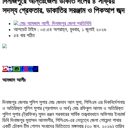
সদস্য গ্রেফতার, ডাকাতির সরঞ্জাম ও পিকআপ জব্দ
মোঃ আমজাদ আলী, দিনাজপুর জেলা প্রতিনিধি
আপডেট টাইম : ০৫:৫৪ অপরাহ্ন, বুধবার, ১ জুলাই ২০২৬
৫৪ বার পঠিত
আমজাদ আলীঃ
দিনাজপুর জেলার পুলিশ সুপার মোঃ জেদান আল মুসা, পিপিএম এর দিকনির্দেশনায়
ও অতিরিক্ত পুলিশ সুপার (প্রশাসন ও অর্থ) মোঃ রফিকুল আলম ও অতিরিক্ত
পুলিশ সুপার (ট্রাফিক) সুমন রঞ্জন সরকারের সার্বিক তত্ত্বাবধানে অফিসার ইনচার্জ
ডিবি দিনাজপুর মুহাম্মদ আলমগীর, পিপিএম-এর নেতৃত্বে জেলা গোয়েন্দা শাখার
একটি চৌকস টিম গোপন সংবাদের ভিত্তিতে মঙ্গলবার (৩০ জুন, ২০২৬) তারিখ
সন্ধ্যা সাড়ে ৭ টায় দিনাজপুর কোতোয়ালি থানাধীন বাহাদুর বাজার স্টেশন রোডস্থ