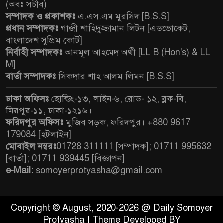
(অবঃ সচীব)
সম্পাদক ও প্রকাশকঃ
এ.এস.এম মুরসিদ [B.S.S]
প্রধান সম্পাদকঃ
গাজী শাহিদুজ্জামান লিটন [এডভোকেট,
বাংলাদেশ সুপ্রিম কোর্ট]
নির্বাহী সম্পাদকঃ
আনমূল আহমেদ অর্থী [LL B (Hon's) & LL
M]
বার্তা সম্পাদকঃ
সিকদার শাহ আলম লিমন [B.S.S]
ঢাকা অফিসঃ
হোল্ডিং-১৩, লাইন-৬, রোড- ১২, ব্লক-বি,
মিরপুর-১১, ঢাকা-১২১৬।
ফরিদপুর অফিসঃ
মুজিব সড়ক, ফরিদপুর। +880 9617
179084 [হটলাইন]
মোবাইল নম্বরঃ
01728 311111 [সম্পাদক]; 01711 995632
[বার্তা]; 01711 939445 [বিজ্ঞাপন]
e-Mail:
somoyerprotyasha@gmail.com
Copyright © August, 2020-2026 @ Daily Somoyer
Protyasha | Theme Developed BY