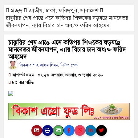
মোবাইল চার্জ দিতে গিয়ে কিশোরীর মৃত
Hotline- +880 9617 179084
প্রচ্ছদ
জাতীয়
,
ঢাকা
,
ফরিদপুর
,
সারাদেশ
ফরিদপুরে ওজোপাডিকোর উদ্যোগে মতবি
চাকুরির শেষ প্রান্তে এসে কতিপয় শিক্ষকের ষড়যন্ত্রে মানবেতর
জীবনযাপন, ন্যায় বিচার চান অধ্যক্ষ ফরিদ আহমেদ
বাংলাদেশের আকাশে রহস্যময় আলোর 
যাচ্ছে
চাকুরির শেষ প্রান্তে এসে কতিপয় শিক্ষকের ষড়যন্ত্রে
মানবেতর জীবনযাপন, ন্যায় বিচার চান অধ্যক্ষ ফরিদ
দেড় লাখ টাকার গাছ ৫০ হাজারে নিল
আহমেদ
ফরিদপুরে ট্রিপল মার্ডারঃ ১০ ঘণ্টায় গ্র
সিকদার শাহ আলম লিমন, নিউজ ডেস্ক
আপডেট টাইম : ০২:৫৯ অপরাহ্ন, শুক্রবার, ৩ জুলাই ২০২৬
কোদাল
৮৩ বার পঠিত
ফরিদপুরে ‘শ্মশান বন্ধু’ কানু সেন অনেক