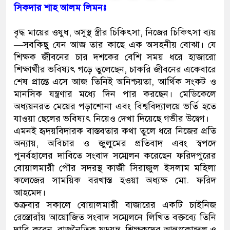
সিকদার শাহ আলম লিমনঃ
বৃদ্ধ মায়ের ওষুধ, অসুস্থ স্ত্রীর চিকিৎসা, নিজের চিকিৎসা ব্যয়
—সবকিছু যেন আজ তার কাছে এক অসহনীয় বোঝা। যে
শিক্ষক জীবনের চার দশকের বেশি সময় ধরে হাজারো
শিক্ষার্থীর ভবিষ্যৎ গড়ে তুলেছেন, চাকরি জীবনের একেবারে
শেষ প্রান্তে এসে আজ তিনিই অনিশ্চয়তা, আর্থিক সংকট ও
মানসিক যন্ত্রণার মধ্যে দিন পার করছেন। মেডিকেলে
অধ্যয়নরত মেয়ের পড়াশোনা এবং বিশ্ববিদ্যালয়ে ভর্তি হতে
যাওয়া ছেলের ভবিষ্যৎ নিয়েও দেখা দিয়েছে গভীর উদ্বেগ।
এমনই হৃদয়বিদারক বাস্তবতার কথা তুলে ধরে নিজের প্রতি
অন্যায়, অবিচার ও জুলুমের প্রতিবাদ এবং স্বপদে
পুনর্বহালের দাবিতে সংবাদ সম্মেলন করেছেন ফরিদপুরের
বোয়ালমারী পৌর সদরস্থ কাজী সিরাজুল ইসলাম মহিলা
কলেজের সাময়িক বরখাস্ত হওয়া অধ্যক্ষ মো. ফরিদ
আহমেদ।
শুক্রবার সকালে বোয়ালমারী বাজারের একটি চাইনিজ
রেস্তোরাঁয় আয়োজিত সংবাদ সম্মেলনে লিখিত বক্তব্যে তিনি
দাবি করেন, রাজনৈতিক ষড়যন্ত্র, শিক্ষকদের আন্তঃকোন্দল ও