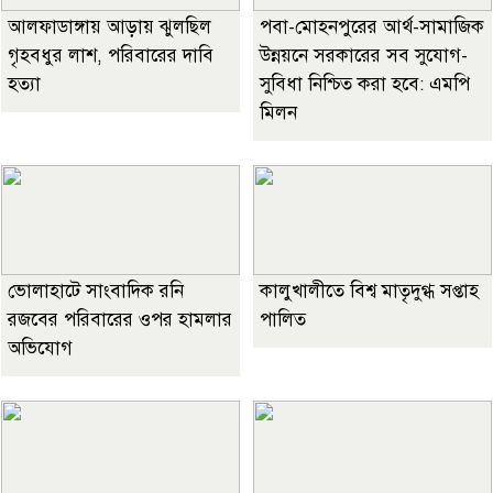
আলফাডাঙ্গায় আড়ায় ঝুলছিল
পবা-মোহনপুরের আর্থ-সামাজিক
গৃহবধুর লাশ, পরিবারের দাবি
উন্নয়নে সরকারের সব সুযোগ-
হত্যা
সুবিধা নিশ্চিত করা হবে: এমপি
মিলন
ভোলাহাটে সাংবাদিক রনি
কালুখালীতে বিশ্ব মাতৃদুগ্ধ সপ্তাহ
রজবের পরিবারের ওপর হামলার
পালিত
অভিযোগ