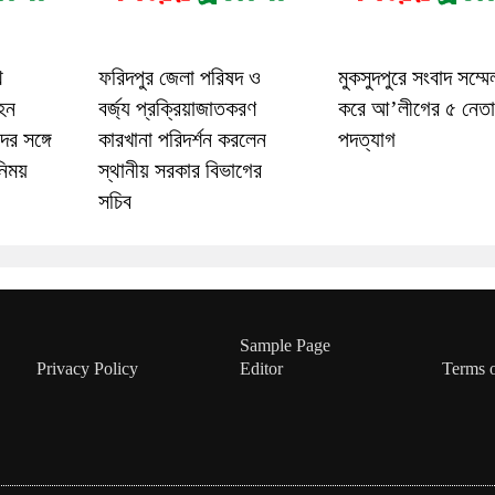
ে
ফরিদপুর জেলা পরিষদ ও
মুকসুদপুরে সংবাদ সম্ম
বহন
বর্জ্য প্রক্রিয়াজাতকরণ
করে আ’লীগের ৫ নেত
র সঙ্গে
কারখানা পরিদর্শন করলেন
পদত্যাগ
নিময়
স্থানীয় সরকার বিভাগের
সচিব
Sample Page
Privacy Policy
Editor
Terms 