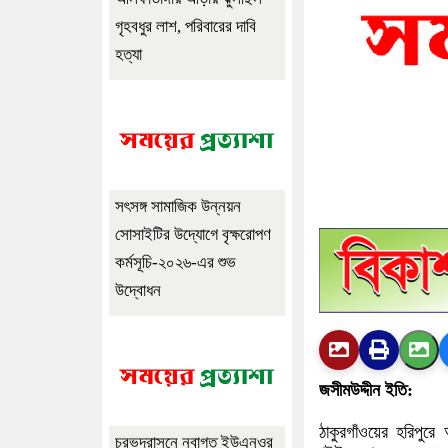
গৃহবধুর লাশ, পরিবারের দাবি
হত্যা
সৎসঙ্গ সামাজিক উন্নয়ন
সোসাইটির উদ্যোগে বৃক্ষরোপণ
কর্মসূচি-২০২৬-এর শুভ
উদ্বোধন
জসীমউদ্দীন ইতি:
ঠাকুরগাঁওয়ের হরিপুরে 
চরভদ্রাসনে নবাগত ইউএনওর