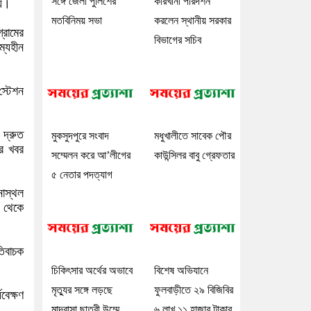
সঙ্গে জেলা পুলিশের
কারখানা পরিদর্শন
হয়।
মতবিনিময় সভা
করলেন স্থানীয় সরকার
্রামের
বিভাগের সচিব
ম্যহীন
স্টেশন
 দ্রুত
মুকসুদপুরে সংবাদ
মধুখালীতে সাবেক পৌর
ের খবর
সম্মেলন করে আ’লীগের
কাউন্সিলর বাবু গ্রেফতার
৫ নেতার পদত্যাগ
নাস্থল
ষ থেকে
তিবাচক
চিকিৎসার অর্থের অভাবে
বিশেষ অভিযানে
মৃত্যুর সঙ্গে লড়ছে
ফুলবাড়ীতে ২৯ বিজিবির
বেক্ষণ
মাদ্রাসা ছাত্রী উম্মে
৬ লাখ ১১ হাজার টাকার