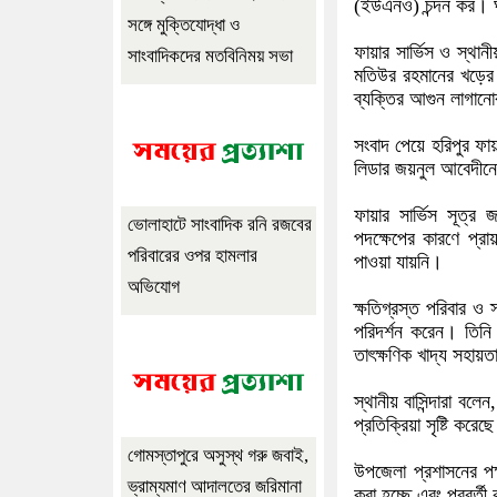
(ইউএনও) চন্দন কর। ঘ
সঙ্গে মুক্তিযোদ্ধা ও
ফায়ার সার্ভিস ও স্থান
সাংবাদিকদের মতবিনিময় সভা
মতিউর রহমানের খড়ের 
ব্যক্তির আগুন লাগানোর
সংবাদ পেয়ে হরিপুর ফায়
লিডার জয়নুল আবেদীনের
ফায়ার সার্ভিস সূত্র
ভোলাহাটে সাংবাদিক রনি রজবের
পদক্ষেপের কারণে প্র
পরিবারের ওপর হামলার
পাওয়া যায়নি।
অভিযোগ
ক্ষতিগ্রস্ত পরিবার ও স
পরিদর্শন করেন। তিনি 
তাৎক্ষণিক খাদ্য সহায়
স্থানীয় বাসিন্দারা বলে
প্রতিক্রিয়া সৃষ্টি করেছ
গোমস্তাপুরে অসুস্থ গরু জবাই,
উপজেলা প্রশাসনের পক্
ভ্রাম্যমাণ আদালতের জরিমানা
করা হচ্ছে এবং পরবর্তী