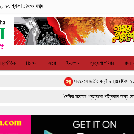
, ২২ শ্রাবণ ১৪৩৩ বঙ্গাব্দ
ন্তর্জাতিক
বিনোদন
আরো
ই-পেপার
প্রত্যাশা পরিবার
বাংলা 
সারাদেশে জাতীয় পল্লী উন্নয়ন দিবস-২০২৬ পালিত
পাংশা সরকারী কলেজে রবীন্দ্র-নজরুল জয়ন্তী উদযাপন
দৈনিক সময়ের প্রত্যাশা পত্রিকার জন্য সারা দেশে
বাংলাদেশের আকাশে রহস্যময় আলোর ঝলকানি ঘিরে যা জ
9617 179084
ফরিদপুরে ‘শ্মশান বন্ধু’ কানু সেন অনেকটাই সুস্থ