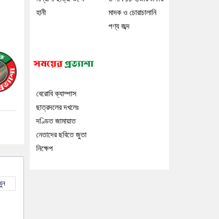
হানী
মাদক ও চোরাচালানি
পণ্য জব্দ
বেরোবি ক্যাম্পাস
ছাত্রদলের দখলেঃ
দণ্ডিত জামায়াত
নেতাদের ছবিতে জুতা
নিক্ষেপ
ুন