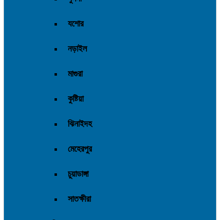
যশোর
নড়াইল
মাগুরা
কুষ্টিয়া
ঝিনাইদহ
মেহেরপুর
চুয়াডাঙ্গা
সাতক্ষীরা