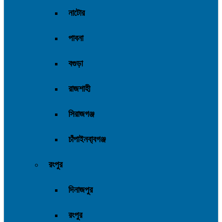
নাটোর
পাবনা
বগুড়া
রাজশাহী
সিরাজগঞ্জ
চাঁপাইনবা্বগঞ্জ
রংপুর
দিনাজপুর
রংপুর