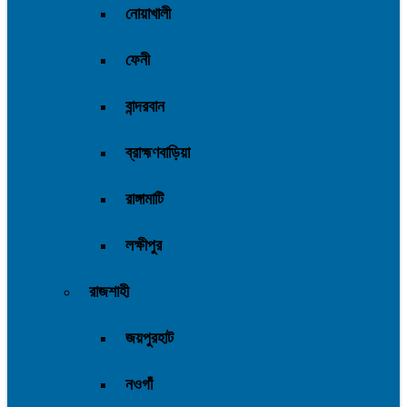
নোয়াখালী
ফেনী
বান্দরবান
ব্রাহ্মণবাড়িয়া
রাঙ্গামাটি
লক্ষীপুর
রাজশাহী
জয়পুরহাট
নওগাঁ