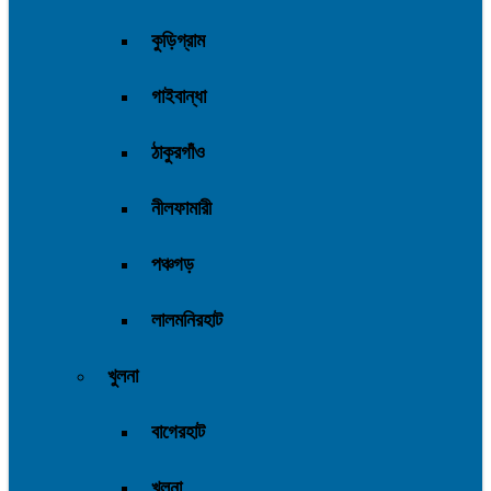
কুড়িগ্রাম
গাইবান্ধা
ঠাকুরগাঁও
নীলফামারী
পঞ্চগড়
লালমনিরহাট
খুলনা
বাগেরহাট
খুলনা