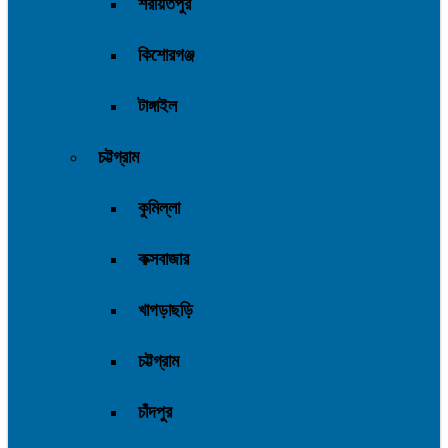
শরীয়তপুর
কিশোরগঞ্জ
টাঙ্গাইল
চট্টগ্রাম
কুমিল্লা
কক্সবাজার
খাগড়াছড়ি
চট্টগ্রাম
চাঁদপুর