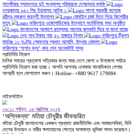
সাতক্ষীরার শ্যামনগরে দুই সংখ্যালঘু পরিবারকে দেশছাড়ার হুমকি
নগরকান্দায় ৯৫০ পিচ ইয়াবাসহ আটক ১
পাংশা সরকারী কলেজে
রবীন্দ্র-নজরুল জয়ন্তী উদযাপন
মোবাইল চার্জ দিতে গিয়ে কিশোরীর
মৃত্যু
ফরিদপুরে ওজোপাডিকোর উদ্যোগে মতবিনিময় সভা অনুষ্ঠিত
বাংলাদেশের আকাশে রহস্যময় আলোর ঝলকানি ঘিরে যা জানা যাচ্ছে
দেড় লাখ টাকার গাছ ৫০ হাজারে নিলাম
ফরিদপুরে ট্রিপল
মার্ডারঃ ১০ ঘণ্টায় গ্রেফতার প্রধান আসামি, উদ্ধার কোদাল
ফরিদপুরে ‘শ্মশান বন্ধু’ কানু সেন অনেকটাই সুস্থ
প্রতিনিধি নিয়োগ
দৈনিক সময়ের প্রত্যাশা পত্রিকার জন্য সারা দেশে জেলা ও উপজেলা পর্যায়ে
প্রতিনিধি নিয়োগ করা হচ্ছে। আপনি আপনার এলাকায় সাংবাদিকতা পেশায়
আগ্রহী হলে যোগাযোগ করুন। Hotline- +880 9617 179084
লাইফস্টাইল
০৬:১১ পূর্বাহ্ন, ১৬ অক্টোবর ২০২৪
‘অগ্নিকন্যা’ মতিয়া চৌধুরীর জীবনচরিত
মতিয়া চৌধুরী বাংলাদেশের একজন প্রখ্যাত রাজনীতিবিদ এবং সমাজসেবিকা, যিনি
দেশের উন্নয়ন ও নারীর ক্ষমতায়নের ক্ষেত্রে অসামান্য ভূমিকা পালন করেছেন।