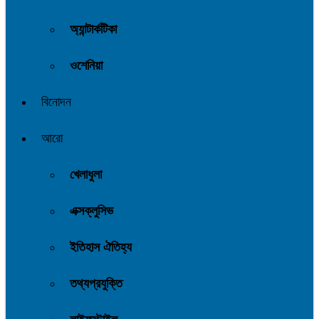
অ্যান্টার্কটিকা
ওশেনিয়া
বিনোদন
আরো
খেলাধুলা
এক্সক্লুসিভ
ইতিহাস ঐতিহ্য
তথ্যপ্রযুক্তি