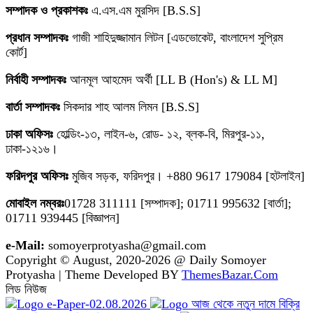
সম্পাদক ও প্রকাশকঃ
এ.এস.এম মুরসিদ [B.S.S]
প্রধান সম্পাদকঃ
গাজী শাহিদুজ্জামান লিটন [এডভোকেট, বাংলাদেশ সুপ্রিম
কোর্ট]
নির্বাহী সম্পাদকঃ
আনমূল আহমেদ অর্থী [LL B (Hon's) & LL M]
বার্তা সম্পাদকঃ
সিকদার শাহ আলম লিমন [B.S.S]
ঢাকা অফিসঃ
হোল্ডিং-১৩, লাইন-৬, রোড- ১২, ব্লক-বি, মিরপুর-১১,
ঢাকা-১২১৬।
ফরিদপুর অফিসঃ
মুজিব সড়ক, ফরিদপুর। +880 9617 179084 [হটলাইন]
মোবাইল নম্বরঃ
01728 311111 [সম্পাদক]; 01711 995632 [বার্তা];
01711 939445 [বিজ্ঞাপন]
e-Mail:
somoyerprotyasha@gmail.com
Copyright © August, 2020-2026 @ Daily Somoyer
Protyasha | Theme Developed BY
ThemesBazar.Com
লিড নিউজ
e-Paper-02.08.2026
আজ থেকে নতুন দামে বিক্রি