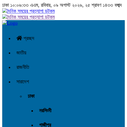
ঢাকা
১০:০৬:৩৪ এএম
, রবিবার, ০৯ অগাস্ট ২০২৬, ২৫ শ্রাবণ ১৪৩৩ বঙ্গাব্দ
প্রচ্ছদ
জাতীয়
রাজনীতি
সারাদেশ
ঢাকা
নরসিংদী
গাজীপুর