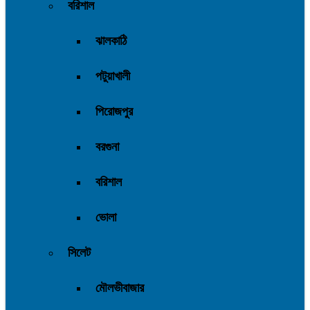
বরিশাল
ঝালকাঠি
পটুয়াখালী
পিরোজপুর
বরগুনা
বরিশাল
ভোলা
সিলেট
মৌলভীবাজার