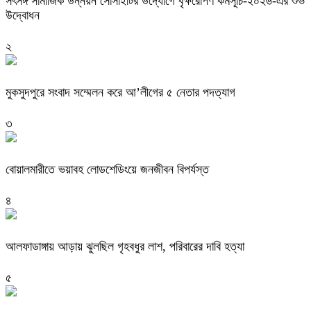
সৎসঙ্গ সামাজিক উন্নয়ন সোসাইটির উদ্যোগে বৃক্ষরোপণ কর্মসূচি-২০২৬-এর শুভ
উদ্বোধন
২
মুকসুদপুরে সংবাদ সম্মেলন করে আ’লীগের ৫ নেতার পদত্যাগ
৩
বোয়ালমারীতে ভয়াবহ লোডশেডিংয়ে জনজীবন বিপর্যস্ত
৪
আলফাডাঙ্গায় আড়ায় ঝুলছিল গৃহবধুর লাশ, পরিবারের দাবি হত্যা
৫