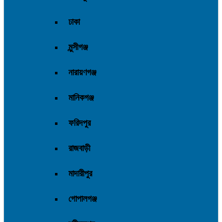
ঢাকা
মুন্সীগঞ্জ
নারায়ণগঞ্জ
মানিকগঞ্জ
ফরিদপুর
রাজবাড়ী
মাদারীপুর
গোপালগঞ্জ