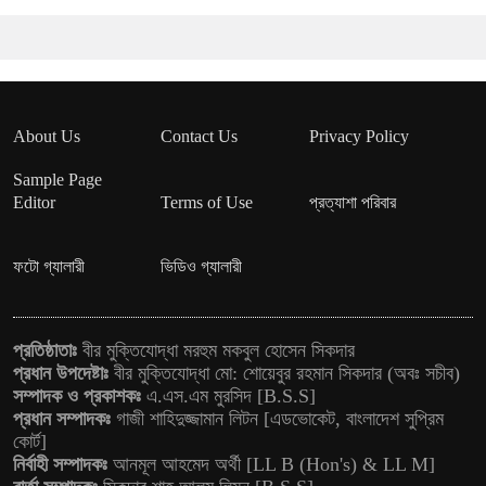
About Us
Contact Us
Privacy Policy
Sample Page
Editor
Terms of Use
প্রত্যাশা পরিবার
ফটো গ্যালারী
ভিডিও গ্যালারী
প্রতিষ্ঠাতাঃ
বীর মুক্তিযোদ্ধা মরহুম মকবুল হোসেন সিকদার
প্রধান উপদেষ্টাঃ
বীর মুক্তিযোদ্ধা মো: শোয়েবুর রহমান সিকদার (অবঃ সচীব)
সম্পাদক ও প্রকাশকঃ
এ.এস.এম মুরসিদ [B.S.S]
প্রধান সম্পাদকঃ
গাজী শাহিদুজ্জামান লিটন [এডভোকেট, বাংলাদেশ সুপ্রিম
কোর্ট]
নির্বাহী সম্পাদকঃ
আনমূল আহমেদ অর্থী [LL B (Hon's) & LL M]