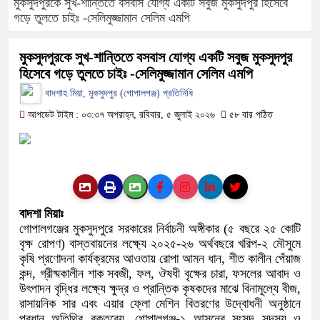
মুকসুদপুরকে সুখ-শান্তিতে বসবাস যোগ্য একটি সবুজ মুকসুদপুর হিসেবে
গড়ে তুলতে চাইঃ -সেলিমুজ্জামান সেলিম এমপি
ফরিদপুরে ওজোপাডিকোর উদ্যোগে মতব
মুকসুদপুরকে সুখ-শান্তিতে বসবাস যোগ্য একটি সবুজ মুকসুদপুর
বাংলাদেশের আকাশে রহস্যময় আলোর ঝ
হিসেবে গড়ে তুলতে চাইঃ -সেলিমুজ্জামান সেলিম এমপি
দেড় লাখ টাকার গাছ ৫০ হাজারে নিলা
বাদশাহ মিয়া, মুকসুদপুর (গোপালগঞ্জ) প্রতিনিধি
আপডেট টাইম : ০৩:৩৭ অপরাহ্ন, রবিবার, ৫ জুলাই ২০২৬
৫৮ বার পঠিত
ফরিদপুরে ট্রিপল মার্ডারঃ ১০ ঘণ্টায় 
কোদাল
ফরিদপুরে ‘শ্মশান বন্ধু’ কানু সেন অ
বাদশা মিয়াঃ
গোপালগঞ্জের মুকসুদপুরে সরকারের নির্বাচনী অঙ্গীকার (৫ বছরে ২৫ কোটি
বৃক্ষ রোপণ) বাস্তবায়নের লক্ষ্যে ২০২৫-২৬ অর্থবছরে খরিপ-২ মৌসুমে
কৃষি প্রণোদনা কার্যক্রমের আওতায় রোপা আমন ধান, শীত কালীন পেঁয়াজ
কন্দ, গ্রীষ্মকালীন শাক সবজী, ফল, ঔষধী বৃক্ষের চারা, ফসলের আবাদ ও
উৎপাদন বৃদ্ধির লক্ষ্যে ক্ষুদ্র ও প্রান্তিক কৃষকদের মাঝে বিনামূল্যে বীজ,
রাসায়নিক সার এবং এয়ার ফ্লো মেশিন বিতরণের উদ্বোধনী অনুষ্ঠানে
প্রধান অতিথির বক্তব্যে, গোপালগঞ্জ-১ আসনের সংসদ সদস্য ও