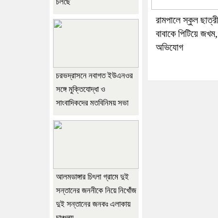
চলছে
রামপালে স্কুল ছাত্র
বাবাকে পিটিয়ে জখম,
অভিযোগ
চরভদ্রাসনে নবাগত ইউএনওর
সঙ্গে মুক্তিযোদ্ধা ও
সাংবাদিকদের মতবিনিময় সভা
আলমডাঙ্গার চিৎলা গ্রামে দুই
সন্তানের জননীকে নিয়ে নিখোঁজ
দুই সন্তানের জনকঃ এলাকায়
চাঞ্চল্য