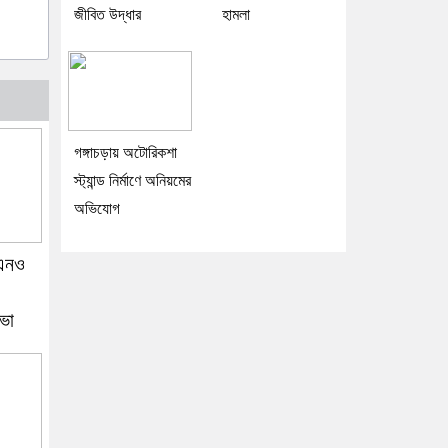
জীবিত উদ্ধার
হামলা
গঙ্গাচড়ায় অটোরিকশা
স্ট্যান্ড নির্মাণে অনিয়মের
অভিযোগ
উএনও
ভা