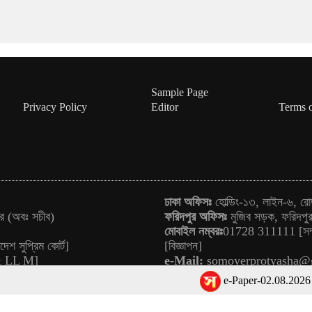
Sample Page
Privacy Policy
Editor
Terms 
ঢাকা অফিসঃ
হোল্ডিং-১৩, লাইন-৬, রো
ার (অবঃ সচীব)
ফরিদপুর অফিসঃ
মুজিব সড়ক, ফরিদপ
মোবাইল নম্বরঃ
01728 311111 [সম্
েশ সুপ্রিম কোর্ট]
[বিজ্ঞাপন]
 & LL M]
e-Mail:
somoyerprotyasha@
e-Paper-02.08.2026
আজ থ
নারী শিক্ষা ও গণতন্ত্রে অবদানের স্বীকৃ