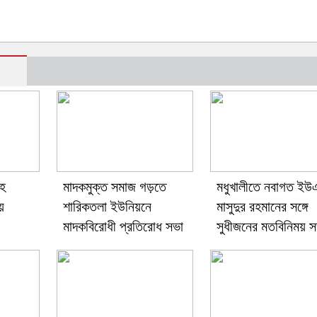
াহ
মাদকমুক্ত সমাজ গড়তে
মধুখালীতে নবাগত ই
য়
শারিকতলা ইউনিয়নে
মাসুদুর রহমানের সঙ্গে
মাদকবিরোধী প্রতিরোধ সভা
সুধীজনের মতবিনিময় স