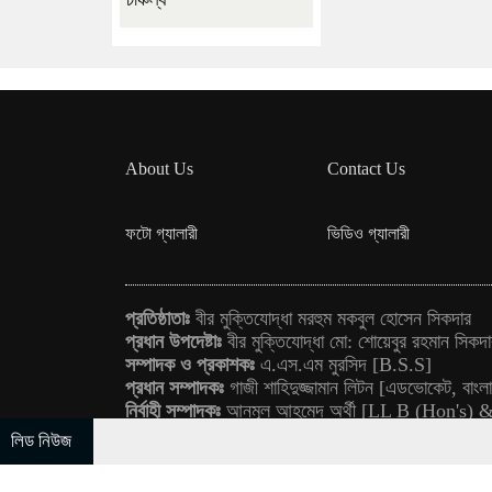
About Us
Contact Us
ফটো গ্যালারী
ভিডিও গ্যালারী
প্রতিষ্ঠাতাঃ
বীর মুক্তিযোদ্ধা মরহুম মকবুল হোসেন সিকদার
প্রধান উপদেষ্টাঃ
বীর মুক্তিযোদ্ধা মো: শোয়েবুর রহমান সিকদ
সম্পাদক ও প্রকাশকঃ
এ.এস.এম মুরসিদ [B.S.S]
প্রধান সম্পাদকঃ
গাজী শাহিদুজ্জামান লিটন [এডভোকেট, বাংলাদ
নির্বাহী সম্পাদকঃ
আনমূল আহমেদ অর্থী [LL B (Hon's)
বার্তা সম্পাদকঃ
সিকদার শাহ আলম লিমন [B.S.S]
লিড নিউজ