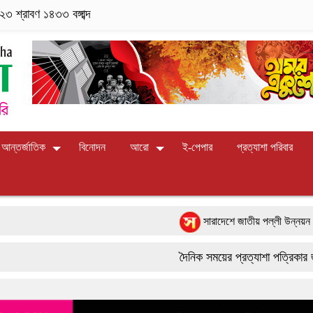
৩ শ্রাবণ ১৪৩৩ বঙ্গাব্দ
আন্তর্জাতিক
বিনোদন
আরো
ই-পেপার
প্রত্যাশা পরিবার
সারাদেশে জাতীয় পল্লী উন্নয়ন দিবস-২০২৬
পাংশা সরকারী কলেজে রবীন্দ্র-নজরুল জয়ন্ত
দৈনিক সময়ের প্রত্যাশা পত্রিকার জন্য সা
বাংলাদেশের আকাশে রহস্যময় আলোর ঝলকানি 
9617 179084
ফরিদপুরে ‘শ্মশান বন্ধু’ কানু সেন অনেকটাই 