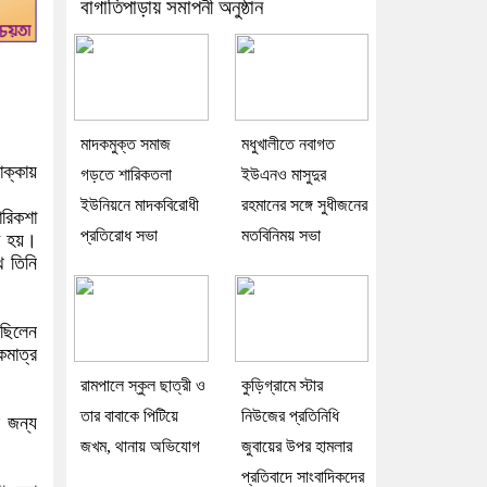
বাগাতিপাড়ায় সমাপনী অনুষ্ঠান
মাদকমুক্ত সমাজ
মধুখালীতে নবাগত
ক্কায়
গড়তে শারিকতলা
ইউএনও মাসুদুর
ইউনিয়নে মাদকবিরোধী
রহমানের সঙ্গে সুধীজনের
োরিকশা
প্রতিরোধ সভা
মতবিনিময় সভা
া হয়।
ে তিনি
 ছিলেন
কমাত্র
রামপালে স্কুল ছাত্রী ও
কুড়িগ্রামে স্টার
তার বাবাকে পিটিয়ে
নিউজের প্রতিনিধি
র জন্য
জখম, থানায় অভিযোগ
জুবায়ের উপর হামলার
প্রতিবাদে সাংবাদিকদের