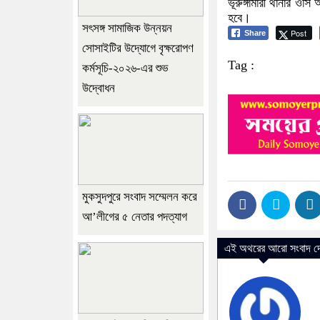
ভূরুঙ্গামারী থানার 
হবে।
সৎসঙ্গ সামাজিক উন্নয়ন
Post
Share
সোসাইটির উদ্যোগে বৃক্ষরোপণ
Tag :
কর্মসূচি-২০২৬-এর শুভ
উদ্বোধন
মুকসুদপুরে সংবাদ সম্মেলন করে
আ’লীগের ৫ নেতার পদত্যাগ
এই অথরের আরো সংবাদ দে