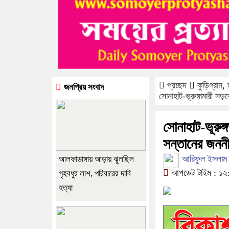
প্রচ্ছদ
কুড়িগ্রাম
,
জনপ্রিয় সংবাদ
সোনাহাট-ভূরুঙ্গামারী স
সোনাহাট-ভূরুঙ্
সন্তানের জনন
আরিফুল ইসলাম জয়,
আলফাডাঙ্গায় আড়ায় ঝুলছিল
আপডেট টাইম : ১২:২১
গৃহবধুর লাশ, পরিবারের দাবি
হত্যা