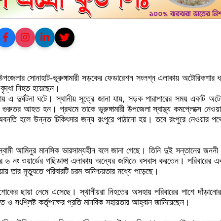
মারী উপজেলার সোনাহাট-ভূরুঙ্গামারী সড়কের ফেডারেশন সংলগ্ন এলাকায় অটোরিকশার ধা
ৃদ্ধা নিহত হয়েছেন।
যায় এ দুর্ঘটনা ঘটে। স্থানীয় সূত্রে জানা যায়, সড়ক পারাপারের সময় একটি অট
 গুরুতর আহত হন। প্রথমে তাকে ভূরুঙ্গামারী উপজেলা স্বাস্থ্য কমপ্লেক্সে নেওয়
বনতি হলে উন্নত চিকিৎসার জন্য রংপুরে পাঠানো হয়। তবে রংপুরে নেওয়ার পথ
্বামী আমিনুর মানসিক ভারসাম্যহীন বলে জানা গেছে। তিনি দুই সন্তানের জননী
র ৬ নং ওয়ার্ডের গছিডাঙ্গা এলাকায় অন্যের জমিতে বসবাস করতেন। পরিবারের এ
য়ায় তার মৃত্যুতে পরিবারটি চরম অনিশ্চয়তার মধ্যে পড়েছে।
শোকের ছায়া নেমে এসেছে। স্থানীয়রা নিহতের অসহায় পরিবারের পাশে দাঁড়ানো
ি ও সংশ্লিষ্ট কর্তৃপক্ষের প্রতি মানবিক সহায়তার আহ্বান জানিয়েছেন।