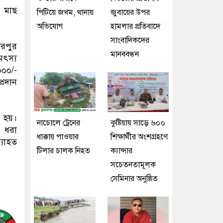
ে মাছ
পিটিয়ে জখম, থানায়
জুবায়ের উপর
অভিযোগ
হামলার প্রতিবাদে
সাংবাদিকদের
রপুর
মানববন্ধন
মৎস্য
০০০/-
্রদান
 হয়।
নাচোলে ট্রেনের
কুষ্টিয়ায় সাড়ে ৬০০
 ধরা
ধাক্কায় পাওয়ার
শিক্ষার্থীর অংশগ্রহণে
্যাহত
টিলার চালক নিহত
ক্যান্সার
সচেতনতামূলক
সেমিনার অনুষ্ঠিত