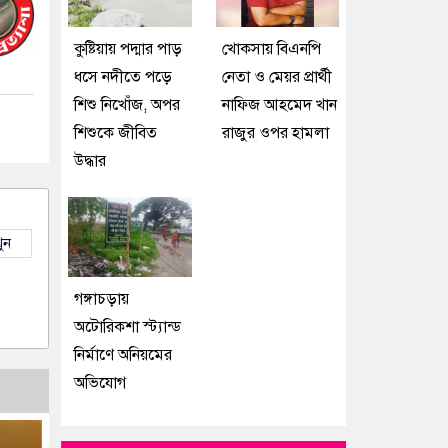
কুষ্টিয়ায় পদ্মার পাড়
খোকসায় বিএনপি
ধসে নদীতে পড়ে
নেতা ও মেয়র প্রার্থী
শিশু নিখোঁজ, অপর
নাফিজ আহমেদ খান
শিশুকে জীবিত
রাজুর ওপর হামলা
উদ্ধার
ুন
গঙ্গাচড়ায়
অটোরিকশা স্ট্যান্ড
নির্মাণে অনিয়মের
অভিযোগ