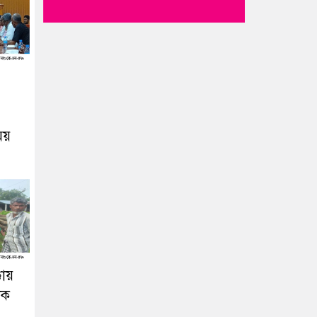
য়
ায়
লক