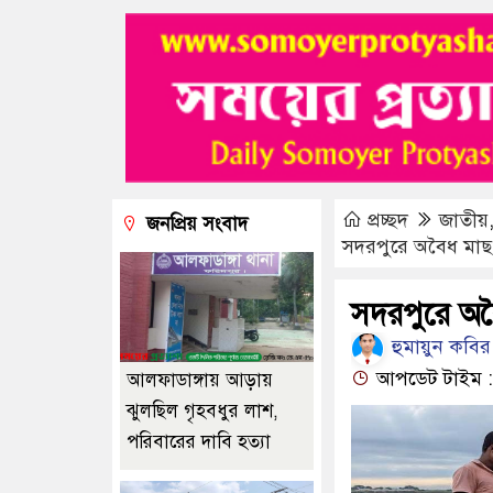
প্রচ্ছদ
জাতীয়
জনপ্রিয় সংবাদ
সদরপুরে অবৈধ মাছ
সদরপুরে অব
হুমায়ুন কবির
আপডেট টাইম : 
আলফাডাঙ্গায় আড়ায়
ঝুলছিল গৃহবধুর লাশ,
পরিবারের দাবি হত্যা