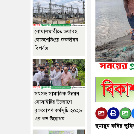
বোয়ালমারীতে ভয়াবহ
লোডশেডিংয়ে জনজীবন
বিপর্যস্ত
সৎসঙ্গ সামাজিক উন্নয়ন
সোসাইটির উদ্যোগে
বৃক্ষরোপণ কর্মসূচি-২০২৬-
এর শুভ উদ্বোধন
হুমায়ুন কবির তুহি