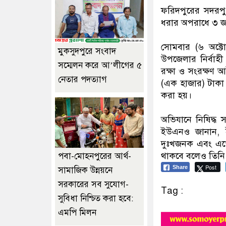
ফরিদপুরের সদরপু
ধরার অপরাধে ৩ জন 
সোমবার (৬ অক্ট
মুকসুদপুরে সংবাদ
উপজেলার নির্বাহী
সম্মেলন করে আ’লীগের ৫
রক্ষা ও সংরক্ষণ 
নেতার পদত্যাগ
(এক হাজার) টাকা ক
করা হয়।
অভিযানে নিষিদ্ধ 
ইউএনও জানান, ই
দুঃখজনক এবং এতে
থাকবে বলেও তিনি
পবা-মোহনপুরের আর্থ-
Post
Share
সামাজিক উন্নয়নে
সরকারের সব সুযোগ-
Tag :
সুবিধা নিশ্চিত করা হবে:
এমপি মিলন