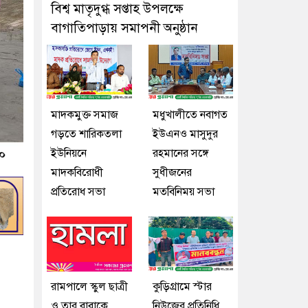
বিশ্ব মাতৃদুগ্ধ সপ্তাহ উপলক্ষে
বাগাতিপাড়ায় সমাপনী অনুষ্ঠান
মাদকমুক্ত সমাজ
মধুখালীতে নবাগত
গড়তে শারিকতলা
ইউএনও মাসুদুর
ইউনিয়নে
রহমানের সঙ্গে
মাদকবিরোধী
সুধীজনের
প্রতিরোধ সভা
মতবিনিময় সভা
রামপালে স্কুল ছাত্রী
কুড়িগ্রামে স্টার
ও তার বাবাকে
নিউজের প্রতিনিধি