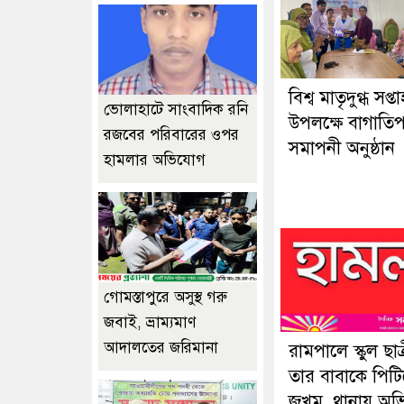
বিশ্ব মাতৃদুগ্ধ সপ্তা
ভোলাহাটে সাংবাদিক রনি
উপলক্ষে বাগাতি
রজবের পরিবারের ওপর
সমাপনী অনুষ্ঠান
হামলার অভিযোগ
গোমস্তাপুরে অসুস্থ গরু
জবাই, ভ্রাম্যমাণ
আদালতের জরিমানা
রামপালে স্কুল ছাত
তার বাবাকে পিটি
জখম, থানায় অভ