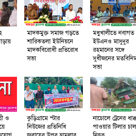
হ
মাদকমুক্ত সমাজ গড়তে
মধুখালীতে নবাগত
পাড়ায়
শারিকতলা ইউনিয়নে
ইউএনও মাসুদুর
মাদকবিরোধী প্রতিরোধ
রহমানের সঙ্গে
সভা
সুধীজনের মতবিনিম
সভা
্রী ও
কুড়িগ্রামে স্টার
নাচোলে ট্রেনের ধাক্ক
য়ে
নিউজের প্রতিনিধি
পাওয়ার টিলার চা
িযোগ
জুবায়ের উপর হামলার
নিহত