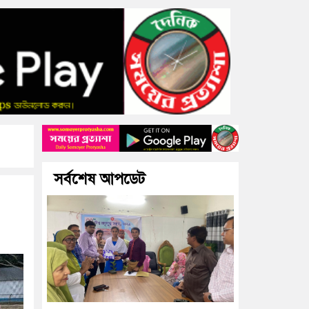
র প্রধান আসামি, উদ্ধার কোদাল
ফরিদপুরে ‘শ্মশান বন্ধু’ কানু সেন অনেকটা
সর্বশেষ আপডেট