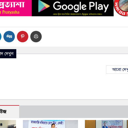
দ দেখুন
আরো দেখ
িউজ