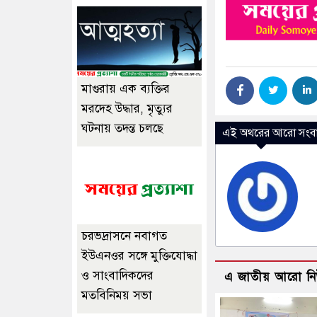
মাগুরায় এক ব্যক্তির
মরদেহ উদ্ধার, মৃত্যুর
ঘটনায় তদন্ত চলছে
এই অথরের আরো সংবা
চরভদ্রাসনে নবাগত
ইউএনওর সঙ্গে মুক্তিযোদ্ধা
ও সাংবাদিকদের
এ জাতীয় আরো ন
মতবিনিময় সভা