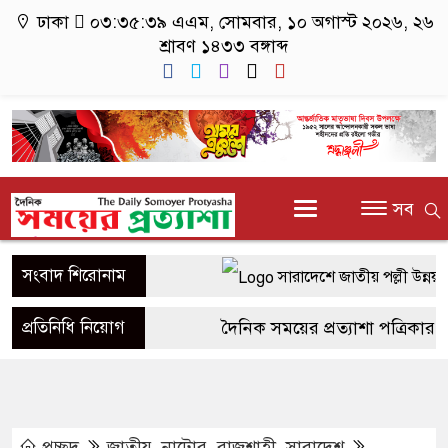
ঢাকা
০৩:৩৫:৩৯ এএম
, সোমবার, ১০ অগাস্ট ২০২৬, ২৬
শ্রাবণ ১৪৩৩ বঙ্গাব্দ
সব
সংবাদ শিরোনাম
সারাদেশে জাতীয় পল্লী উন্নয়ন 
সাতক্ষীরার শ্যামনগরে দুই সংখ্
প্রতিনিধি নিয়োগ
দৈনিক সময়ের প্রত্যাশা পত্রিকার জন
হুমকি
উপজেলা পর্যায়ে প্রতিনিধি নিয়োগ
নগরকান্দায় ৯৫০ পিচ ইয়াবাসহ
এলাকায় সাংবাদিকতা পেশায় আগ্রহ
প্রচ্ছদ
জাতীয়
,
নাটোর
,
রাজশাহী
,
সারাদেশ