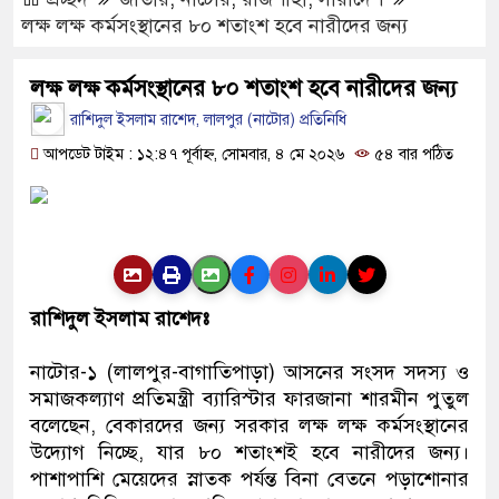
পাংশা সরকারী কলেজে রবীন্দ্র-
Hotline- +880 9617 179084
লক্ষ লক্ষ কর্মসংস্থানের ৮০ শতাংশ হবে নারীদের জন্য
মোবাইল চার্জ দিতে গিয়ে কিশোরী
লক্ষ লক্ষ কর্মসংস্থানের ৮০ শতাংশ হবে নারীদের জন্য
ফরিদপুরে ওজোপাডিকোর উদ্যোগে
রাশিদুল ইসলাম রাশেদ, লালপুর (নাটোর) প্রতিনিধি
বাংলাদেশের আকাশে রহস্যময় 
আপডেট টাইম : ১২:৪৭ পূর্বাহ্ন, সোমবার, ৪ মে ২০২৬
৫৪ বার পঠিত
যাচ্ছে
দেড় লাখ টাকার গাছ ৫০ হাজারে
ফরিদপুরে ট্রিপল মার্ডারঃ ১০ ঘণ্ট
রাশিদুল ইসলাম রাশেদঃ
উদ্ধার কোদাল
নাটোর-১ (লালপুর-বাগাতিপাড়া) আসনের সংসদ সদস্য ও
ফরিদপুরে ‘শ্মশান বন্ধু’ কানু সেন
সমাজকল্যাণ প্রতিমন্ত্রী ব্যারিস্টার ফারজানা শারমীন পুতুল
বলেছেন, বেকারদের জন্য সরকার লক্ষ লক্ষ কর্মসংস্থানের
উদ্যোগ নিচ্ছে, যার ৮০ শতাংশই হবে নারীদের জন্য।
পাশাপাশি মেয়েদের স্নাতক পর্যন্ত বিনা বেতনে পড়াশোনার