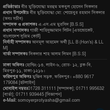
প্রতিষ্ঠাতাঃ
বীর মুক্তিযোদ্ধা মরহুম মকবুল হোসেন সিকদার
প্রধান উপদেষ্টাঃ
বীর মুক্তিযোদ্ধা মো: শোয়েবুর রহমান সিকদার
(অবঃ সচীব)
সম্পাদক ও প্রকাশকঃ
এ.এস.এম মুরসিদ [B.S.S]
প্রধান সম্পাদকঃ
গাজী শাহিদুজ্জামান লিটন [এডভোকেট,
বাংলাদেশ সুপ্রিম কোর্ট]
নির্বাহী সম্পাদকঃ
আনমূল আহমেদ অর্থী [LL B (Hon's) & LL
M]
বার্তা সম্পাদকঃ
সিকদার শাহ আলম লিমন [B.S.S]
ঢাকা অফিসঃ
হোল্ডিং-১৩, লাইন-৬, রোড- ১২, ব্লক-বি,
মিরপুর-১১, ঢাকা-১২১৬।
ফরিদপুর অফিসঃ
মুজিব সড়ক, ফরিদপুর। +880 9617
179084 [হটলাইন]
মোবাইল নম্বরঃ
01728 311111 [সম্পাদক]; 01711 995632
[বার্তা]; 01711 939445 [বিজ্ঞাপন]
e-Mail:
somoyerprotyasha@gmail.com