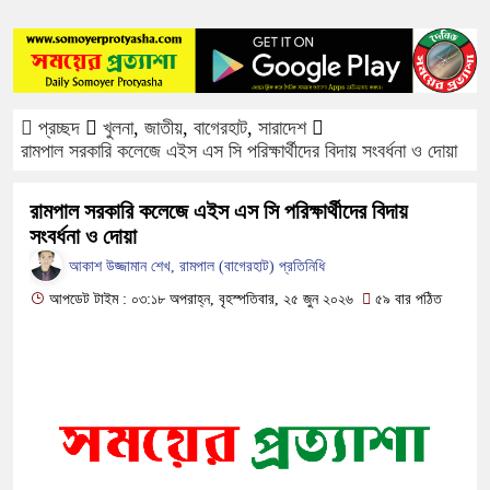
নগরকান্দায় ৯৫০ পিচ ইয়াবাসহ আটক ১
প্রতিনিধি নিয়োগ করা হচ্ছে। আপনি আপনার এলাক
পাংশা সরকারী কলেজে রবীন্দ্র-নজরুল জয়ন্তী
আগ্রহী হলে যোগাযোগ করুন। Hotline- +88
মোবাইল চার্জ দিতে গিয়ে কিশোরীর মৃত্যু
প্রচ্ছদ
খুলনা
,
জাতীয়
,
বাগেরহাট
,
সারাদেশ
ফরিদপুরে ওজোপাডিকোর উদ্যোগে মতবিনিময় স
রামপাল সরকারি কলেজে এইস এস সি পরিক্ষার্থীদের বিদায় সংবর্ধনা ও দোয়া
বাংলাদেশের আকাশে রহস্যময় আলোর ঝলকানি ঘি
রামপাল সরকারি কলেজে এইস এস সি পরিক্ষার্থীদের বিদায়
সংবর্ধনা ও দোয়া
দেড় লাখ টাকার গাছ ৫০ হাজারে নিলাম
আকাশ উজ্জামান শেখ, রামপাল (বাগেরহাট) প্রতিনিধি
ফরিদপুরে ট্রিপল মার্ডারঃ ১০ ঘণ্টায় গ্রেফতার
আপডেট টাইম : ০৩:১৮ অপরাহ্ন, বৃহস্পতিবার, ২৫ জুন ২০২৬
৫৯ বার পঠিত
কোদাল
ফরিদপুরে ‘শ্মশান বন্ধু’ কানু সেন অনেকটাই সু