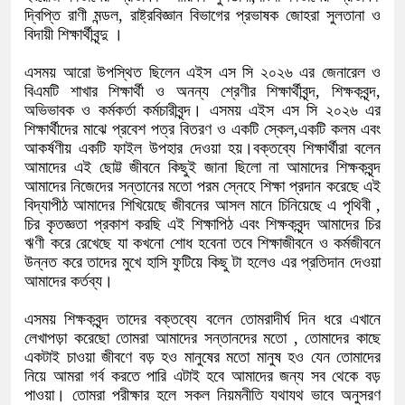
দ্বিপ্তি রাণী মন্ডল, রাষ্ট্রবিজ্ঞান বিভাগের প্রভাষক জোহরা সুলতানা ও
বিদায়ী শিক্ষার্থীবৃন্দু ।
এসময় আরো উপস্থিত ছিলেন এইস এস সি ২০২৬ এর জেনারেল ও
বিএমটি শাখার শিক্ষার্থী ও অনন্য শ্রেণীর শিক্ষার্থীবৃন্দ, শিক্ষকবৃন্দ,
অভিভাবক ও কর্মকর্তা কর্মচারীবৃন্দ। এসময় এইস এস সি ২০২৬ এর
শিক্ষার্থীদের মাঝে প্রবেশ পত্র বিতরণ ও একটি স্কেল,একটি কলম এবং
আকর্ষণীয় একটি ফাইল উপহার দেওয়া হয়।বক্তব্যে শিক্ষার্থীরা বলেন
আমাদের এই ছোট্ট জীবনে কিছুই জানা ছিলো না আমাদের শিক্ষকবৃন্দ
আমাদের নিজেদের সন্তানের মতো পরম স্নেহে শিক্ষা প্রদান করেছে এই
বিদ্যাপীঠ আমাদের শিখিয়েছে জীবনের আসল মানে চিনিয়েছে এ পৃথিবী ,
চির কৃতজ্ঞতা প্রকাশ করছি এই শিক্ষাপিঠ এবং শিক্ষকবৃন্দ আমাদের চির
ঋণী করে রেখেছে যা কখনো শোধ হবেনা তবে শিক্ষাজীবনে ও কর্মজীবনে
উন্নত করে তাদের মুখে হাসি ফুটিয়ে কিছু টা হলেও এর প্রতিদান দেওয়া
আমাদের কর্তব্য।
এসময় শিক্ষকবৃন্দ তাদের বক্তব্যে বলেন তোমরাদীর্ঘ দিন ধরে এখানে
লেখাপড়া করেছো তোমরা আমাদের সন্তানদের মতো , তোমাদের কাছে
একটাই চাওয়া জীবণে বড় হও মানুষের মতো মানুষ হও যেন তোমাদের
নিয়ে আমরা গর্ব করতে পারি এটাই হবে আমাদের জন্য সব থেকে বড়
পাওয়া। তোমরা পরীক্ষার হলে সকল নিয়মনীতি যথাযথ ভাবে অনুসরণ