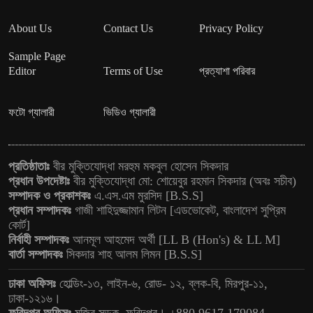
About Us
Contact Us
Privacy Policy
Sample Page
Editor
Terms of Use
প্রত্যাশা পরিবার
ফটো গ্যালারী
ভিডিও গ্যালারী
প্রতিষ্ঠাতাঃ
বীর মুক্তিযোদ্ধা মরহুম মকবুল হোসেন সিকদার
প্রধান উপদেষ্টাঃ
বীর মুক্তিযোদ্ধা মো: শোয়েবুর রহমান সিকদার (অবঃ সচীব)
সম্পাদক ও প্রকাশকঃ
এ.এস.এম মুরসিদ [B.S.S]
প্রধান সম্পাদকঃ
গাজী শাহিদুজ্জামান লিটন [এডভোকেট, বাংলাদেশ সুপ্রিম
কোর্ট]
নির্বাহী সম্পাদকঃ
আনমূল আহমেদ অর্থী [LL B (Hon's) & LL M]
বার্তা সম্পাদকঃ
সিকদার শাহ আলম লিমন [B.S.S]
ঢাকা অফিসঃ
হোল্ডিং-১৩, লাইন-৬, রোড- ১২, ব্লক-বি, মিরপুর-১১,
ঢাকা-১২১৬।