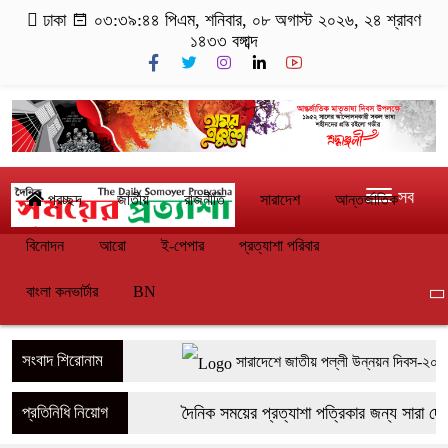
ঢাকা
০৩:৩৯:৪৪ পিএম
, শনিবার, ০৮ অগাস্ট ২০২৬, ২৪ শ্রাবণ
১৪৩৩ বঙ্গাব্দ
সব
প্রচ্ছদ
জাতীয়
রাজনীতি
সারাদেশ
আন্তর্জাতিক
বিনোদন
আরো
ই-পেপার
প্রত্যাশা পরিবার
বাংলা কনভার্টার
BN
সংবাদ শিরোনাম
সারাদেশে জাতীয় পল্লী উন্নয়ন দিবস-২০২৬ 
সাতক্ষীরার শ্যামনগরে দুই সংখ্যালঘু পরিবারকে
প্রতিনিধি নিয়োগ
দৈনিক সময়ের প্রত্যাশা পত্রিকার জন্য সারা দেশে