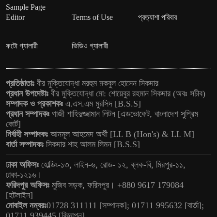
Sample Page
Editor
Terms of Use
প্রত্যাশা পরিবার
ফটো গ্যালারী
ভিডিও গ্যালারী
প্রতিষ্ঠাতাঃ
বীর মুক্তিযোদ্ধা মরহুম মকবুল হোসেন সিকদার
প্রধান উপদেষ্টাঃ
বীর মুক্তিযোদ্ধা মো: শোয়েবুর রহমান সিকদার (অবঃ সচীব)
সম্পাদক ও প্রকাশকঃ
এ.এস.এম মুরসিদ [B.S.S]
প্রধান সম্পাদকঃ
গাজী শাহিদুজ্জামান লিটন [এডভোকেট, বাংলাদেশ সুপ্রিম
কোর্ট]
নির্বাহী সম্পাদকঃ
আনমূল আহমেদ অর্থী [LL B (Hon's) & LL M]
বার্তা সম্পাদকঃ
সিকদার শাহ আলম লিমন [B.S.S]
ঢাকা অফিসঃ
হোল্ডিং-১৩, লাইন-৬, রোড- ১২, ব্লক-বি, মিরপুর-১১,
ঢাকা-১২১৬।
ফরিদপুর অফিসঃ
মুজিব সড়ক, ফরিদপুর। +880 9617 179084
[হটলাইন]
মোবাইল নম্বরঃ
01728 311111 [সম্পাদক]; 01711 995632 [বার্তা];
01711 939445 [বিজ্ঞাপন]