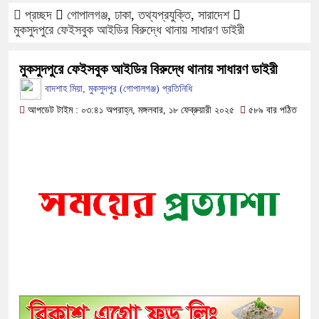
প্রচ্ছদ
গোপালগঞ্জ
,
ঢাকা
,
তথ্যপ্রযুক্তি
,
সারাদেশ
ফরিদপুরে ওজোপাডিকোর উদ্যোগে মতবিন
মুকসুদপুরে ফেইসবুক আইডির বিরুদ্ধে থানায় সাধারণ ডাইরী
বাংলাদেশের আকাশে রহস্যময় আলোর ঝলক
মুকসুদপুরে ফেইসবুক আইডির বিরুদ্ধে থানায় সাধারণ ডাইরী
বাদশাহ মিয়া, মুকসুদপুর (গোপালগঞ্জ) প্রতিনিধি
দেড় লাখ টাকার গাছ ৫০ হাজারে নিলাম
আপডেট টাইম : ০৩:৪১ অপরাহ্ন, মঙ্গলবার, ১৮ ফেব্রুয়ারী ২০২৫
৫৮৯ বার পঠিত
ফরিদপুরে ট্রিপল মার্ডারঃ ১০ ঘণ্টায় গ্
কোদাল
ফরিদপুরে ‘শ্মশান বন্ধু’ কানু সেন অনেক