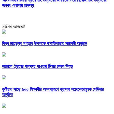
আলমডাঙ্গার চিৎলা গ্রামে দুই সন্তানের জননীকে নিয়ে নিখোঁজ দুই সন্তানের
জনকঃ এলাকায় চাঞ্চল্য
সর্বশেষ আপডেট
বিশ্ব মাতৃদুগ্ধ সপ্তাহ উপলক্ষে বাগাতিপাড়ায় সমাপনী অনুষ্ঠান
নাচোলে ট্রেনের ধাক্কায় পাওয়ার টিলার চালক নিহত
কুষ্টিয়ায় সাড়ে ৬০০ শিক্ষার্থীর অংশগ্রহণে ক্যান্সার সচেতনতামূলক সেমিনার
অনুষ্ঠিত