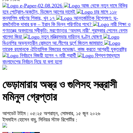
e-Paper-02.08.2026
আজ থেকে নতুন দামে বিক্রি
হবে পেট্রোল-অকটেন, ডিজেল আগের দামেই
চার মাসে ১১৮
কন্যাশিশু ধর্ষণের শিকার, খুন ১৭
আন্তর্জাতিক বিশ্লেষণ: ভূ-
রাজনৈতিক দাবার ছক – ইরান কি ভিন্ন পরিণতির পথে?
নারী শিক্ষা ও
গণতন্ত্রে অবদানের স্বীকৃতি: মরণোত্তর ‘অদম্য নারী’ পুরস্কার পেলেন বেগম
খালেদা জিয়া
নতুন মন্ত্রিসভার দায়িত্ব বণ্টন ঘোষণা
বিএনপির অভ্যন্তরীন কোন্দলে আ.লীগের দুর্গে জিতল জামায়াত
তারেক রহমানকে ঐতিহাসিক বিজয়ের শুভেচ্ছা, কাজ করতে আগ্রহী যুক্তরাষ্ট্র
নির্বাচনে বিজয়ী হলেন ৭ নারী প্রার্থী
বিশ্বগণমাধ্যমে
বাংলাদেশের নির্বাচন নিয়ে যা বলা হলো
ভেড়ামারায় অস্ত্র ও গুলিসহ সন্ত্রাসী
মমিনুল গ্রেপ্তার
আপডেট টাইম : ০৫:২৫ অপরাহ্ন, সোমবার, ১৫ জুন ২০২৬
ইসমাইল হোসেন বাবু, সিনিয়র স্টাফ রিপোর্টার :