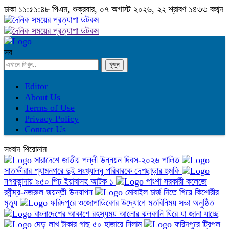
ঢাকা
১১:৫১:৪৮ পিএম
, শুক্রবার, ০৭ অগাস্ট ২০২৬, ২২ শ্রাবণ ১৪৩৩ বঙ্গাব্দ
সব
Editor
About Us
Terms of Use
Privacy Policy
Contact Us
সংবাদ শিরোনাম
সারাদেশে জাতীয় পল্লী উন্নয়ন দিবস-২০২৬ পালিত
সাতক্ষীরার শ্যামনগরে দুই সংখ্যালঘু পরিবারকে দেশছাড়ার হুমকি
নগরকান্দায় ৯৫০ পিচ ইয়াবাসহ আটক ১
পাংশা সরকারী কলেজে
রবীন্দ্র-নজরুল জয়ন্তী উদযাপন
মোবাইল চার্জ দিতে গিয়ে কিশোরীর
মৃত্যু
ফরিদপুরে ওজোপাডিকোর উদ্যোগে মতবিনিময় সভা অনুষ্ঠিত
বাংলাদেশের আকাশে রহস্যময় আলোর ঝলকানি ঘিরে যা জানা যাচ্ছে
দেড় লাখ টাকার গাছ ৫০ হাজারে নিলাম
ফরিদপুরে ট্রিপল