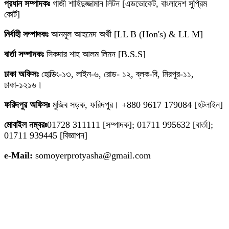
প্রধান সম্পাদকঃ
গাজী শাহিদুজ্জামান লিটন [এডভোকেট, বাংলাদেশ সুপ্রিম
কোর্ট]
নির্বাহী সম্পাদকঃ
আনমূল আহমেদ অর্থী [LL B (Hon's) & LL M]
বার্তা সম্পাদকঃ
সিকদার শাহ আলম লিমন [B.S.S]
ঢাকা অফিসঃ
হোল্ডিং-১৩, লাইন-৬, রোড- ১২, ব্লক-বি, মিরপুর-১১,
ঢাকা-১২১৬।
ফরিদপুর অফিসঃ
মুজিব সড়ক, ফরিদপুর। +880 9617 179084 [হটলাইন]
মোবাইল নম্বরঃ
01728 311111 [সম্পাদক]; 01711 995632 [বার্তা];
01711 939445 [বিজ্ঞাপন]
e-Mail:
somoyerprotyasha@gmail.com