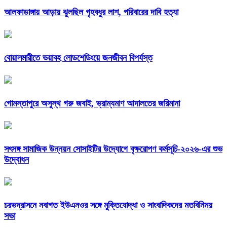
আলফাডাঙ্গায় আড়ায় ঝুলছিল গৃহবধুর লাশ, পরিবারের দাবি হত্যা
বোয়ালমারীতে ভয়াবহ লোডশেডিংয়ে জনজীবন বিপর্যস্ত
গোমস্তাপুরে অসুস্থ গরু জবাই, ভ্রাম্যমাণ আদালতের জরিমানা
সৎসঙ্গ সামাজিক উন্নয়ন সোসাইটির উদ্যোগে বৃক্ষরোপণ কর্মসূচি-২০২৬-এর শুভ
উদ্বোধন
চরভদ্রাসনে নবাগত ইউএনওর সঙ্গে মুক্তিযোদ্ধা ও সাংবাদিকদের মতবিনিময়
সভা