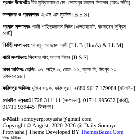
প্রধান উপদেষ্টাঃ
বীর মুক্তিযোদ্ধা মো: শোয়েবুর রহমান সিকদার (অবঃ সচীব)
সম্পাদক ও প্রকাশকঃ
এ.এস.এম মুরসিদ [B.S.S]
প্রধান সম্পাদকঃ
গাজী শাহিদুজ্জামান লিটন [এডভোকেট, বাংলাদেশ সুপ্রিম
কোর্ট]
নির্বাহী সম্পাদকঃ
আনমূল আহমেদ অর্থী [LL B (Hon's) & LL M]
বার্তা সম্পাদকঃ
সিকদার শাহ আলম লিমন [B.S.S]
ঢাকা অফিসঃ
হোল্ডিং-১৩, লাইন-৬, রোড- ১২, ব্লক-বি, মিরপুর-১১,
ঢাকা-১২১৬।
ফরিদপুর অফিসঃ
মুজিব সড়ক, ফরিদপুর। +880 9617 179084 [হটলাইন]
মোবাইল নম্বরঃ
01728 311111 [সম্পাদক]; 01711 995632 [বার্তা];
01711 939445 [বিজ্ঞাপন]
e-Mail:
somoyerprotyasha@gmail.com
Copyright © August, 2020-2026 @ Daily Somoyer
Protyasha | Theme Developed BY
ThemesBazar.Com
লিড নিউজ