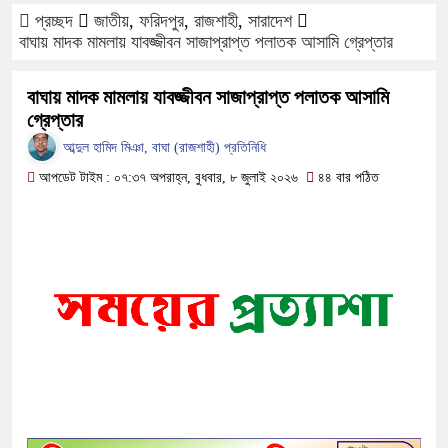
প্রচ্ছদ
জাতীয়
,
ফরিদপুর
,
রাজশাহী
,
সারাদেশ
ফরিদপুরে ওজোপাডিকোর উদ্যোগে মতবিন
বাঘায় মাদক মামলায় যাবজ্জীবন সাজাপ্রাপ্ত পলাতক আসামি গ্রেপ্তার
বাংলাদেশের আকাশে রহস্যময় আলোর ঝলক
বাঘায় মাদক মামলায় যাবজ্জীবন সাজাপ্রাপ্ত পলাতক আসামি
গ্রেপ্তার
দেড় লাখ টাকার গাছ ৫০ হাজারে নিলাম
আব্দুল হামিদ মিঞা, বাঘা (রাজশাহী) প্রতিনিধি
ফরিদপুরে ট্রিপল মার্ডারঃ ১০ ঘণ্টায় গ্
আপডেট টাইম : ০৭:৩৭ অপরাহ্ন, বুধবার, ৮ জুলাই ২০২৬
৪৪ বার পঠিত
কোদাল
ফরিদপুরে ‘শ্মশান বন্ধু’ কানু সেন অনেক