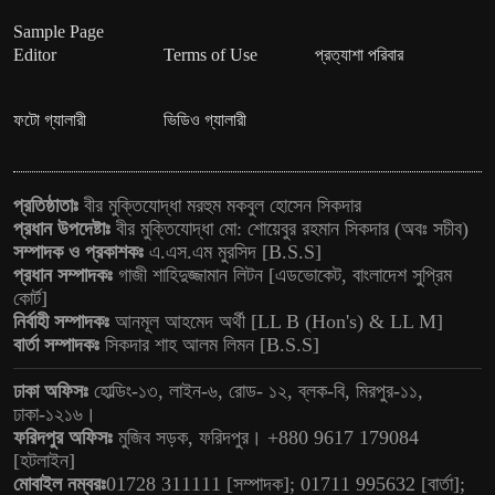
Sample Page
Editor
Terms of Use
প্রত্যাশা পরিবার
ফটো গ্যালারী
ভিডিও গ্যালারী
প্রতিষ্ঠাতাঃ
বীর মুক্তিযোদ্ধা মরহুম মকবুল হোসেন সিকদার
প্রধান উপদেষ্টাঃ
বীর মুক্তিযোদ্ধা মো: শোয়েবুর রহমান সিকদার (অবঃ সচীব)
সম্পাদক ও প্রকাশকঃ
এ.এস.এম মুরসিদ [B.S.S]
প্রধান সম্পাদকঃ
গাজী শাহিদুজ্জামান লিটন [এডভোকেট, বাংলাদেশ সুপ্রিম
কোর্ট]
নির্বাহী সম্পাদকঃ
আনমূল আহমেদ অর্থী [LL B (Hon's) & LL M]
বার্তা সম্পাদকঃ
সিকদার শাহ আলম লিমন [B.S.S]
ঢাকা অফিসঃ
হোল্ডিং-১৩, লাইন-৬, রোড- ১২, ব্লক-বি, মিরপুর-১১,
ঢাকা-১২১৬।
ফরিদপুর অফিসঃ
মুজিব সড়ক, ফরিদপুর। +880 9617 179084
[হটলাইন]
মোবাইল নম্বরঃ
01728 311111 [সম্পাদক]; 01711 995632 [বার্তা];