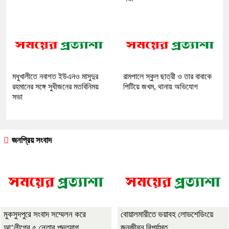
মধুখালীতে নবাগত ইউএনও মাসুদুর
রামপালে স্কুল ছাত্রী ও তার বাবাকে
রহমানের সঙ্গে সুধীজনের মতবিনিময়
পিটিয়ে জখম, থানায় অভিযোগ
সভা
জনপ্রিয় সংবাদ
মুকসুদপুরে সংবাদ সম্মেলন করে
বোয়ালমারীতে ভয়াবহ লোডশেডিংয়ে
আ’লীগের ৫ নেতার পদত্যাগ
জনজীবন বিপর্যস্ত