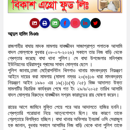
আব্দুল হামিদ মিঞাঃ
রাজশাহীর বাঘায় মাদক মামলায় যাবজ্জীবন সাজাপ্রাপ্ত পলাতক আসামি
বাদল মোল্লাকে বুধবার (০৮-০৭-২০২৬) সকালে তার নিজ বাড়ি থেকে
গ্ৰেপ্তার করেছে বাঘা থানা পুলিশ। সে বাঘা উপজেলার মনিগ্ৰাম
ইউনিয়নের হরিরামপুর গ্ৰামের সাবান মোল্লার ছেলে ।
পুলিশ জানায়,ঢাকা মেট্রোপলিটন খিলগাও থানায় মাদকদ্রব্য নিয়ন্ত্রণ
আইনে দায়ের করা মামলায় (মামলা নম্বর ২০(৬)১৬ ধারা মাদকদ্রব্য
নিয়ন্ত্রণ আইন ১৯৯০ এর ১৯(১)১(খ) /২৫) বিজ্ঞ আদালত উক্ত
মামলাটির বিচারিক কার্যক্রম শেষে গত ইং ২৯/৬/২০২৫ তারিখ আসামি
বাদল মোল্লার বিরুদ্ধে যাবজ্জীবন সশ্রম কারাদন্ডের রায় ঘোষণা করেন।
রায়ের আগে জামিনে মুক্তি পেয়ে পরে আর আদালতে হাজির হননি।
গ্ৰেপ্তারি পরোয়ানা নিয়ে আত্নগোপনে ছিল। যার কারণে তাকে
গ্রেপ্তারে বিলম্বিত হচ্ছিল। বাঘা থানার অফিসার ইনচার্জ ওসি সেরাজুল
হক জানান, বুধবার সকালে আসামির নিজ বাড়ি থেকে থানা পুলিশ তাকে