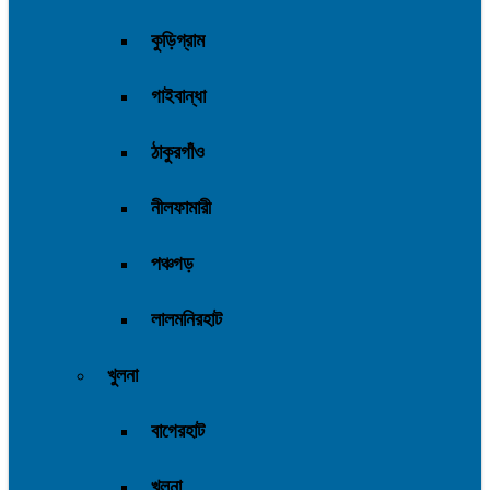
কুড়িগ্রাম
গাইবান্ধা
ঠাকুরগাঁও
নীলফামারী
পঞ্চগড়
লালমনিরহাট
খুলনা
বাগেরহাট
খুলনা