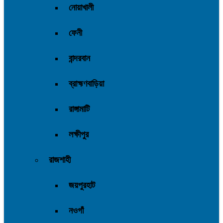
নোয়াখালী
ফেনী
বান্দরবান
ব্রাহ্মণবাড়িয়া
রাঙ্গামাটি
লক্ষীপুর
রাজশাহী
জয়পুরহাট
নওগাঁ