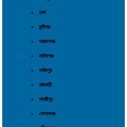
ঢাকা
মুন্সীগঞ্জ
নারায়ণগঞ্জ
মানিকগঞ্জ
ফরিদপুর
রাজবাড়ী
মাদারীপুর
গোপালগঞ্জ