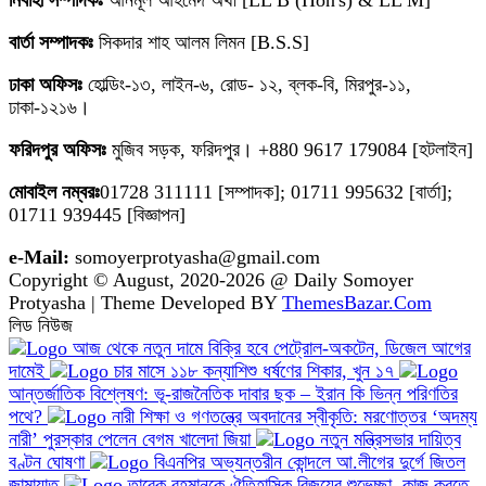
বার্তা সম্পাদকঃ
সিকদার শাহ আলম লিমন [B.S.S]
ঢাকা অফিসঃ
হোল্ডিং-১৩, লাইন-৬, রোড- ১২, ব্লক-বি, মিরপুর-১১,
ঢাকা-১২১৬।
ফরিদপুর অফিসঃ
মুজিব সড়ক, ফরিদপুর। +880 9617 179084 [হটলাইন]
মোবাইল নম্বরঃ
01728 311111 [সম্পাদক]; 01711 995632 [বার্তা];
01711 939445 [বিজ্ঞাপন]
e-Mail:
somoyerprotyasha@gmail.com
Copyright © August, 2020-2026 @ Daily Somoyer
Protyasha | Theme Developed BY
ThemesBazar.Com
লিড নিউজ
আজ থেকে নতুন দামে বিক্রি হবে পেট্রোল-অকটেন, ডিজেল আগের
দামেই
চার মাসে ১১৮ কন্যাশিশু ধর্ষণের শিকার, খুন ১৭
আন্তর্জাতিক বিশ্লেষণ: ভূ-রাজনৈতিক দাবার ছক – ইরান কি ভিন্ন পরিণতির
পথে?
নারী শিক্ষা ও গণতন্ত্রে অবদানের স্বীকৃতি: মরণোত্তর ‘অদম্য
নারী’ পুরস্কার পেলেন বেগম খালেদা জিয়া
নতুন মন্ত্রিসভার দায়িত্ব
বণ্টন ঘোষণা
বিএনপির অভ্যন্তরীন কোন্দলে আ.লীগের দুর্গে জিতল
জামায়াত
তারেক রহমানকে ঐতিহাসিক বিজয়ের শুভেচ্ছা, কাজ করতে