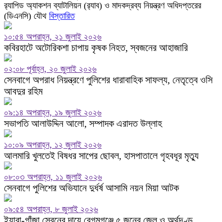
র‍্যাপিড অ্যাকশন ব্যাটালিয়ন (র‍্যাব) ও মাদকদ্রব্য নিয়ন্ত্রণ অধিদপ্তরের
(ডিএনসি) যৌথ
বিস্তারিত
১০:৫৪ অপরাহ্ন, ২১ জুলাই ২০২৬
কবিরহাটে অটোরিকশা চাপায় কৃষক নিহত, স্বজনের আহাজারি
০২:০৮ পূর্বাহ্ন, ২০ জুলাই ২০২৬
সেনবাগে অপরাধ নিয়ন্ত্রণে পুলিশের ধারাবাহিক সাফল্য, নেতৃত্বে ওসি
আবদুর রহিম
০৯:১৪ অপরাহ্ন, ১৯ জুলাই ২০২৬
সভাপতি আলাউদ্দিন আলো, সম্পাদক এরাদত উল্লাহ
১০:০৯ অপরাহ্ন, ১২ জুলাই ২০২৬
আলমারি খুলতেই বিষধর সাপের ছোবল, হাসপাতালে গৃহবধূর মৃত্যু
০৮:০৩ অপরাহ্ন, ১১ জুলাই ২০২৬
সেনবাগে পুলিশের অভিযানে দুর্ধর্ষ আসামি নয়ন মিয়া আটক
০৯:৫৪ অপরাহ্ন, ৮ জুলাই ২০২৬
ইয়াবা-গাঁজা সেবনের দায়ে বেগমগঞ্জে ৫ জনের জেল ও অর্থদণ্ড