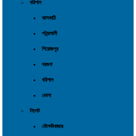
বরিশাল
ঝালকাঠি
পটুয়াখালী
পিরোজপুর
বরগুনা
বরিশাল
ভোলা
সিলেট
মৌলভীবাজার