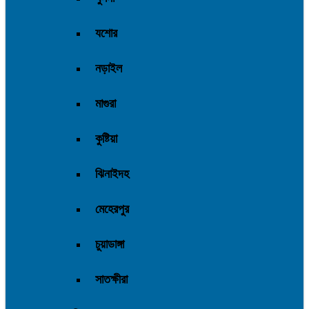
যশোর
নড়াইল
মাগুরা
কুষ্টিয়া
ঝিনাইদহ
মেহেরপুর
চুয়াডাঙ্গা
সাতক্ষীরা