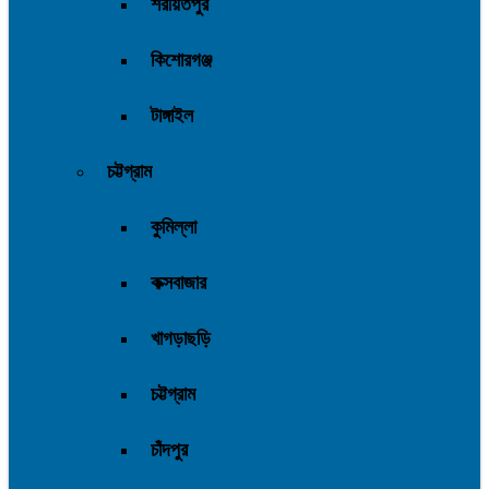
শরীয়তপুর
কিশোরগঞ্জ
টাঙ্গাইল
চট্টগ্রাম
কুমিল্লা
কক্সবাজার
খাগড়াছড়ি
চট্টগ্রাম
চাঁদপুর