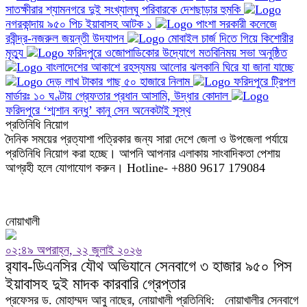
সাতক্ষীরার শ্যামনগরে দুই সংখ্যালঘু পরিবারকে দেশছাড়ার হুমকি
নগরকান্দায় ৯৫০ পিচ ইয়াবাসহ আটক ১
পাংশা সরকারী কলেজে
রবীন্দ্র-নজরুল জয়ন্তী উদযাপন
মোবাইল চার্জ দিতে গিয়ে কিশোরীর
মৃত্যু
ফরিদপুরে ওজোপাডিকোর উদ্যোগে মতবিনিময় সভা অনুষ্ঠিত
বাংলাদেশের আকাশে রহস্যময় আলোর ঝলকানি ঘিরে যা জানা যাচ্ছে
দেড় লাখ টাকার গাছ ৫০ হাজারে নিলাম
ফরিদপুরে ট্রিপল
মার্ডারঃ ১০ ঘণ্টায় গ্রেফতার প্রধান আসামি, উদ্ধার কোদাল
ফরিদপুরে ‘শ্মশান বন্ধু’ কানু সেন অনেকটাই সুস্থ
প্রতিনিধি নিয়োগ
দৈনিক সময়ের প্রত্যাশা পত্রিকার জন্য সারা দেশে জেলা ও উপজেলা পর্যায়ে
প্রতিনিধি নিয়োগ করা হচ্ছে। আপনি আপনার এলাকায় সাংবাদিকতা পেশায়
আগ্রহী হলে যোগাযোগ করুন। Hotline- +880 9617 179084
নোয়াখালী
০২:৪৯ অপরাহ্ন, ২২ জুলাই ২০২৬
র‍্যাব-ডিএনসির যৌথ অভিযানে সেনবাগে ৩ হাজার ৯৫০ পিস
ইয়াবাসহ দুই মাদক কারবারি গ্রেপ্তার
প্রফেসর ড. মোহাম্মদ আবু নাছের, নোয়াখালী প্রতিনিধি: নোয়াখালীর সেনবাগে