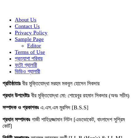
About Us
Contact Us
Privacy Policy
Sample Page
Editor
Terms of Use
প্রত্যাশা পরিবার
ফটো গ্যালারী
ভিডিও গ্যালারী
প্রতিষ্ঠাতাঃ
বীর মুক্তিযোদ্ধা মরহুম মকবুল হোসেন সিকদার
প্রধান উপদেষ্টাঃ
বীর মুক্তিযোদ্ধা মো: শোয়েবুর রহমান সিকদার (অবঃ সচীব)
সম্পাদক ও প্রকাশকঃ
এ.এস.এম মুরসিদ [B.S.S]
প্রধান সম্পাদকঃ
গাজী শাহিদুজ্জামান লিটন [এডভোকেট, বাংলাদেশ সুপ্রিম
কোর্ট]
নির্বাহী সম্পাদকঃ
আনমূল আহমেদ অর্থী [LL B (Hon's) & LL M]