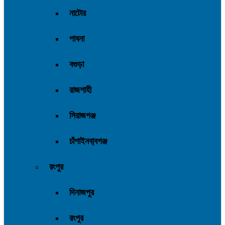
নাটোর
পাবনা
বগুড়া
রাজশাহী
সিরাজগঞ্জ
চাঁপাইনবা্বগঞ্জ
রংপুর
দিনাজপুর
রংপুর