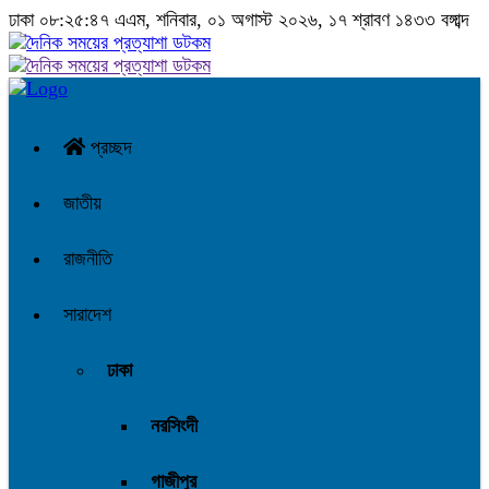
ঢাকা
০৮:২৫:৪৮ এএম
, শনিবার, ০১ অগাস্ট ২০২৬, ১৭ শ্রাবণ ১৪৩৩ বঙ্গাব্দ
প্রচ্ছদ
জাতীয়
রাজনীতি
সারাদেশ
ঢাকা
নরসিংদী
গাজীপুর