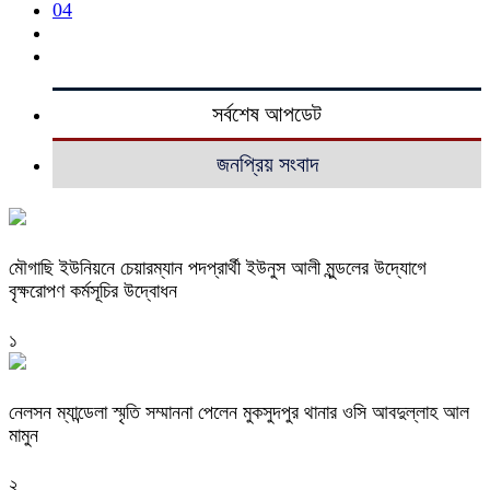
04
সর্বশেষ আপডেট
জনপ্রিয় সংবাদ
মৌগাছি ইউনিয়নে চেয়ারম্যান পদপ্রার্থী ইউনুস আলী মুন্ডলের উদ্যোগে
বৃক্ষরোপণ কর্মসূচির উদ্বোধন
১
নেলসন ম্যান্ডেলা স্মৃতি সম্মাননা পেলেন মুকসুদপুর থানার ওসি আবদুল্লাহ আল
মামুন
২