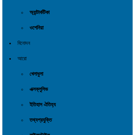
অ্যান্টার্কটিকা
ওশেনিয়া
বিনোদন
আরো
খেলাধুলা
এক্সক্লুসিভ
ইতিহাস ঐতিহ্য
তথ্যপ্রযুক্তি