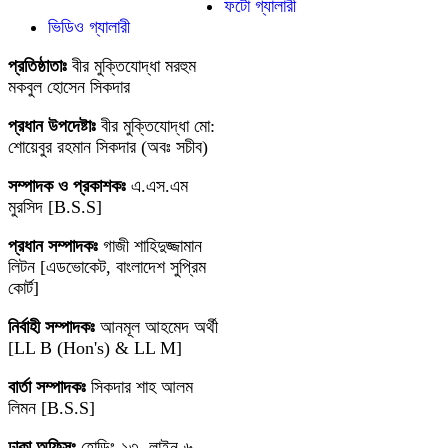
ফটো গ্যালারী
ভিডিও গ্যালারী
প্রতিষ্ঠাতাঃ
বীর মুক্তিযোদ্ধা মরহুম
মকবুল হোসেন সিকদার
প্রধান উপদেষ্টাঃ
বীর মুক্তিযোদ্ধা মো:
শোয়েবুর রহমান সিকদার (অবঃ সচীব)
সম্পাদক ও প্রকাশকঃ
এ.এস.এম
মুরসিদ [B.S.S]
প্রধান সম্পাদকঃ
গাজী শাহিদুজ্জামান
লিটন [এডভোকেট, বাংলাদেশ সুপ্রিম
কোর্ট]
নির্বাহী সম্পাদকঃ
আনমূল আহমেদ অর্থী
[LL B (Hon's) & LL M]
বার্তা সম্পাদকঃ
সিকদার শাহ আলম
লিমন [B.S.S]
ঢাকা অফিসঃ
হোল্ডিং-১৩, লাইন-৬,