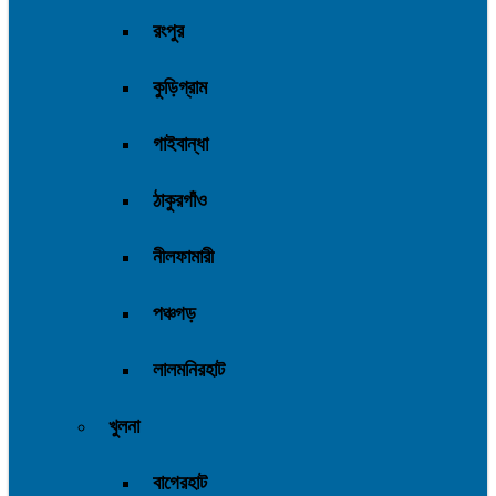
রংপুর
কুড়িগ্রাম
গাইবান্ধা
ঠাকুরগাঁও
নীলফামারী
পঞ্চগড়
লালমনিরহাট
খুলনা
বাগেরহাট