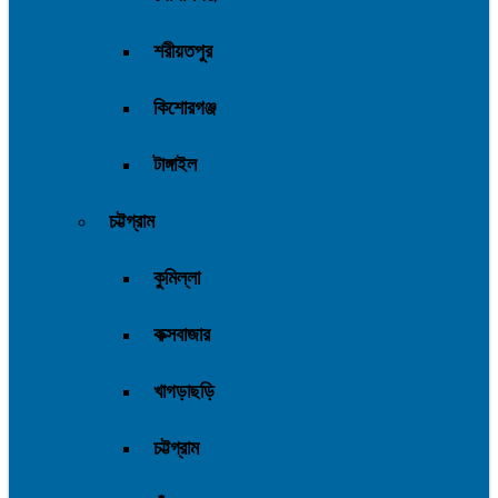
শরীয়তপুর
কিশোরগঞ্জ
টাঙ্গাইল
চট্টগ্রাম
কুমিল্লা
কক্সবাজার
খাগড়াছড়ি
চট্টগ্রাম