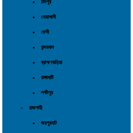
চাঁদপুর
নোয়াখালী
ফেনী
বান্দরবান
ব্রাহ্মণবাড়িয়া
রাঙ্গামাটি
লক্ষীপুর
রাজশাহী
জয়পুরহাট