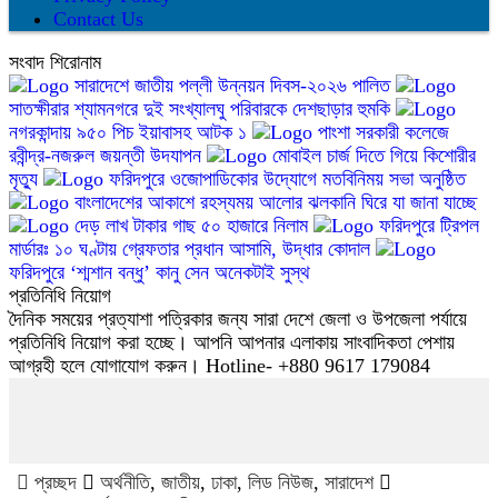
Contact Us
সংবাদ শিরোনাম
সারাদেশে জাতীয় পল্লী উন্নয়ন দিবস-২০২৬ পালিত
সাতক্ষীরার শ্যামনগরে দুই সংখ্যালঘু পরিবারকে দেশছাড়ার হুমকি
নগরকান্দায় ৯৫০ পিচ ইয়াবাসহ আটক ১
পাংশা সরকারী কলেজে
রবীন্দ্র-নজরুল জয়ন্তী উদযাপন
মোবাইল চার্জ দিতে গিয়ে কিশোরীর
মৃত্যু
ফরিদপুরে ওজোপাডিকোর উদ্যোগে মতবিনিময় সভা অনুষ্ঠিত
বাংলাদেশের আকাশে রহস্যময় আলোর ঝলকানি ঘিরে যা জানা যাচ্ছে
দেড় লাখ টাকার গাছ ৫০ হাজারে নিলাম
ফরিদপুরে ট্রিপল
মার্ডারঃ ১০ ঘণ্টায় গ্রেফতার প্রধান আসামি, উদ্ধার কোদাল
ফরিদপুরে ‘শ্মশান বন্ধু’ কানু সেন অনেকটাই সুস্থ
প্রতিনিধি নিয়োগ
দৈনিক সময়ের প্রত্যাশা পত্রিকার জন্য সারা দেশে জেলা ও উপজেলা পর্যায়ে
প্রতিনিধি নিয়োগ করা হচ্ছে। আপনি আপনার এলাকায় সাংবাদিকতা পেশায়
আগ্রহী হলে যোগাযোগ করুন। Hotline- +880 9617 179084
প্রচ্ছদ
অর্থনীতি
,
জাতীয়
,
ঢাকা
,
লিড নিউজ
,
সারাদেশ