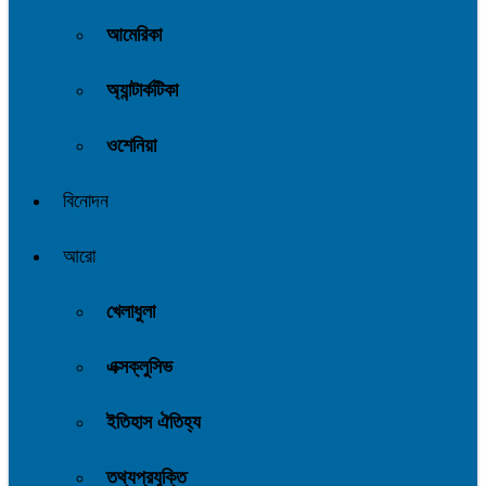
আমেরিকা
অ্যান্টার্কটিকা
ওশেনিয়া
বিনোদন
আরো
খেলাধুলা
এক্সক্লুসিভ
ইতিহাস ঐতিহ্য
তথ্যপ্রযুক্তি