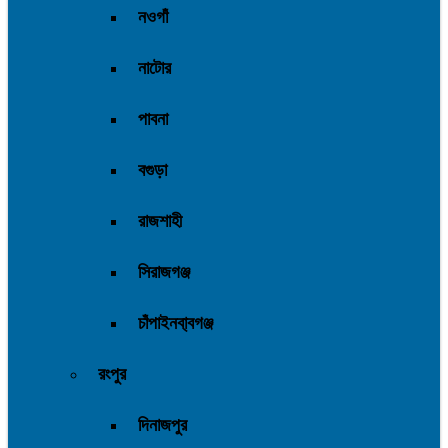
নওগাঁ
নাটোর
পাবনা
বগুড়া
রাজশাহী
সিরাজগঞ্জ
চাঁপাইনবা্বগঞ্জ
রংপুর
দিনাজপুর