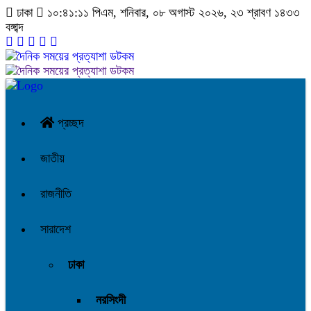
ঢাকা
১০:৪১:১২ পিএম
, শনিবার, ০৮ অগাস্ট ২০২৬, ২৩ শ্রাবণ ১৪৩৩
বঙ্গাব্দ
প্রচ্ছদ
জাতীয়
রাজনীতি
সারাদেশ
ঢাকা
নরসিংদী