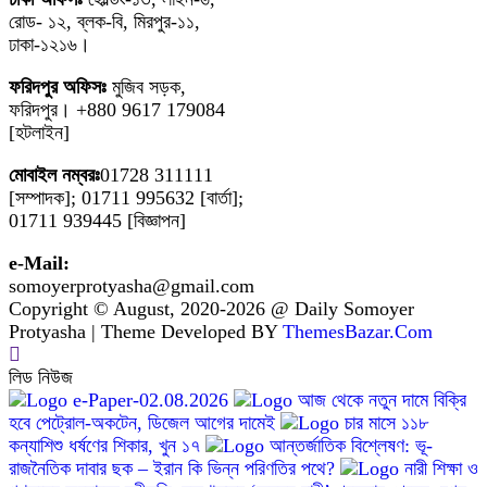
রোড- ১২, ব্লক-বি, মিরপুর-১১,
ঢাকা-১২১৬।
ফরিদপুর অফিসঃ
মুজিব সড়ক,
ফরিদপুর। +880 9617 179084
[হটলাইন]
মোবাইল নম্বরঃ
01728 311111
[সম্পাদক]; 01711 995632 [বার্তা];
01711 939445 [বিজ্ঞাপন]
e-Mail:
somoyerprotyasha@gmail.com
Copyright © August, 2020-2026 @ Daily Somoyer
Protyasha | Theme Developed BY
ThemesBazar.Com
লিড নিউজ
e-Paper-02.08.2026
আজ থেকে নতুন দামে বিক্রি
হবে পেট্রোল-অকটেন, ডিজেল আগের দামেই
চার মাসে ১১৮
কন্যাশিশু ধর্ষণের শিকার, খুন ১৭
আন্তর্জাতিক বিশ্লেষণ: ভূ-
রাজনৈতিক দাবার ছক – ইরান কি ভিন্ন পরিণতির পথে?
নারী শিক্ষা ও