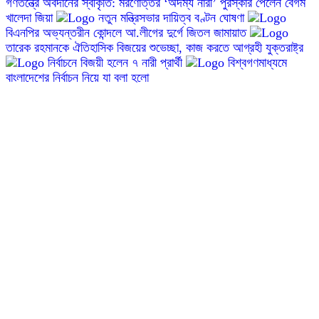
গণতন্ত্রে অবদানের স্বীকৃতি: মরণোত্তর ‘অদম্য নারী’ পুরস্কার পেলেন বেগম
খালেদা জিয়া
নতুন মন্ত্রিসভার দায়িত্ব বণ্টন ঘোষণা
বিএনপির অভ্যন্তরীন কোন্দলে আ.লীগের দুর্গে জিতল জামায়াত
তারেক রহমানকে ঐতিহাসিক বিজয়ের শুভেচ্ছা, কাজ করতে আগ্রহী যুক্তরাষ্ট্র
নির্বাচনে বিজয়ী হলেন ৭ নারী প্রার্থী
বিশ্বগণমাধ্যমে
বাংলাদেশের নির্বাচন নিয়ে যা বলা হলো