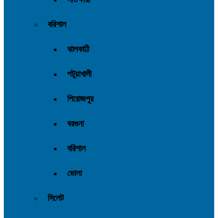
বরিশাল
ঝালকাঠি
পটুয়াখালী
পিরোজপুর
বরগুনা
বরিশাল
ভোলা
সিলেট