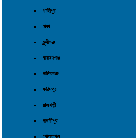
গাজীপুর
ঢাকা
মুন্সীগঞ্জ
নারায়ণগঞ্জ
মানিকগঞ্জ
ফরিদপুর
রাজবাড়ী
মাদারীপুর
গোপালগঞ্জ