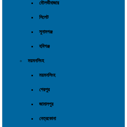
মৌলভীবাজার
সিলেট
সুনামগঞ্জ
হবিগঞ্জ
ময়মনসিংহ
ময়মনসিংহ
শেরপুর
জামালপুর
নেত্রকোনা