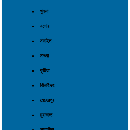
খুলনা
যশোর
নড়াইল
মাগুরা
কুষ্টিয়া
ঝিনাইদহ
মেহেরপুর
চুয়াডাঙ্গা
সাতক্ষীরা