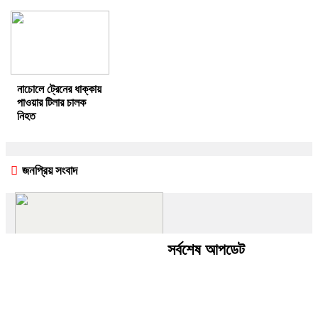
নাচোলে ট্রেনের ধাক্কায়
পাওয়ার টিলার চালক
নিহত
জনপ্রিয় সংবাদ
সর্বশেষ আপডেট
বোয়ালমারীতে ভয়াবহ লোডশেডিংয়ে
জনজীবন বিপর্যস্ত