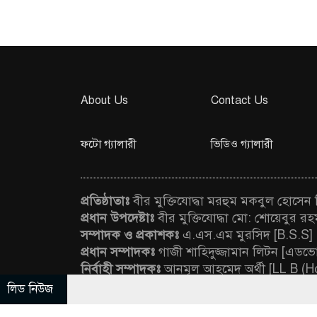
About Us
Contact Us
ফটো গ্যালারী
ভিডিও গ্যালারী
প্রতিষ্ঠাতাঃ
বীর মুক্তিযোদ্ধা মরহুম মকবুল হোসেন
প্রধান উপদেষ্টাঃ
বীর মুক্তিযোদ্ধা মো: শোয়েবুর 
সম্পাদক ও প্রকাশকঃ
এ.এস.এম মুরসিদ [B.S.S]
প্রধান সম্পাদকঃ
গাজী শাহিদুজ্জামান লিটন [এডভোক
নির্বাহী সম্পাদকঃ
আনমূল আহমেদ অর্থী [LL B (H
বার্তা সম্পাদকঃ
সিকদার শাহ আলম লিমন [B.S.S
লিড নিউজ