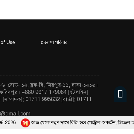
 of Use
প্রত্যাশা পরিবার
-৬, রোড- ১২, ব্লক-বি, মিরপুর-১১, ঢাকা-১২১৬।
ফরিদপুর। +880 9617 179084 [হটলাইন]
[সম্পাদক]; 01711 995632 [বার্তা]; 01711
a@gmail.com
026
আজ থেকে নতুন দামে বিক্রি হবে পেট্রোল-অকটেন, ডিজেল আগের