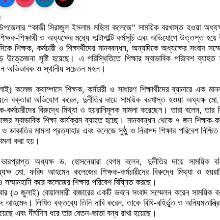
ঃ
 উপজেলার “কাজী সিরাজুল ইসলাম মহিলা কলেজে” সাময়িক বরখাস্ত হওয়া অধ্যক
ষক-শিক্ষার্থী ও অধ্যক্ষের মধ্যে পাল্টাপাল্টি কর্মসূচি এবং অভিযোগে উত্তপ্ত হয়ে
ে শিক্ষক, কর্মচারী ও শিক্ষার্থীদের মানববন্ধন, অন্যদিকে অধ্যক্ষের সংবাদ সম্
ে উত্তেজনা সৃষ্টি হয়েছে। এ পরিস্থিতিতে শিক্ষার স্বাভাবিক পরিবেশ ব্যাহত
েন অভিভাবক ও স্থানীয় সচেতন মহল।
াই) কলেজ ক্যাম্পাসে শিক্ষক, কর্মচারী ও সাধারণ শিক্ষার্থীদের ব্যানারে এক মান
ধনে বক্তারা অভিযোগ করেন, দুর্নীতির দায়ে সাময়িক বরখাস্ত হওয়া অধ্যক্ষ মো
কর্মচারীদের বিরুদ্ধে মিথ্যা ও হয়রানিমূলক মামলা করেছেন। তারা বলেন, তার ব
জের স্বাভাবিক শিক্ষা কার্যক্রম ব্যাহত হচ্ছে। মানববন্ধন থেকে ৭ জন শিক্ষক-কর্
রি ও ডাকাতির মামলা প্রত্যাহার এবং কলেজে সুষ্ঠু ও নিরাপদ শিক্ষার পরিবেশ নিশ্চি
কামনা করা হয়।
ারপ্রাপ্ত অধ্যক্ষ ড. হোসনেয়ারা বেগম বলেন, দুর্নীতির দায়ে সাময়িক বহ
যক্ষ মো. ফরিদ আহমেদ কলেজের শিক্ষক-কর্মচারীদের বিরুদ্ধে মিথ্যা ও হয়রা
 ও সম্মানহানি করে কলেজের শিক্ষার পরিবেশ বিঘ্নিত করছে।
বার (৩ জুলাই) বোয়ালমারী বাজারের একটি ভবনে সংবাদ সম্মেলন করেন সাময়িক ব
দ আহমেদ। লিখিত বক্তব্যে তিনি দাবি করেন, তাকে বিধি-বহির্ভূত ও অনিয়মতান্ত্র
য়েছে এবং দীর্ঘদিন ধরে তার বেতন-ভাতা বন্ধ রাখা হয়েছে।