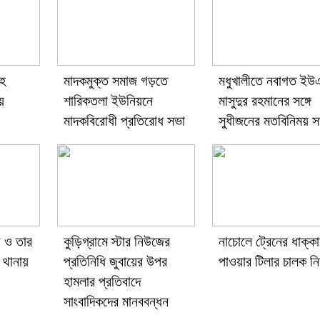
াহ
মাদকমুক্ত সমাজ গড়তে
মধুখালীতে নবাগত ই
য়
শারিকতলা ইউনিয়নে
মাসুদুর রহমানের সঙ্গে
মাদকবিরোধী প্রতিরোধ সভা
সুধীজনের মতবিনিময় স
ী ও তার
কুড়িগ্রামে স্টার নিউজের
নাচোলে ট্রেনের ধাক্কা
 থানায়
প্রতিনিধি জুবায়ের উপর
পাওয়ার টিলার চালক ন
হামলার প্রতিবাদে
সাংবাদিকদের মানববন্ধন