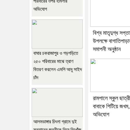
পরিবারের ওপর হামলার
অভিযোগ
বিশ্ব মাতৃদুগ্ধ সপ্ত
উপলক্ষে বাগাতিপাড়া
সমাপনী অনুষ্ঠান
বাঘার চকরাজাপুর ও গড়গড়িতে
২৫০ পরিবারের মাঝে ত্রাণ
বিতরণ করলেন এমপি আবু সাইদ
চাঁদ
রামপালে স্কুল ছাত্র
বাবাকে পিটিয়ে জখম,
অভিযোগ
আলমডাঙ্গার চিৎলা গ্রামে দুই
সন্তানের জননীকে নিয়ে নিখোঁজ