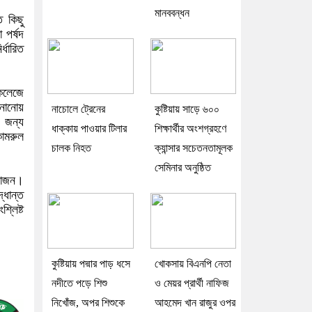
মানববন্ধন
 কিছু
 পর্ষদ
্ধারিত
কলেজে
ানানোয়
নাচোলে ট্রেনের
কুষ্টিয়ায় সাড়ে ৬০০
 জন্য
ধাক্কায় পাওয়ার টিলার
শিক্ষার্থীর অংশগ্রহণে
ামরুল
চালক নিহত
ক্যান্সার সচেতনতামূলক
সেমিনার অনুষ্ঠিত
রয়োজন।
্ধান্ত
্লিষ্ট
কুষ্টিয়ায় পদ্মার পাড় ধসে
খোকসায় বিএনপি নেতা
নদীতে পড়ে শিশু
ও মেয়র প্রার্থী নাফিজ
নিখোঁজ, অপর শিশুকে
আহমেদ খান রাজুর ওপর