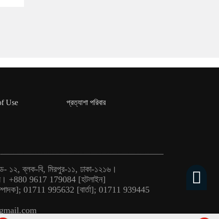
of Use
প্রত্যাশা পরিবার
ড- ১২, ব্লক-বি, মিরপুর-১১, ঢাকা-১২১৬।
ুর। +880 9617 179084 [হটলাইন]
পাদক]; 01711 995632 [বার্তা]; 01711 939445
gmail.com