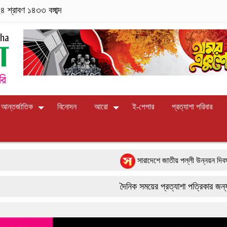
শ্রাবণ ১৪৩৩ বঙ্গাব্দ
আন্তর্জাতিক
বিনোদন
আরো
ই-পেপার
প্রত্যাশা পরিবার
সারাদেশে জাতীয় পল্লী উন্নয়ন দিবস-২০২৬ পা
পাংশা সরকারী কলেজে রবীন্দ্র-নজরুল জয়ন্তী উদ
দৈনিক সময়ের প্রত্যাশা পত্রিকার জন্য সারা 
বাংলাদেশের আকাশে রহস্যময় আলোর ঝলকানি ঘিরে
9617 179084
ফরিদপুরে ‘শ্মশান বন্ধু’ কানু সেন অনেকটাই সুস্থ