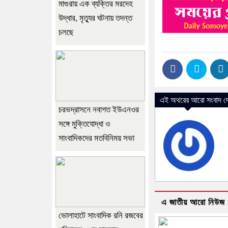
মাগুরায় এক ব্যক্তির মরদেহ
উদ্ধার, মৃত্যুর ঘটনায় তদন্ত
চলছে
এই অথরের আরো সংবাদ দে
চরভদ্রাসনে নবাগত ইউএনওর
সঙ্গে মুক্তিযোদ্ধা ও
সাংবাদিকদের মতবিনিময় সভা
এ জাতীয় আরো নিউজ
ভোলাহাটে সাংবাদিক রনি রজবের