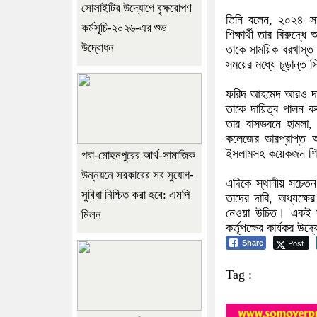
সোসাইটির উদ্যোগে বৃক্ষরোপণ
তিনি বলেন, ২০২৪ সা
কর্মসূচি-২০২৬-এর শুভ
শিক্ষার্থী তার বিরুদ
উদ্বোধন
তাকে সাময়িক বরখাস্ত 
সময়ের মধ্যে চূড়ান্ত
ফরিদ আহমেদ আরও দাব
তাকে দায়িত্ব পালন ক
তার বাসভবনে হামলা
কলেজের ভারপ্রাপ্ত 
ইসলামসহ কয়েকজন শিক্ষ
পবা-মোহনপুরের আর্থ-সামাজিক
উন্নয়নে সরকারের সব সুযোগ-
এদিকে স্থানীয় সচেতন
সুবিধা নিশ্চিত করা হবে: এমপি
তাদের দাবি, অধ্যক্ষে
নেওয়া উচিত। একই সঙ্গ
মিলন
কর্তৃপক্ষের কার্যকর উদ
Post
Share
Tag :