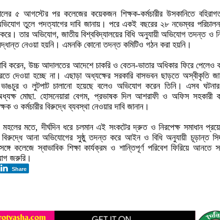
লের ৫ আগস্টের পর কলেজের কয়েকজন শিক্ষক-কর্মচারীর উসকানিতে বহিরাগত
্ধে অভিযোগ তুলে পদত্যাগের দাবি জানায়। পরে একই বছরের ২৮ নভেম্বর পরিচালনা
করে। তার অভিযোগ, জাতীয় বিশ্ববিদ্যালয়ের বিধি অনুযায়ী অভিযোগ তদন্ত ও নির
 সিদ্ধান্ত নেওয়া হয়নি। এমনকি কোনো তদন্ত কমিটিও গঠন করা হয়নি।
ি করেন, উচ্চ আদালতের আদেশে চাকরি ও বেতন-ভাতার অধিকার ফিরে পেলেও 
রতে দেওয়া হচ্ছে না। এছাড়া অধ্যক্ষের সরকারি বাসভবন ছাড়তে অস্বীকৃতি জ
, ভাঙচুর ও লুটপাট চালানো হয়েছে বলেও অভিযোগ করেন তিনি। এসব ঘটনার
অধ্যক্ষ মোছা. হোসনেয়ারা বেগম, প্রভাষক দিল আশরাফী ও অফিস সহকারী ক
ক ও কর্মচারীর বিরুদ্ধে ব্যবস্থা নেওয়ার দাবি জানান।
 মহলের মতে, দীর্ঘদিন ধরে চলমান এই সংকটের দ্রুত ও নিরপেক্ষ সমাধান প্
র বিরুদ্ধে আনা অভিযোগের সুষ্ঠু তদন্ত করে আইন ও বিধি অনুযায়ী চূড়ান্ত সিদ
ে কলেজে স্বাভাবিক শিক্ষা কার্যক্রম ও শান্তিপূর্ণ পরিবেশ ফিরিয়ে আনতে সংশ
্যোগ জরুরি।
Share