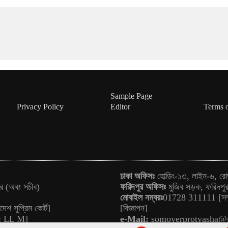
Sample Page
Privacy Policy
Editor
Terms 
ঢাকা অফিসঃ
হোল্ডিং-১৩, লাইন-৬, রো
ার (অবঃ সচীব)
ফরিদপুর অফিসঃ
মুজিব সড়ক, ফরিদপ
মোবাইল নম্বরঃ
01728 311111 [সম্
েশ সুপ্রিম কোর্ট]
[বিজ্ঞাপন]
 & LL M]
e-Mail:
somoyerprotyasha@