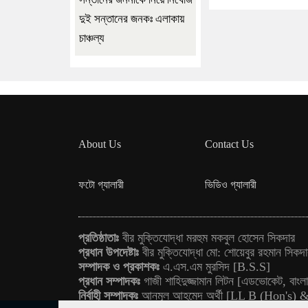
দুই সন্তানের জনকঃ এলাকায়
চাঞ্চল্য
About Us
Contact Us
ফটো গ্যালারী
ভিডিও গ্যালারী
প্রতিষ্ঠাতাঃ
বীর মুক্তিযোদ্ধা মরহুম মকবুল হোসেন সিকদার
প্রধান উপদেষ্টাঃ
বীর মুক্তিযোদ্ধা মো: শোয়েবুর রহমান সিকদ
সম্পাদক ও প্রকাশকঃ
এ.এস.এম মুরসিদ [B.S.S]
প্রধান সম্পাদকঃ
গাজী শাহিদুজ্জামান লিটন [এডভোকেট, বাংলাদ
নির্বাহী সম্পাদকঃ
আনমূল আহমেদ অর্থী [LL B (Hon's)