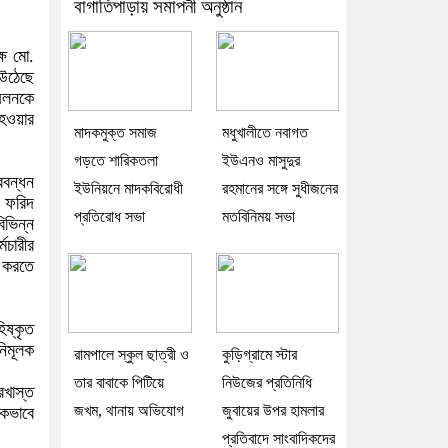
বাগাতিপাড়ায় সমাপনী অনুষ্ঠান
্ষ মো.
 উঠেছে
মেলনকে
 হওয়ার
মাদকমুক্ত সমাজ
মধুখালীতে নবাগত
গড়তে শারিকতলা
ইউএনও মাসুদুর
ববন্ধন
ইউনিয়নে মাদকবিরোধী
রহমানের সঙ্গে সুধীজনের
. ফরিদ
প্রতিরোধ সভা
মতবিনিময় সভা
িভিন্ন
মচারীর
ত করতে
িষ্কৃত
নিমূলক
রামপালে স্কুল ছাত্রী ও
কুড়িগ্রামে স্টার
তার বাবাকে পিটিয়ে
নিউজের প্রতিনিধি
রখাস্ত
জখম, থানায় অভিযোগ
জুবায়ের উপর হামলার
িকভাবে
প্রতিবাদে সাংবাদিকদের