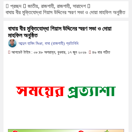
প্রচ্ছদ
জাতীয়
,
রাজশাহী
,
রাজশাহী
,
সারাদেশ
ফরিদপুরে ওজোপাডিকোর উদ্যোগে মতবি
বাঘায় বীর মুক্তিযোদ্ধা গিয়াস উদ্দিনের স্মরণ সভা ও দোয়া মাহফিল অনুষ্ঠিত
বাংলাদেশের আকাশে রহস্যময় আলোর ঝল
বাঘায় বীর মুক্তিযোদ্ধা গিয়াস উদ্দিনের স্মরণ সভা ও দোয়া
মাহফিল অনুষ্ঠিত
দেড় লাখ টাকার গাছ ৫০ হাজারে নিলাম
আব্দুল হামিদ মিঞা, বাঘা (রাজশাহী) প্রতিনিধি
ফরিদপুরে ট্রিপল মার্ডারঃ ১০ ঘণ্টায় গ
আপডেট টাইম : ০৮:৪৮ অপরাহ্ন, বুধবার, ১৭ জুন ২০২৬
৪৬ বার পঠিত
কোদাল
ফরিদপুরে ‘শ্মশান বন্ধু’ কানু সেন অনে