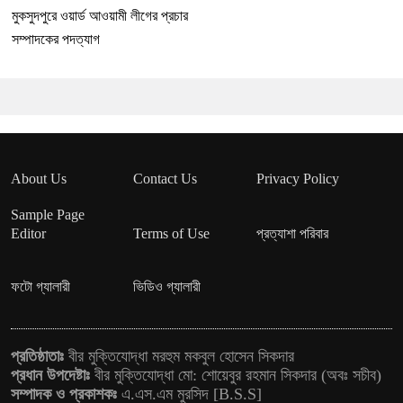
মুকসুদপুরে ওয়ার্ড আওয়ামী লীগের প্রচার
সম্পাদকের পদত্যাগ
About Us
Contact Us
Privacy Policy
Sample Page
Editor
Terms of Use
প্রত্যাশা পরিবার
ফটো গ্যালারী
ভিডিও গ্যালারী
প্রতিষ্ঠাতাঃ
বীর মুক্তিযোদ্ধা মরহুম মকবুল হোসেন সিকদার
প্রধান উপদেষ্টাঃ
বীর মুক্তিযোদ্ধা মো: শোয়েবুর রহমান সিকদার (অবঃ সচীব)
সম্পাদক ও প্রকাশকঃ
এ.এস.এম মুরসিদ [B.S.S]