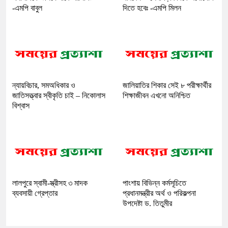
-এমপি বাবুল
দিতে হবেঃ -এমপি মিলন
ন্যায়বিচার, সমঅধিকার ও
জালিয়াতির শিকার সেই ৮ পরীক্ষার্থীর
জাতিসত্ত্বার স্বীকৃতি চাই – নিকোলাস
শিক্ষাজীবন এখনো অনিশ্চিত
বিশ্বাস
লালপুরে স্বামী-স্ত্রীসহ ৩ মাদক
পাংশায় বিভিন্ন কর্মসূচিতে
ব্যবসায়ী গ্রেপ্তার
প্রধানমন্ত্রীর অর্থ ও পরিকল্পনা
উপদেষ্টা ড. তিতুমীর