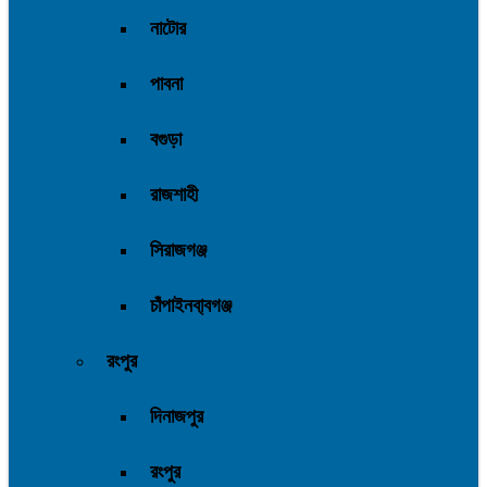
নাটোর
পাবনা
বগুড়া
রাজশাহী
সিরাজগঞ্জ
চাঁপাইনবা্বগঞ্জ
রংপুর
দিনাজপুর
রংপুর