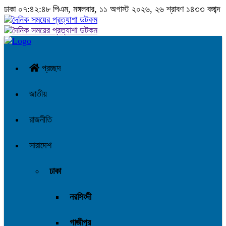
ঢাকা
০৭:৪২:৪৯ পিএম
, মঙ্গলবার, ১১ অগাস্ট ২০২৬, ২৬ শ্রাবণ ১৪৩৩ বঙ্গাব্দ
প্রচ্ছদ
জাতীয়
রাজনীতি
সারাদেশ
ঢাকা
নরসিংদী
গাজীপুর