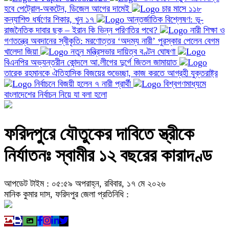
হবে পেট্রোল-অকটেন, ডিজেল আগের দামেই
চার মাসে ১১৮
কন্যাশিশু ধর্ষণের শিকার, খুন ১৭
আন্তর্জাতিক বিশ্লেষণ: ভূ-
রাজনৈতিক দাবার ছক – ইরান কি ভিন্ন পরিণতির পথে?
নারী শিক্ষা ও
গণতন্ত্রে অবদানের স্বীকৃতি: মরণোত্তর ‘অদম্য নারী’ পুরস্কার পেলেন বেগম
খালেদা জিয়া
নতুন মন্ত্রিসভার দায়িত্ব বণ্টন ঘোষণা
বিএনপির অভ্যন্তরীন কোন্দলে আ.লীগের দুর্গে জিতল জামায়াত
তারেক রহমানকে ঐতিহাসিক বিজয়ের শুভেচ্ছা, কাজ করতে আগ্রহী যুক্তরাষ্ট্র
নির্বাচনে বিজয়ী হলেন ৭ নারী প্রার্থী
বিশ্বগণমাধ্যমে
বাংলাদেশের নির্বাচন নিয়ে যা বলা হলো
ফরিদপুরে যৌতুকের দাবিতে স্ত্রীকে
নির্যাতনঃ স্বামীর ১২ বছরের কারাদণ্ড
আপডেট টাইম : ০৫:৫৯ অপরাহ্ন, রবিবার, ১৭ মে ২০২৬
মানিক কুমার দাস, ফরিদপুর জেলা প্রতিনিধি :