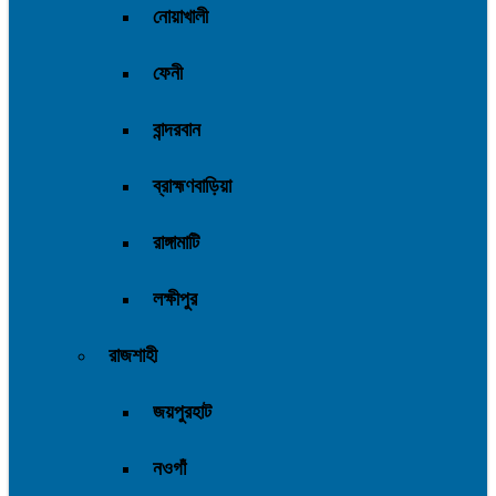
নোয়াখালী
ফেনী
বান্দরবান
ব্রাহ্মণবাড়িয়া
রাঙ্গামাটি
লক্ষীপুর
রাজশাহী
জয়পুরহাট
নওগাঁ