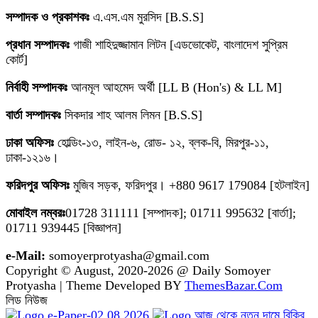
সম্পাদক ও প্রকাশকঃ
এ.এস.এম মুরসিদ [B.S.S]
প্রধান সম্পাদকঃ
গাজী শাহিদুজ্জামান লিটন [এডভোকেট, বাংলাদেশ সুপ্রিম
কোর্ট]
নির্বাহী সম্পাদকঃ
আনমূল আহমেদ অর্থী [LL B (Hon's) & LL M]
বার্তা সম্পাদকঃ
সিকদার শাহ আলম লিমন [B.S.S]
ঢাকা অফিসঃ
হোল্ডিং-১৩, লাইন-৬, রোড- ১২, ব্লক-বি, মিরপুর-১১,
ঢাকা-১২১৬।
ফরিদপুর অফিসঃ
মুজিব সড়ক, ফরিদপুর। +880 9617 179084 [হটলাইন]
মোবাইল নম্বরঃ
01728 311111 [সম্পাদক]; 01711 995632 [বার্তা];
01711 939445 [বিজ্ঞাপন]
e-Mail:
somoyerprotyasha@gmail.com
Copyright © August, 2020-2026 @ Daily Somoyer
Protyasha | Theme Developed BY
ThemesBazar.Com
লিড নিউজ
e-Paper-02.08.2026
আজ থেকে নতুন দামে বিক্রি