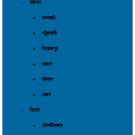
বরিশাল
ঝালকাঠি
পটুয়াখালী
পিরোজপুর
বরগুনা
বরিশাল
ভোলা
সিলেট
মৌলভীবাজার