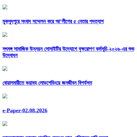
মুকসুদপুরে সংবাদ সম্মেলন করে আ’লীগের ৫ নেতার পদত্যাগ
সৎসঙ্গ সামাজিক উন্নয়ন সোসাইটির উদ্যোগে বৃক্ষরোপণ কর্মসূচি-২০২৬-এর শুভ
উদ্বোধন
বোয়ালমারীতে ভয়াবহ লোডশেডিংয়ে জনজীবন বিপর্যস্ত
e-Paper-02.08.2026