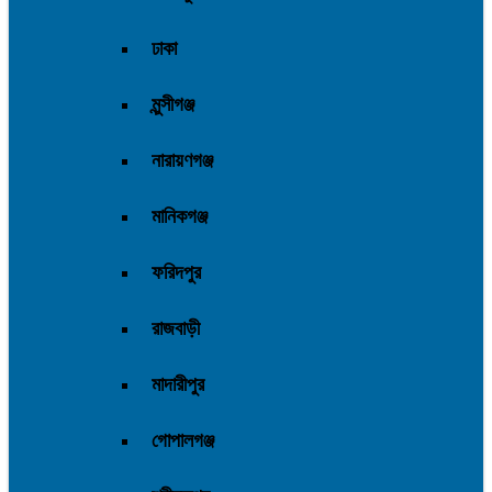
ঢাকা
মুন্সীগঞ্জ
নারায়ণগঞ্জ
মানিকগঞ্জ
ফরিদপুর
রাজবাড়ী
মাদারীপুর
গোপালগঞ্জ