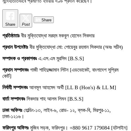
সন্দেহাতীতভাবে প্রমাণিত হওয়ায় দণ্ড প্রদান করেছেন।
Share
Share
Post
প্রতিষ্ঠাতাঃ
বীর মুক্তিযোদ্ধা মরহুম মকবুল হোসেন সিকদার
প্রধান উপদেষ্টাঃ
বীর মুক্তিযোদ্ধা মো: শোয়েবুর রহমান সিকদার (অবঃ সচীব)
সম্পাদক ও প্রকাশকঃ
এ.এস.এম মুরসিদ [B.S.S]
প্রধান সম্পাদকঃ
গাজী শাহিদুজ্জামান লিটন [এডভোকেট, বাংলাদেশ সুপ্রিম
কোর্ট]
নির্বাহী সম্পাদকঃ
আনমূল আহমেদ অর্থী [LL B (Hon's) & LL M]
বার্তা সম্পাদকঃ
সিকদার শাহ আলম লিমন [B.S.S]
ঢাকা অফিসঃ
হোল্ডিং-১৩, লাইন-৬, রোড- ১২, ব্লক-বি, মিরপুর-১১,
ঢাকা-১২১৬।
ফরিদপুর অফিসঃ
মুজিব সড়ক, ফরিদপুর। +880 9617 179084 [হটলাইন]