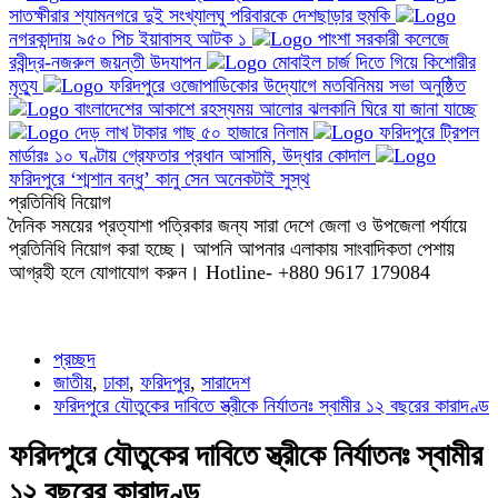
সাতক্ষীরার শ্যামনগরে দুই সংখ্যালঘু পরিবারকে দেশছাড়ার হুমকি
নগরকান্দায় ৯৫০ পিচ ইয়াবাসহ আটক ১
পাংশা সরকারী কলেজে
রবীন্দ্র-নজরুল জয়ন্তী উদযাপন
মোবাইল চার্জ দিতে গিয়ে কিশোরীর
মৃত্যু
ফরিদপুরে ওজোপাডিকোর উদ্যোগে মতবিনিময় সভা অনুষ্ঠিত
বাংলাদেশের আকাশে রহস্যময় আলোর ঝলকানি ঘিরে যা জানা যাচ্ছে
দেড় লাখ টাকার গাছ ৫০ হাজারে নিলাম
ফরিদপুরে ট্রিপল
মার্ডারঃ ১০ ঘণ্টায় গ্রেফতার প্রধান আসামি, উদ্ধার কোদাল
ফরিদপুরে ‘শ্মশান বন্ধু’ কানু সেন অনেকটাই সুস্থ
প্রতিনিধি নিয়োগ
দৈনিক সময়ের প্রত্যাশা পত্রিকার জন্য সারা দেশে জেলা ও উপজেলা পর্যায়ে
প্রতিনিধি নিয়োগ করা হচ্ছে। আপনি আপনার এলাকায় সাংবাদিকতা পেশায়
আগ্রহী হলে যোগাযোগ করুন। Hotline- +880 9617 179084
প্রচ্ছদ
জাতীয়
,
ঢাকা
,
ফরিদপুর
,
সারাদেশ
ফরিদপুরে যৌতুকের দাবিতে স্ত্রীকে নির্যাতনঃ স্বামীর ১২ বছরের কারাদণ্ড
ফরিদপুরে যৌতুকের দাবিতে স্ত্রীকে নির্যাতনঃ স্বামীর
১২ বছরের কারাদণ্ড