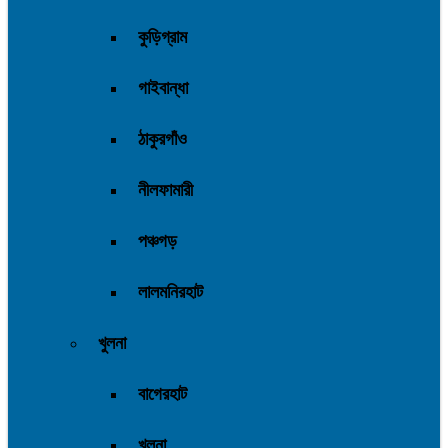
কুড়িগ্রাম
গাইবান্ধা
ঠাকুরগাঁও
নীলফামারী
পঞ্চগড়
লালমনিরহাট
খুলনা
বাগেরহাট
খুলনা