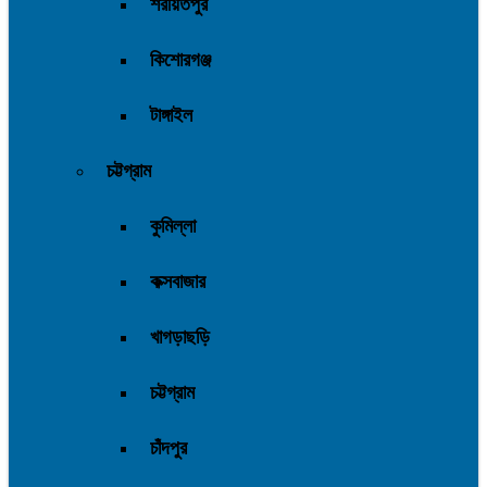
শরীয়তপুর
কিশোরগঞ্জ
টাঙ্গাইল
চট্টগ্রাম
কুমিল্লা
কক্সবাজার
খাগড়াছড়ি
চট্টগ্রাম
চাঁদপুর