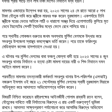
দফায় প্রায় সাড়ে তিন লাখ টাকা দিলেও নির্যাতন বন্ধ হয়নি।
মামলার এজাহারে উল্লেখ করা হয়, ২০২৩ সালের ২৪ মে রাতে আরো ৫ লাখ
টাকা যৌতুক দাবি করে স্ত্রীকে মারধর শুরু করেন নুরজামাল। একপর্যায়ে তিনি
স্ত্রীকে ঘরের ভেতর আটকে লাঠি ও ধারালো অস্ত্র দিয়ে এলোপাতাড়ি কুপিয়ে মৃত
ভেবে টয়লেটের সেপটি ট্যাংকির মধ্যে ফেলে রেখে পালিয়ে যায়।
পরে স্থানীয় লোকজন গুরুতর জখম অবস্থায় মুর্শিদা বেগমকে উদ্ধার করে
সদরপুর উপজেলা স্বাস্থ্য কমপ্লেক্সে ভর্তি করেন। পরে তাকে ফরিদপুর
মেডিক্যাল কলেজ হাসপাতালে নেওয়া হয়।
এ ঘটনার পর মুর্শিদা বেগমের বাবা ফজলু মোল্লা বাদী হয়ে ২০২৩ সালের ৪ জুন
সদরপুর থানায় নির্যাতন ও হত্যা চেষ্টা মামলা দায়ের নারী ও শিশু নিযাতন দমন
আইনে মামলা করেন।
পরবর্তীতে মামলার তদন্তকারী কর্মকর্তা সদরপুর থানার উপ-পরিদর্শক (এসআই)
নজরুল ইসলাম ওই বছর ২১ সেপ্টেম্বর মুর্শিদা বেগমের স্বামী নুরজামাল মিয়াকে
অভিযুক্ত করে আদালতে অভিযোগপত্র দাখিল করেন।
বিষয়টি নিশ্চিত করেছেন রাষ্ট্রপক্ষের আইনজীবী গোলাম রাব্বানী রতন বলেন,
যৌতুকের দাবিতে নারী নির্যাতনের বিরুদ্ধে এ রায় একটি গুরুত্বপূর্ণ ভূমিকা
রাখবে। আদালত সাক্ষ্যপ্রমাণ পর্যালোচনা করে আসামির বিরুদ্ধে অভিযোগ