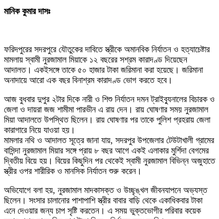
মানিক কুমার দাসঃ
ফরিদপুরের সদরপুরে যৌতুকের দাবিতে স্ত্রীকে অমানবিক নির্যাতন ও হত্যাচেষ্টার
মামলায় স্বামী নুরজামাল মিয়াকে ১২ বছরের সশ্রম কারাদণ্ড দিয়েছেন
আদালত। একইসঙ্গে তাকে ৫০ হাজার টাকা জরিমানা করা হয়েছে। জরিমানা
অনাদায়ে আরো এক বছর বিনাশ্রম কারাদণ্ড ভোগ করতে হবে।
আজ বুধবার দুপুর ২টার দিকে নারী ও শিশু নির্যাতন দমন ট্রাইব্যুনালের বিচারক ও
জেলা ও দায়রা জজ শামীমা পারভীন এ রায় দেন। রায় ঘোষণার সময় নুরজামাল
মিয়া আদালতে উপস্থিত ছিলেন। রায় ঘোষণার পর তাকে পুলিশ প্রহরায় জেলা
কারাগারে নিয়ে যাওয়া হয়।
মামলার নথি ও আদালত সূত্রে জানা যায়, সদরপুর উপজেলার টেউটাখালী গ্রামের
বাসিন্দা নুরজামাল মিয়ার সঙ্গে প্রায় ৮ বছর আগে একই এলাকার মুর্শিদা বেগমের
দ্বিতীয় বিয়ে হয়। বিয়ের কিছুদিন পর থেকেই স্বামী নুরজামাল বিভিন্ন অজুহাতে
স্ত্রীর ওপর শারীরিক ও মানসিক নির্যাতন শুরু করেন।
অভিযোগে বলা হয়, নুরজামাল মাদকাসক্ত ও উচ্ছৃঙ্খল জীবনযাপনে অভ্যস্ত
ছিলেন। সংসার চালানোর পাশাপাশি স্ত্রীর বাবার বাড়ি থেকে একাধিকবার টাকা
এনে দেওয়ার জন্য চাপ সৃষ্টি করতেন। এ সময় ভুক্তভোগীর পরিবার কয়েক