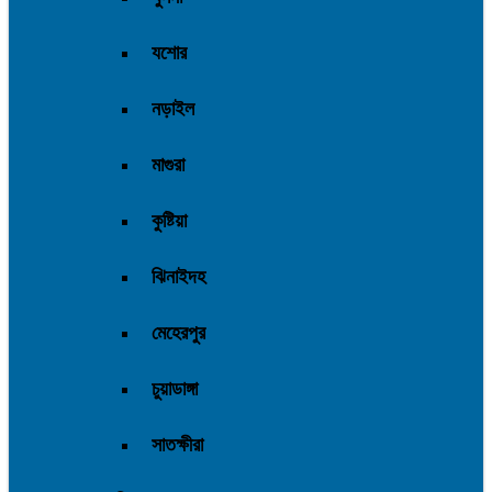
যশোর
নড়াইল
মাগুরা
কুষ্টিয়া
ঝিনাইদহ
মেহেরপুর
চুয়াডাঙ্গা
সাতক্ষীরা