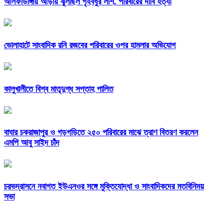
আলফাডাঙ্গায় আড়ায় ঝুলছিল গৃহবধুর লাশ, পরিবারের দাবি হত্যা
ভোলাহাটে সাংবাদিক রনি রজবের পরিবারের ওপর হামলার অভিযোগ
কালুখালীতে বিশ্ব মাতৃদুগ্ধ সপ্তাহ পালিত
বাঘার চকরাজাপুর ও গড়গড়িতে ২৫০ পরিবারের মাঝে ত্রাণ বিতরণ করলেন
এমপি আবু সাইদ চাঁদ
চরভদ্রাসনে নবাগত ইউএনওর সঙ্গে মুক্তিযোদ্ধা ও সাংবাদিকদের মতবিনিময়
সভা