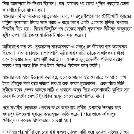
মিয়া আদালতে উপস্থিত ছিলেন। রায় ঘোষণার পর তাকে পুলিশ প্রহরায় জেলা
কারাগারে নিয়ে যাওয়া হয়।
মামলার নথি ও আদালত সূত্রে জানা যায়, সদরপুর উপজেলার টেউটাখালী গ্রামের
বাসিন্দা নুরজামাল মিয়ার সঙ্গে প্রায় ৮ বছর আগে একই এলাকার মুর্শিদা বেগমের
দ্বিতীয় বিয়ে হয়। বিয়ের কিছুদিন পর থেকেই স্বামী নুরজামাল বিভিন্ন অজুহাতে
স্ত্রীর ওপর শারীরিক ও মানসিক নির্যাতন শুরু করেন।
অভিযোগে বলা হয়, নুরজামাল মাদকাসক্ত ও উচ্ছৃঙ্খল জীবনযাপনে অভ্যস্ত
ছিলেন। সংসার চালানোর পাশাপাশি স্ত্রীর বাবার বাড়ি থেকে একাধিকবার টাকা
এনে দেওয়ার জন্য চাপ সৃষ্টি করতেন। এ সময় ভুক্তভোগীর পরিবার কয়েক
দফায় প্রায় সাড়ে তিন লাখ টাকা দিলেও নির্যাতন বন্ধ হয়নি।
মামলার এজাহারে উল্লেখ করা হয়, ২০২৩ সালের ২৪ মে রাতে আরো ৫ লাখ
টাকা যৌতুক দাবি করে স্ত্রীকে মারধর শুরু করেন নুরজামাল। একপর্যায়ে তিনি
স্ত্রীকে ঘরের ভেতর আটকে লাঠি ও ধারালো অস্ত্র দিয়ে এলোপাতাড়ি কুপিয়ে মৃত
ভেবে টয়লেটের সেপটি ট্যাংকির মধ্যে ফেলে রেখে পালিয়ে যায়।
পরে স্থানীয় লোকজন গুরুতর জখম অবস্থায় মুর্শিদা বেগমকে উদ্ধার করে
সদরপুর উপজেলা স্বাস্থ্য কমপ্লেক্সে ভর্তি করেন। পরে তাকে ফরিদপুর
মেডিক্যাল কলেজ হাসপাতালে নেওয়া হয়।
এ ঘটনার পর মুর্শিদা বেগমের বাবা ফজলু মোল্লা বাদী হয়ে ২০২৩ সালের ৪ জুন