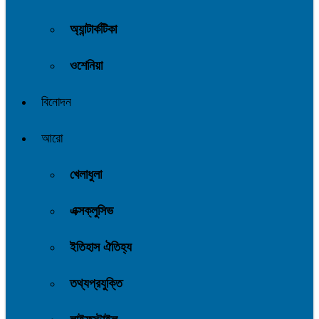
অ্যান্টার্কটিকা
ওশেনিয়া
বিনোদন
আরো
খেলাধুলা
এক্সক্লুসিভ
ইতিহাস ঐতিহ্য
তথ্যপ্রযুক্তি