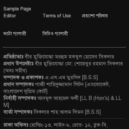
Sample Page
Editor
Terms of Use
প্রত্যাশা পরিবার
ফটো গ্যালারী
ভিডিও গ্যালারী
প্রতিষ্ঠাতাঃ
বীর মুক্তিযোদ্ধা মরহুম মকবুল হোসেন সিকদার
প্রধান উপদেষ্টাঃ
বীর মুক্তিযোদ্ধা মো: শোয়েবুর রহমান সিকদার
(অবঃ সচীব)
সম্পাদক ও প্রকাশকঃ
এ.এস.এম মুরসিদ [B.S.S]
প্রধান সম্পাদকঃ
গাজী শাহিদুজ্জামান লিটন [এডভোকেট,
বাংলাদেশ সুপ্রিম কোর্ট]
নির্বাহী সম্পাদকঃ
আনমূল আহমেদ অর্থী [LL B (Hon's) & LL
M]
বার্তা সম্পাদকঃ
সিকদার শাহ আলম লিমন [B.S.S]
ঢাকা অফিসঃ
হোল্ডিং-১৩, লাইন-৬, রোড- ১২, ব্লক-বি,