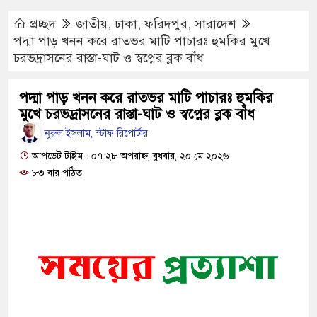
মোবাইল চার্জ দিতে গিয়ে কিশোরীর মৃত্য
Hotline- +880 9617 179084
প্রচ্ছদ
জাতীয়
,
ঢাকা
,
ফরিদপুর
,
সারাদেশ
ফরিদপুরে ওজোপাডিকোর উদ্যোগে মতবিন
পদ্মা পাড় খনন করে রাতভর মাটি পাচারঃ হুমকির মুখে
চরভদ্রাসনের রাস্তা-ঘাট ও স্বপ্নের ব্লক বাঁধ
বাংলাদেশের আকাশে রহস্যময় আলোর ঝ
যাচ্ছে
পদ্মা পাড় খনন করে রাতভর মাটি পাচারঃ হুমকির
মুখে চরভদ্রাসনের রাস্তা-ঘাট ও স্বপ্নের ব্লক বাঁধ
দেড় লাখ টাকার গাছ ৫০ হাজারে নিলা
নুরুল ইসলাম, স্টাফ রিপোর্টার
ফরিদপুরে ট্রিপল মার্ডারঃ ১০ ঘণ্টায় গ্রে
আপডেট টাইম : ০৭:২৮ অপরাহ্ন, বুধবার, ২০ মে ২০২৬
৮৩ বার পঠিত
কোদাল
ফরিদপুরে ‘শ্মশান বন্ধু’ কানু সেন অনেকটা