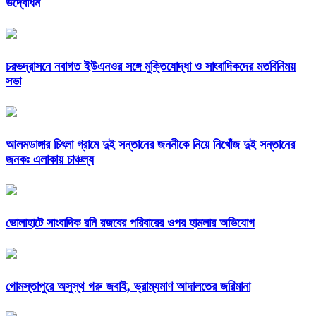
উদ্বোধন
চরভদ্রাসনে নবাগত ইউএনওর সঙ্গে মুক্তিযোদ্ধা ও সাংবাদিকদের মতবিনিময়
সভা
আলমডাঙ্গার চিৎলা গ্রামে দুই সন্তানের জননীকে নিয়ে নিখোঁজ দুই সন্তানের
জনকঃ এলাকায় চাঞ্চল্য
ভোলাহাটে সাংবাদিক রনি রজবের পরিবারের ওপর হামলার অভিযোগ
গোমস্তাপুরে অসুস্থ গরু জবাই, ভ্রাম্যমাণ আদালতের জরিমানা