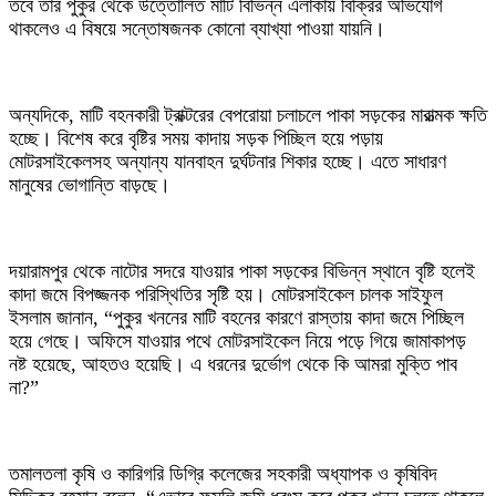
তবে তার পুকুর থেকে উত্তোলিত মাটি বিভিন্ন এলাকায় বিক্রির অভিযোগ
থাকলেও এ বিষয়ে সন্তোষজনক কোনো ব্যাখ্যা পাওয়া যায়নি।
অন্যদিকে, মাটি বহনকারী ট্রাক্টরের বেপরোয়া চলাচলে পাকা সড়কের মারাত্মক ক্ষতি
হচ্ছে। বিশেষ করে বৃষ্টির সময় কাদায় সড়ক পিচ্ছিল হয়ে পড়ায়
মোটরসাইকেলসহ অন্যান্য যানবাহন দুর্ঘটনার শিকার হচ্ছে। এতে সাধারণ
মানুষের ভোগান্তি বাড়ছে।
দয়ারামপুর থেকে নাটোর সদরে যাওয়ার পাকা সড়কের বিভিন্ন স্থানে বৃষ্টি হলেই
কাদা জমে বিপজ্জনক পরিস্থিতির সৃষ্টি হয়। মোটরসাইকেল চালক সাইফুল
ইসলাম জানান, “পুকুর খননের মাটি বহনের কারণে রাস্তায় কাদা জমে পিচ্ছিল
হয়ে গেছে। অফিসে যাওয়ার পথে মোটরসাইকেল নিয়ে পড়ে গিয়ে জামাকাপড়
নষ্ট হয়েছে, আহতও হয়েছি। এ ধরনের দুর্ভোগ থেকে কি আমরা মুক্তি পাব
না?”
তমালতলা কৃষি ও কারিগরি ডিগ্রি কলেজের সহকারী অধ্যাপক ও কৃষিবিদ