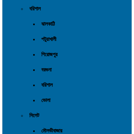
বরিশাল
ঝালকাঠি
পটুয়াখালী
পিরোজপুর
বরগুনা
বরিশাল
ভোলা
সিলেট
মৌলভীবাজার