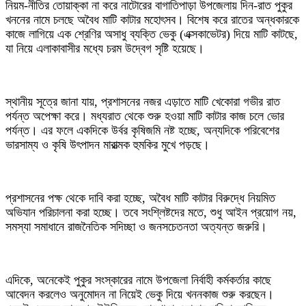
নিয়ম-নীতির তোয়াক্কা না করে নাটোরের বাগাতিপাড়া উপজেলায় দিন-রাত পুকুর
খননের নামে চলছে অবৈধ মাটি কাটার মহোৎসব। বিশেষ করে রাতের অন্ধকারকে
কাজে লাগিয়ে এক শ্রেণির অসাধু ব্যক্তি ভেকু (এক্সকাভেটর) দিয়ে মাটি কাটছে,
যা নিয়ে এলাকাবাসীর মধ্যে চরম উদ্বেগ সৃষ্টি হয়েছে।
স্থানীয় সূত্রে জানা যায়, প্রশাসনের নজর এড়াতে মাটি খেকোরা গভীর রাত
পর্যন্ত অপেক্ষা করে। মধ্যরাত থেকে শুরু হওয়া মাটি কাটার কাজ চলে ভোর
পর্যন্ত। এর ফলে একদিকে উর্বর কৃষিজমি নষ্ট হচ্ছে, অন্যদিকে পরিবেশের
ভারসাম্য ও কৃষি উৎপাদন মারাত্মক হুমকির মুখে পড়ছে।
প্রশাসনের পক্ষ থেকে দাবি করা হচ্ছে, অবৈধ মাটি কাটার বিরুদ্ধে নিয়মিত
অভিযান পরিচালনা করা হচ্ছে। তবে সংশ্লিষ্টদের মতে, শুধু আইন প্রয়োগ নয়,
সমস্যা সমাধানে রাজনৈতিক সদিচ্ছা ও জনসচেতনতা অত্যন্ত জরুরি।
এদিকে, অনেকেই পুকুর সংস্কারের নামে উপজেলা নির্বাহী কর্মকর্তার কাছে
আবেদন করলেও অনুমোদন না নিয়েই ভেকু দিয়ে খননকাজ শুরু করছেন।