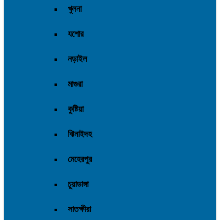
খুলনা
যশোর
নড়াইল
মাগুরা
কুষ্টিয়া
ঝিনাইদহ
মেহেরপুর
চুয়াডাঙ্গা
সাতক্ষীরা