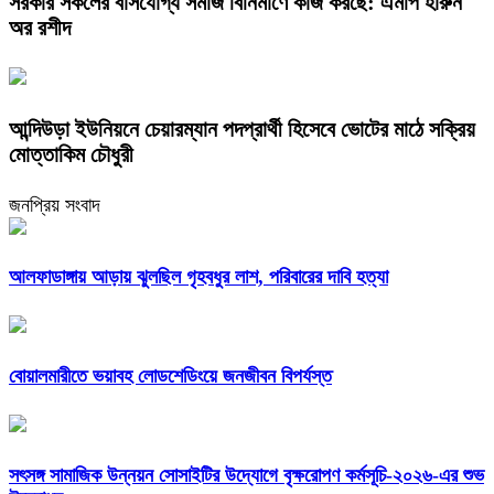
সরকার সকলের বাসযোগ্য সমাজ বিনির্মাণে কাজ করছে: এমপি হারুন
অর রশীদ
আন্দিউড়া ইউনিয়নে চেয়ারম্যান পদপ্রার্থী হিসেবে ভোটের মাঠে সক্রিয়
মোত্তাকিম চৌধুরী
জনপ্রিয় সংবাদ
আলফাডাঙ্গায় আড়ায় ঝুলছিল গৃহবধুর লাশ, পরিবারের দাবি হত্যা
বোয়ালমারীতে ভয়াবহ লোডশেডিংয়ে জনজীবন বিপর্যস্ত
সৎসঙ্গ সামাজিক উন্নয়ন সোসাইটির উদ্যোগে বৃক্ষরোপণ কর্মসূচি-২০২৬-এর শুভ