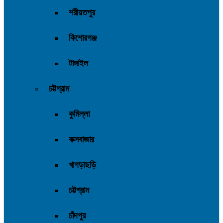
শরীয়তপুর
কিশোরগঞ্জ
টাঙ্গাইল
চট্টগ্রাম
কুমিল্লা
কক্সবাজার
খাগড়াছড়ি
চট্টগ্রাম
চাঁদপুর