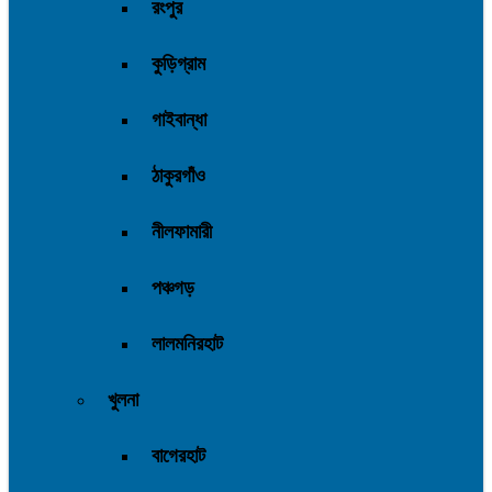
রংপুর
কুড়িগ্রাম
গাইবান্ধা
ঠাকুরগাঁও
নীলফামারী
পঞ্চগড়
লালমনিরহাট
খুলনা
বাগেরহাট