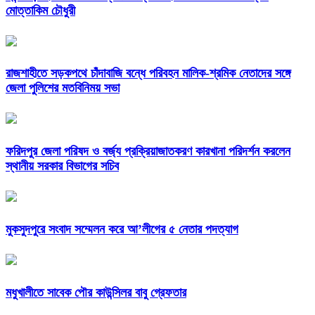
মোত্তাকিম চৌধুরী
রাজশাহীতে সড়কপথে চাঁদাবাজি বন্ধে পরিবহন মালিক-শ্রমিক নেতাদের সঙ্গে
জেলা পুলিশের মতবিনিময় সভা
ফরিদপুর জেলা পরিষদ ও বর্জ্য প্রক্রিয়াজাতকরণ কারখানা পরিদর্শন করলেন
স্থানীয় সরকার বিভাগের সচিব
মুকসুদপুরে সংবাদ সম্মেলন করে আ’লীগের ৫ নেতার পদত্যাগ
মধুখালীতে সাবেক পৌর কাউন্সিলর বাবু গ্রেফতার