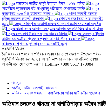
সারাদেশে জাতীয় পল্লী উন্নয়ন দিবস-২০২৬ পালিত
সাতক্ষীরার শ্যামনগরে দুই সংখ্যালঘু পরিবারকে দেশছাড়ার হুমকি
নগরকান্দায় ৯৫০ পিচ ইয়াবাসহ আটক ১
পাংশা সরকারী কলেজে
রবীন্দ্র-নজরুল জয়ন্তী উদযাপন
মোবাইল চার্জ দিতে গিয়ে কিশোরীর
মৃত্যু
ফরিদপুরে ওজোপাডিকোর উদ্যোগে মতবিনিময় সভা অনুষ্ঠিত
বাংলাদেশের আকাশে রহস্যময় আলোর ঝলকানি ঘিরে যা জানা যাচ্ছে
দেড় লাখ টাকার গাছ ৫০ হাজারে নিলাম
ফরিদপুরে ট্রিপল
মার্ডারঃ ১০ ঘণ্টায় গ্রেফতার প্রধান আসামি, উদ্ধার কোদাল
ফরিদপুরে ‘শ্মশান বন্ধু’ কানু সেন অনেকটাই সুস্থ
প্রতিনিধি নিয়োগ
দৈনিক সময়ের প্রত্যাশা পত্রিকার জন্য সারা দেশে জেলা ও উপজেলা পর্যায়ে
প্রতিনিধি নিয়োগ করা হচ্ছে। আপনি আপনার এলাকায় সাংবাদিকতা পেশায়
আগ্রহী হলে যোগাযোগ করুন। Hotline- +880 9617 179084
প্রচ্ছদ
জাতীয়
,
নাটোর
,
রাজশাহী
,
সারাদেশ
অভিযান চললেও থামছে না বাগাতিপাড়ায় অবৈধ মাটি কাটার মহোৎসব
অভিযান চললেও থামছে না বাগাতিপাড়ায় অবৈধ মাটি