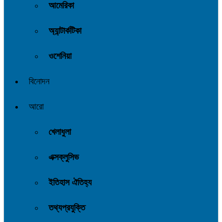
আমেরিকা
অ্যান্টার্কটিকা
ওশেনিয়া
বিনোদন
আরো
খেলাধুলা
এক্সক্লুসিভ
ইতিহাস ঐতিহ্য
তথ্যপ্রযুক্তি