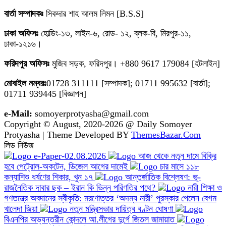
বার্তা সম্পাদকঃ
সিকদার শাহ আলম লিমন [B.S.S]
ঢাকা অফিসঃ
হোল্ডিং-১৩, লাইন-৬, রোড- ১২, ব্লক-বি, মিরপুর-১১,
ঢাকা-১২১৬।
ফরিদপুর অফিসঃ
মুজিব সড়ক, ফরিদপুর। +880 9617 179084 [হটলাইন]
মোবাইল নম্বরঃ
01728 311111 [সম্পাদক]; 01711 995632 [বার্তা];
01711 939445 [বিজ্ঞাপন]
e-Mail:
somoyerprotyasha@gmail.com
Copyright © August, 2020-2026 @ Daily Somoyer
Protyasha | Theme Developed BY
ThemesBazar.Com
লিড নিউজ
e-Paper-02.08.2026
আজ থেকে নতুন দামে বিক্রি
হবে পেট্রোল-অকটেন, ডিজেল আগের দামেই
চার মাসে ১১৮
কন্যাশিশু ধর্ষণের শিকার, খুন ১৭
আন্তর্জাতিক বিশ্লেষণ: ভূ-
রাজনৈতিক দাবার ছক – ইরান কি ভিন্ন পরিণতির পথে?
নারী শিক্ষা ও
গণতন্ত্রে অবদানের স্বীকৃতি: মরণোত্তর ‘অদম্য নারী’ পুরস্কার পেলেন বেগম
খালেদা জিয়া
নতুন মন্ত্রিসভার দায়িত্ব বণ্টন ঘোষণা
বিএনপির অভ্যন্তরীন কোন্দলে আ.লীগের দুর্গে জিতল জামায়াত