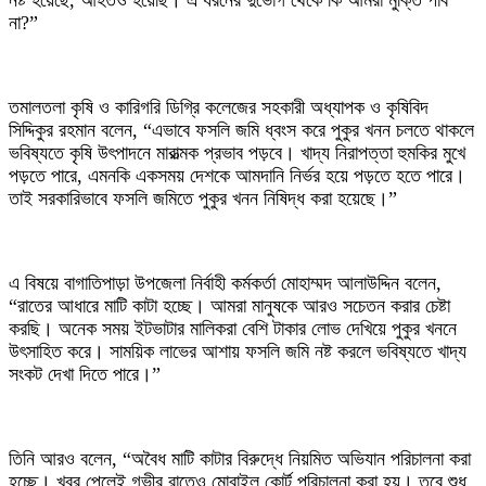
নষ্ট হয়েছে, আহতও হয়েছি। এ ধরনের দুর্ভোগ থেকে কি আমরা মুক্তি পাব
না?”
তমালতলা কৃষি ও কারিগরি ডিগ্রি কলেজের সহকারী অধ্যাপক ও কৃষিবিদ
সিদ্দিকুর রহমান বলেন, “এভাবে ফসলি জমি ধ্বংস করে পুকুর খনন চলতে থাকলে
ভবিষ্যতে কৃষি উৎপাদনে মারাত্মক প্রভাব পড়বে। খাদ্য নিরাপত্তা হুমকির মুখে
পড়তে পারে, এমনকি একসময় দেশকে আমদানি নির্ভর হয়ে পড়তে হতে পারে।
তাই সরকারিভাবে ফসলি জমিতে পুকুর খনন নিষিদ্ধ করা হয়েছে।”
এ বিষয়ে বাগাতিপাড়া উপজেলা নির্বাহী কর্মকর্তা মোহাম্মদ আলাউদ্দিন বলেন,
“রাতের আধারে মাটি কাটা হচ্ছে। আমরা মানুষকে আরও সচেতন করার চেষ্টা
করছি। অনেক সময় ইটভাটার মালিকরা বেশি টাকার লোভ দেখিয়ে পুকুর খননে
উৎসাহিত করে। সাময়িক লাভের আশায় ফসলি জমি নষ্ট করলে ভবিষ্যতে খাদ্য
সংকট দেখা দিতে পারে।”
তিনি আরও বলেন, “অবৈধ মাটি কাটার বিরুদ্ধে নিয়মিত অভিযান পরিচালনা করা
হচ্ছে। খবর পেলেই গভীর রাতেও মোবাইল কোর্ট পরিচালনা করা হয়। তবে শুধু