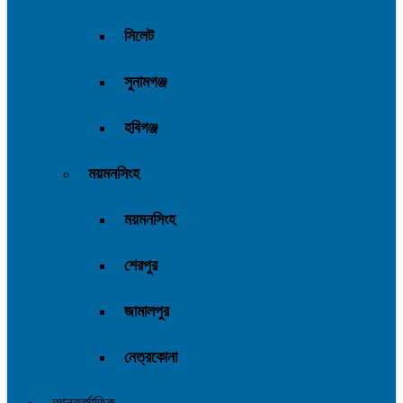
সিলেট
সুনামগঞ্জ
হবিগঞ্জ
ময়মনসিংহ
ময়মনসিংহ
শেরপুর
জামালপুর
নেত্রকোনা