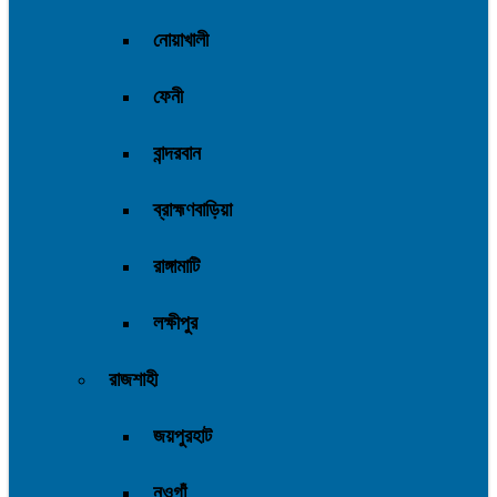
নোয়াখালী
ফেনী
বান্দরবান
ব্রাহ্মণবাড়িয়া
রাঙ্গামাটি
লক্ষীপুর
রাজশাহী
জয়পুরহাট
নওগাঁ