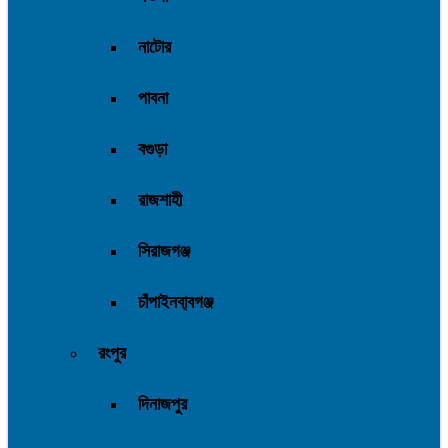
নাটোর
পাবনা
বগুড়া
রাজশাহী
সিরাজগঞ্জ
চাঁপাইনবা্বগঞ্জ
রংপুর
দিনাজপুর