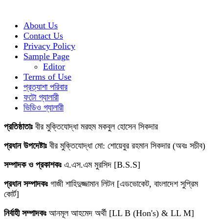
About Us
Contact Us
Privacy Policy
Sample Page
Editor
Terms of Use
প্রত্যাশা পরিবার
ফটো গ্যালারী
ভিডিও গ্যালারী
প্রতিষ্ঠাতাঃ
বীর মুক্তিযোদ্ধা মরহুম মকবুল হোসেন সিকদার
প্রধান উপদেষ্টাঃ
বীর মুক্তিযোদ্ধা মো: শোয়েবুর রহমান সিকদার (অবঃ সচীব)
সম্পাদক ও প্রকাশকঃ
এ.এস.এম মুরসিদ [B.S.S]
প্রধান সম্পাদকঃ
গাজী শাহিদুজ্জামান লিটন [এডভোকেট, বাংলাদেশ সুপ্রিম
কোর্ট]
নির্বাহী সম্পাদকঃ
আনমূল আহমেদ অর্থী [LL B (Hon's) & LL M]