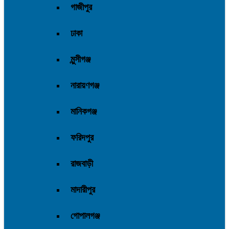
গাজীপুর
ঢাকা
মুন্সীগঞ্জ
নারায়ণগঞ্জ
মানিকগঞ্জ
ফরিদপুর
রাজবাড়ী
মাদারীপুর
গোপালগঞ্জ