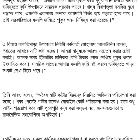
সিদ্দিকুর রহমান বলেন, “এভাবে ফসলি জমি ধ্বংস করে পুকুর খনন চলতে থাকলে
ভবিষ্যতে কৃষি উৎপাদনে মারাত্মক প্রভাব পড়বে। খাদ্য নিরাপত্তা হুমকির মুখে
পড়তে পারে, এমনকি একসময় দেশকে আমদানি নির্ভর হয়ে পড়তে হতে পারে।
তাই সরকারিভাবে ফসলি জমিতে পুকুর খনন নিষিদ্ধ করা হয়েছে।”
এ বিষয়ে বাগাতিপাড়া উপজেলা নির্বাহী কর্মকর্তা মোহাম্মদ আলাউদ্দিন বলেন,
“রাতের আধারে মাটি কাটা হচ্ছে। আমরা মানুষকে আরও সচেতন করার চেষ্টা
করছি। অনেক সময় ইটভাটার মালিকরা বেশি টাকার লোভ দেখিয়ে পুকুর খননে
উৎসাহিত করে। সাময়িক লাভের আশায় ফসলি জমি নষ্ট করলে ভবিষ্যতে খাদ্য
সংকট দেখা দিতে পারে।”
তিনি আরও বলেন, “অবৈধ মাটি কাটার বিরুদ্ধে নিয়মিত অভিযান পরিচালনা করা
হচ্ছে। খবর পেলেই গভীর রাতেও মোবাইল কোর্ট পরিচালনা করা হয়। তবে শুধু
আইন প্রয়োগ করে এটি পুরোপুরি বন্ধ করা সম্ভব নয়, জনসচেতনতা ও
রাজনৈতিক সহযোগিতা অপরিহার্য।”
স্থানীয়দের মতে, দ্রুত কার্যকর ব্যবস্থা গ্রহণ না করলে বাগাতিপাড়ার কৃষি ও